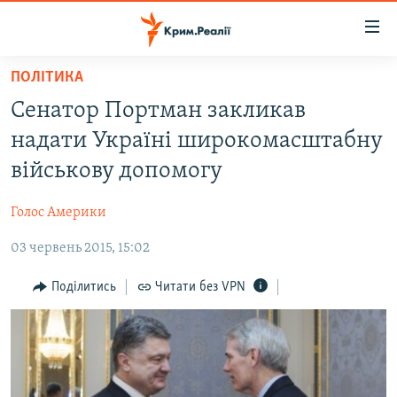
Доступність
посилання
Перейти
ПОЛІТИКА
до
НОВИНИ
Сенатор Портман закликав
основного
ВОДА.КРИМ
матеріалу
надати Україні широкомасштабну
ВІДЕО ТА ФОТО
Перейти
військову допомогу
до
ПОЛІТИКА
основної
Голос Америки
БЛОГИ
навігації
Перейти
03 червень 2015, 15:02
ПОГЛЯД
до
ІНТЕРВ'Ю
Поділитись
Читати без VPN
пошуку
ВСЕ ЗА ДЕНЬ
СПЕЦПРОЕКТИ
ЯК ОБІЙТИ БЛОКУВАННЯ
ДЕПОРТАЦІЯ