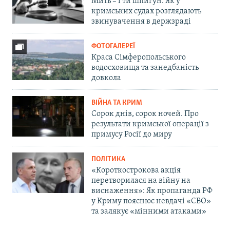
Мить – і ти шпигун. Як у
кримських судах розглядають
звинувачення в держзраді
ФОТОГАЛЕРЕЇ
Краса Сімферопольського
водосховища та занедбаність
довкола
ВІЙНА ТА КРИМ
Сорок днів, сорок ночей. Про
результати кримської операції з
примусу Росії до миру
ПОЛІТИКА
«Короткострокова акція
перетворилася на війну на
виснаження»: Як пропаганда РФ
у Криму пояснює невдачі «СВО»
та залякує «мінними атаками»