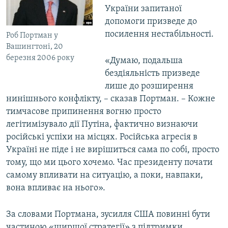
України запитаної
допомоги призведе до
посилення нестабільності.
Роб Портман у
Вашингтоні, 20
березня 2006 року
«Думаю, подальша
бездіяльність призведе
лише до розширення
нинішнього конфлікту, – сказав Портман. – Кожне
тимчасове припинення вогню просто
легітимізувало дії Путіна, фактично визнаючи
російські успіхи на місцях. Російська агресія в
Україні не піде і не вирішиться сама по собі, просто
тому, що ми цього хочемо. Час президенту почати
самому впливати на ситуацію, а поки, навпаки,
вона впливає на нього».
За словами Портмана, зусилля США повинні бути
частиною «ширшої стратегії» з підтримки