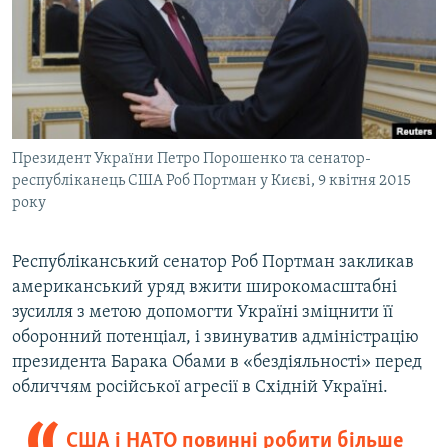
ВІДЕОУРОКИ «ELIFBE»
Русский
СВІДЧЕННЯ ОКУПАЦІЇ
Qırımtatar
УКРАЇНСЬКА ПРОБЛЕМА КРИМУ
ДОЛУЧАЙСЯ!
ІНФОГРАФІКА
Президент України Петро Порошенко та сенатор-
республіканець США Роб Портман у Києві, 9 квітня 2015
року
Усі сайти RFE/RL
Республіканський сенатор Роб Портман закликав
американський уряд вжити широкомасштабні
зусилля з метою допомогти Україні зміцнити її
оборонний потенціал, і звинуватив адміністрацію
президента Барака Обами в «бездіяльності» перед
обличчям російської агресії в Східній Україні.
США і НАТО повинні робити більше