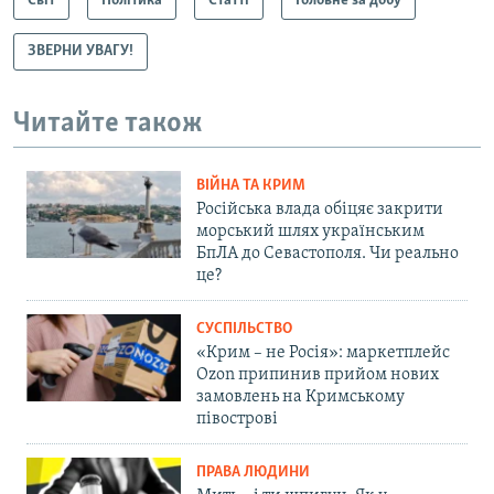
Світ
Політика
Статті
Головне за добу
ЗВЕРНИ УВАГУ!
Читайте також
ВІЙНА ТА КРИМ
Російська влада обіцяє закрити
морський шлях українським
БпЛА до Севастополя. Чи реально
це?
СУСПІЛЬСТВО
«Крим – не Росія»: маркетплейс
Ozon припинив прийом нових
замовлень на Кримському
півострові
ПРАВА ЛЮДИНИ