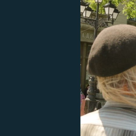
ВІДЕОУРОКИ «ELIFBE»
СВІДЧЕННЯ ОКУПАЦІЇ
УКРАЇНСЬКА ПРОБЛЕМА КРИМУ
ІНФОГРАФІКА