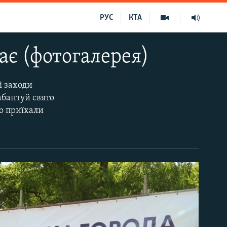
РУС
КТА
ає (фотогалерея)
і заходи
абантуй свято
о приїхали