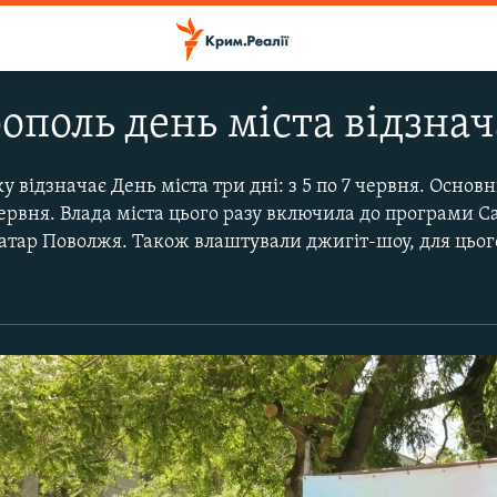
ополь день міста відзнач
 відзначає День міста три дні: з 5 по 7 червня. Основн
червня. Влада міста цього разу включила до програми С
татар Поволжя. Також влаштували джигіт-шоу, для цьог