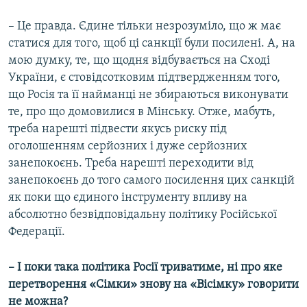
– Це правда. Єдине тільки незрозуміло, що ж має
статися для того, щоб ці санкції були посилені. А, на
мою думку, те, що щодня відбувається на Сході
України, є стовідсотковим підтвердженням того,
що Росія та її найманці не збираються виконувати
те, про що домовилися в Мінську. Отже, мабуть,
треба нарешті підвести якусь риску під
оголошенням серйозних і дуже серйозних
занепокоєнь. Треба нарешті переходити від
занепокоєнь до того самого посилення цих санкцій
як поки що єдиного інструменту впливу на
абсолютно безвідповідальну політику Російської
Федерації.
– І поки така політика Росії триватиме, ні про яке
перетворення «Сімки» знову на «Вісімку» говорити
не можна?