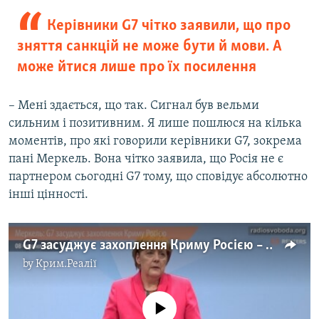
Керівники G7 чітко заявили, що про
зняття санкцій не може бути й мови. А
може йтися лише про їх посилення
– Мені здається, що так. Сигнал був вельми
сильним і позитивним. Я лише пошлюся на кілька
моментів, про які говорили керівники G7, зокрема
пані Меркель. Вона чітко заявила, що Росія не є
партнером сьогодні G7 тому, що сповідує абсолютно
інші цінності.
G7 засуджує захоплення Криму Росією – Меркель
by
Крим.Реалії
No media source currently available