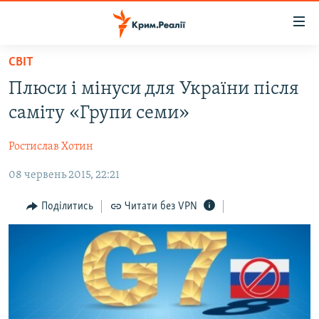
Доступність
посилання
Перейти
СВІТ
до
НОВИНИ
Плюси і мінуси для України після
основного
ВОДА.КРИМ
матеріалу
саміту «Групи семи»
ВІДЕО ТА ФОТО
Перейти
до
Ростислав Хотин
ПОЛІТИКА
основної
08 червень 2015, 22:21
БЛОГИ
навігації
Перейти
ПОГЛЯД
Поділитись
Читати без VPN
до
ІНТЕРВ'Ю
пошуку
ВСЕ ЗА ДЕНЬ
СПЕЦПРОЕКТИ
ЯК ОБІЙТИ БЛОКУВАННЯ
ДЕПОРТАЦІЯ