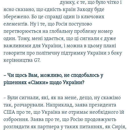
думку, є те, що було чітко і
ясно сказано, що єдність країн Заходу буде
збережено. Бо це справді один із ключових
елементів. Ну і те, що Росія поступово
перетворюється на глобальну проблему номер
один. Тому, мені здається, що ці сигнали є дуже
важливими для України, і можна в цьому плані
говорити про політичну підтримку України з боку
керівництва G7.
– Чи щось Вам, можливо, не сподобалось у
рішеннях «Сімки» щодо України?
– Були сигнали, які, як на мене, дещо, ну скажімо
так, розчарували. Наприклад, заява президента
США про те, що Україна не отримає необхідного їй
озброєння. Заява про те, що Росію продовжують
розглядати як партнера у таких питаннях, як Сирія,