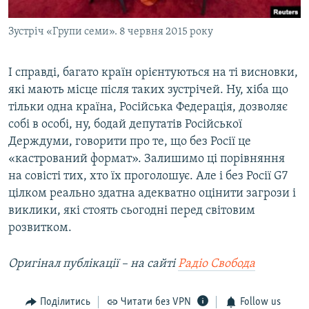
Зустріч «Групи семи». 8 червня 2015 року
І справді, багато країн орієнтуються на ті висновки,
які мають місце після таких зустрічей. Ну, хіба що
тільки одна країна, Російська Федерація, дозволяє
собі в особі, ну, бодай депутатів Російської
Держдуми, говорити про те, що без Росії це
«кастрований формат». Залишимо ці порівняння
на совісті тих, хто їх проголошує. Але і без Росії G7
цілком реально здатна адекватно оцінити загрози і
виклики, які стоять сьогодні перед світовим
розвитком.
Оригінал публікації – на сайті
Радіо Свобода
Поділитись
Читати без VPN
Follow us