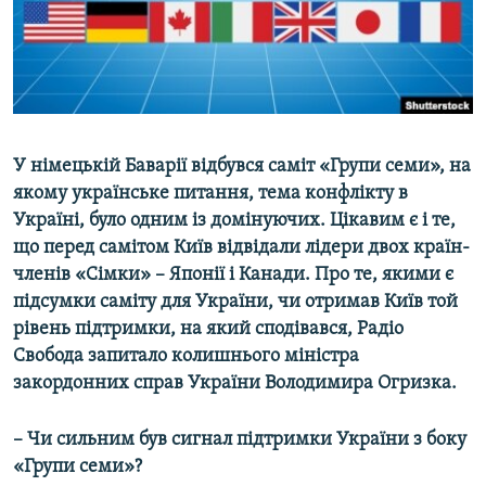
ВІДЕОУРОКИ «ELIFBE»
Русский
СВІДЧЕННЯ ОКУПАЦІЇ
Qırımtatar
УКРАЇНСЬКА ПРОБЛЕМА КРИМУ
ДОЛУЧАЙСЯ!
ІНФОГРАФІКА
У німецькій Баварії відбувся саміт «Групи семи», на
якому українське питання, тема конфлікту в
Україні, було одним із домінуючих. Цікавим є і те,
Усі сайти RFE/RL
що перед самітом Київ відвідали лідери двох країн-
членів «Сімки» – Японії і Канади. Про те, якими є
підсумки саміту для України, чи отримав Київ той
рівень підтримки, на який сподівався, Радіо
Свобода запитало колишнього міністра
закордонних справ України Володимира Огризка.
– Чи сильним був сигнал підтримки України з боку
«Групи семи»?