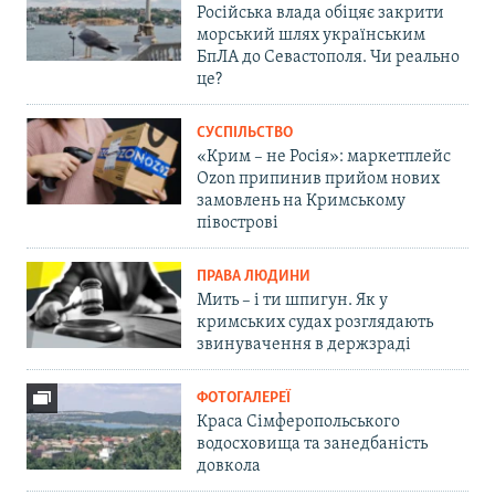
Російська влада обіцяє закрити
морський шлях українським
БпЛА до Севастополя. Чи реально
це?
СУСПІЛЬСТВО
«Крим – не Росія»: маркетплейс
Ozon припинив прийом нових
замовлень на Кримському
півострові
ПРАВА ЛЮДИНИ
Мить – і ти шпигун. Як у
кримських судах розглядають
звинувачення в держзраді
ФОТОГАЛЕРЕЇ
Краса Сімферопольського
водосховища та занедбаність
довкола