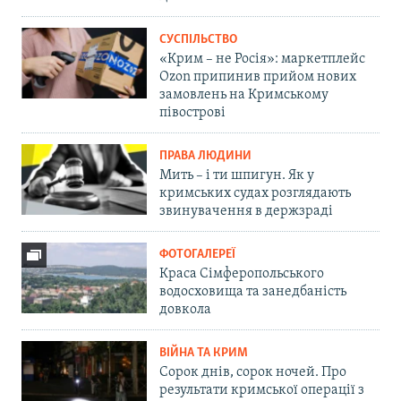
СУСПІЛЬСТВО
«Крим – не Росія»: маркетплейс
Ozon припинив прийом нових
замовлень на Кримському
півострові
ПРАВА ЛЮДИНИ
Мить – і ти шпигун. Як у
кримських судах розглядають
звинувачення в держзраді
ФОТОГАЛЕРЕЇ
Краса Сімферопольського
водосховища та занедбаність
довкола
ВІЙНА ТА КРИМ
Сорок днів, сорок ночей. Про
результати кримської операції з