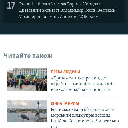
17
Сто днів після вбивства Бориса Нємцова.
Цивільний активіст Володимир Іонов. Великий
Москворецкая міст, 7 червня 2015 року.
Читайте також
ПРАВА ЛЮДИНИ
«Крим – єдиний регіон, де
українці – меншість»: дискусія
навколо нової пам'ятної дати
ВІЙНА ТА КРИМ
Російська влада обіцяє закрити
морський шлях українським
БпЛА до Севастополя. Чи реально
це?