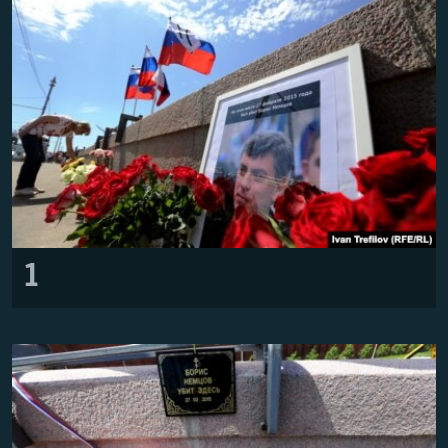
ВІДЕОУРОКИ «ELIFBE»
Русский
СВІДЧЕННЯ ОКУПАЦІЇ
Qırımtatar
УКРАЇНСЬКА ПРОБЛЕМА КРИМУ
ДОЛУЧАЙСЯ!
ІНФОГРАФІКА
Усі сайти RFE/RL
1