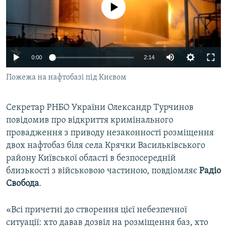
No media source currently available
ВІДЕОУРОКИ «ELIFBE»
Русский
СВІДЧЕННЯ ОКУПАЦІЇ
Qırımtatar
УКРАЇНСЬКА ПРОБЛЕМА КРИМУ
0:00
2:14
ДОЛУЧАЙСЯ!
ІНФОГРАФІКА
Пожежа на нафтобазі під Києвом
Секретар РНБО України Олександр Турчинов
Усі сайти RFE/RL
повідомив про відкриття кримінального
провадження з приводу незаконності розміщення
двох нафтобаз біля села Крячки Васильківського
району Київської області в безпосередній
близькості з військовою частиною, повдіомляє
Радіо
Свобода
.
«Всі причетні до створення цієї небезпечної
ситуації: хто давав дозвіл на розміщення баз, хто