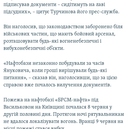
підписував документи – сидітимуть на лаві
підсудних», – цитує Турчинова його прес-служба.
Він наголосив, що законодавством заборонено біля
військових частин, що мають бойовий арсенал,
розташовувати будь-які вогненебезпечні і
вибухонебезпечні об’єкти.
«Нафтобази незаконно побудували за часів
Януковича, коли гроші вирішували будь-які
питання», – сказав він, наголосивши, що за цією
справою вже почалось вилучення документів.
Пожежа на нафтобазі «БРСМ-нафта» під
Васильковом на Київщині почалася 8 червня у
другій половині дня. Протягом ночі рятувальникам
не вдалося локалізувати вогонь. Вранці 9 червня на
місці пожежі стався вибух.