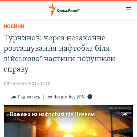
Доступність
посилання
Перейти
НОВИНИ
до
НОВИНИ
Турчинов: через незаконне
основного
ВОДА.КРИМ
матеріалу
розташування нафтобаз біля
ВІДЕО ТА ФОТО
Перейти
військової частини порушили
до
ПОЛІТИКА
справу
основної
БЛОГИ
навігації
09 червень 2015, 17:10
Перейти
ПОГЛЯД
до
Поділитись
Читати без VPN
ІНТЕРВ'Ю
пошуку
ВСЕ ЗА ДЕНЬ
Пожежа на нафтобазі під Києвом
СПЕЦПРОЕКТИ
ЯК ОБІЙТИ БЛОКУВАННЯ
ДЕПОРТАЦІЯ