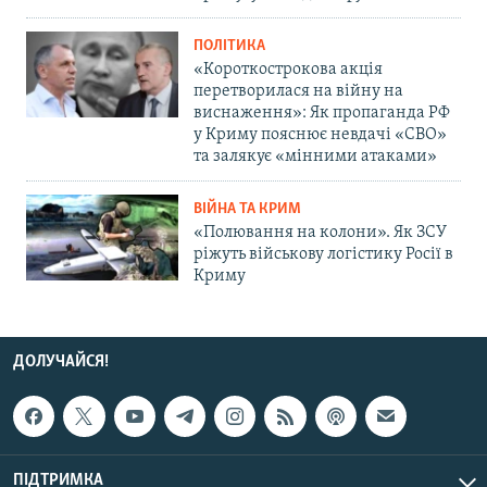
ПОЛІТИКА
«Короткострокова акція
перетворилася на війну на
виснаження»: Як пропаганда РФ
у Криму пояснює невдачі «СВО»
та залякує «мінними атаками»
ВІЙНА ТА КРИМ
«Полювання на колони». Як ЗСУ
ріжуть військову логістику Росії в
Криму
ДОЛУЧАЙСЯ!
ПІДТРИМКА