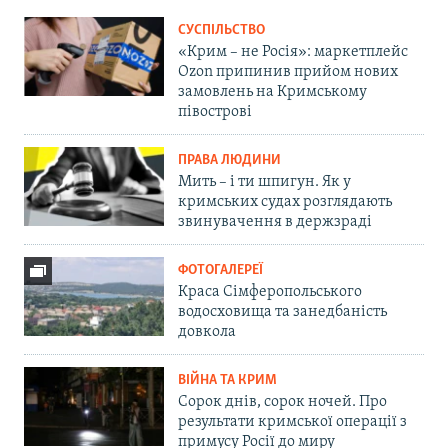
СУСПІЛЬСТВО
«Крим – не Росія»: маркетплейс
Ozon припинив прийом нових
замовлень на Кримському
півострові
ПРАВА ЛЮДИНИ
Мить – і ти шпигун. Як у
кримських судах розглядають
звинувачення в держзраді
ФОТОГАЛЕРЕЇ
Краса Сімферопольського
водосховища та занедбаність
довкола
ВІЙНА ТА КРИМ
Сорок днів, сорок ночей. Про
результати кримської операції з
примусу Росії до миру