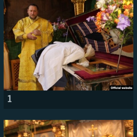
ВІДЕОУРОКИ «ELIFBE»
Русский
СВІДЧЕННЯ ОКУПАЦІЇ
Qırımtatar
УКРАЇНСЬКА ПРОБЛЕМА КРИМУ
ДОЛУЧАЙСЯ!
ІНФОГРАФІКА
Усі сайти RFE/RL
1