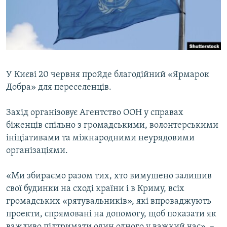
ВІДЕОУРОКИ «ELIFBE»
Русский
СВІДЧЕННЯ ОКУПАЦІЇ
Qırımtatar
УКРАЇНСЬКА ПРОБЛЕМА КРИМУ
ДОЛУЧАЙСЯ!
ІНФОГРАФІКА
У Києві 20 червня пройде благодійний «Ярмарок
Добра» для переселенців.
Усі сайти RFE/RL
Захід організовує Агентство ООН у справах
біженців спільно з громадськими, волонтерськими
ініціативами та міжнародними неурядовими
організаціями.
«Ми збираємо разом тих, хто вимушено залишив
свої будинки на сході країни і в Криму, всіх
громадських «рятувальників», які впроваджують
проекти, спрямовані на допомогу, щоб показати як
важливо підтримати один одного у важкий час», –