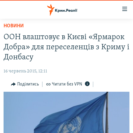
Доступність
посилання
Перейти
НОВИНИ
до
НОВИНИ
ООН влаштовує в Києві «Ярмарок
основного
ВОДА.КРИМ
матеріалу
Добра» для переселенців з Криму і
ВІДЕО ТА ФОТО
Перейти
Донбасу
до
ПОЛІТИКА
основної
16 червень 2015, 12:11
БЛОГИ
навігації
Перейти
Поділитись
Читати без VPN
ПОГЛЯД
до
ІНТЕРВ'Ю
пошуку
ВСЕ ЗА ДЕНЬ
СПЕЦПРОЕКТИ
ЯК ОБІЙТИ БЛОКУВАННЯ
ДЕПОРТАЦІЯ