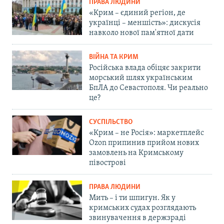
ПРАВА ЛЮДИНИ
«Крим – єдиний регіон, де
українці – меншість»: дискусія
навколо нової пам'ятної дати
ВІЙНА ТА КРИМ
Російська влада обіцяє закрити
морський шлях українським
БпЛА до Севастополя. Чи реально
це?
СУСПІЛЬСТВО
«Крим – не Росія»: маркетплейс
Ozon припинив прийом нових
замовлень на Кримському
півострові
ПРАВА ЛЮДИНИ
Мить – і ти шпигун. Як у
кримських судах розглядають
звинувачення в держзраді