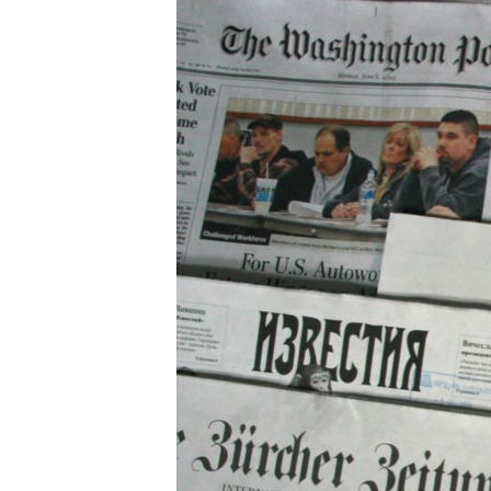
ВІДЕОУРОКИ «ELIFBE»
СВІДЧЕННЯ ОКУПАЦІЇ
УКРАЇНСЬКА ПРОБЛЕМА КРИМУ
ІНФОГРАФІКА