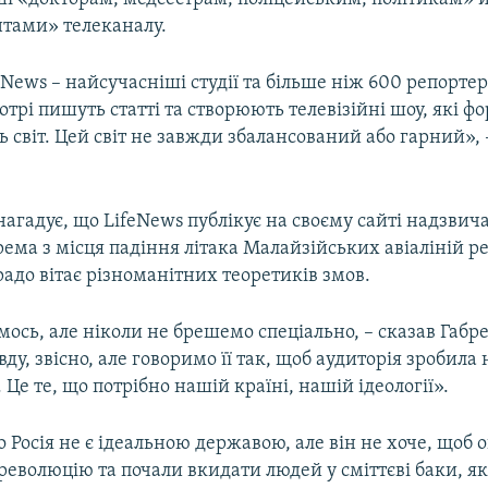
нтами» телеканалу.
feNews – найсучасніші студії та більше ніж 600 репортері
отрі пишуть статті та створюють телевізійні шоу, які ф
ь світ. Цей світ не завжди збалансований або гарний», 
нагадує, що LifeNews публікує на своєму сайті надзвич
рема з місця падіння літака Малайзійських авіаліній р
адо вітає різноманітних теоретиків змов.
сь, але ніколи не брешемо спеціально, – сказав Габр
ду, звісно, але говоримо її так, щоб аудиторія зробила 
 Це те, що потрібно нашій країні, нашій ідеології».
о Росія не є ідеальною державою, але він не хоче, щоб
революцію та почали вкидати людей у сміттєві баки, як