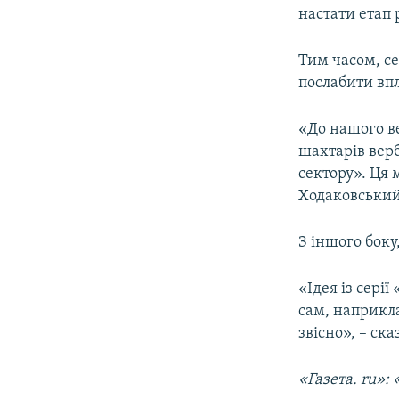
настати етап 
Тим часом, с
послабити впл
«До нашого ве
шахтарів вер
сектору». Ця 
Ходаковський
З іншого боку
«Ідея із сері
сам, наприкла
звісно», – ска
«Газета.
ru»: