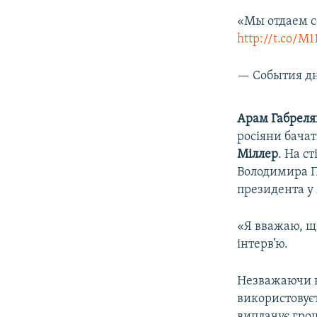
«Мы отдаем с
http://t.co/M
— События д
Арам Габреля
росіяни бача
Міллер
. На с
Володимира П
президента у 
«Я вважаю, що
інтерв’ю.
Незважаючи н
використовує
виплачує гро