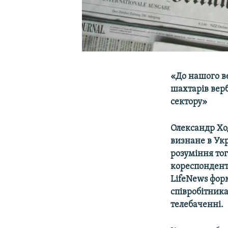
«До нашого ве
шахтарів вер
сектору»
Олександр Хо
визнане в Укр
розуміння то
кореспонден
LifeNews форм
співробітник
телебаченні.