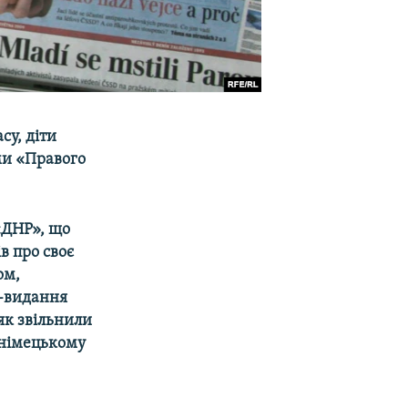
су, діти
ми «Правого
«ДНР», що
в про своє
ом,
т-видання
 як звільнили
 німецькому