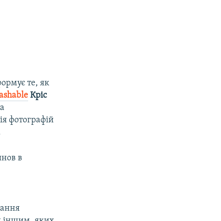
ормує те, як
ashable
Кріс
та
ія фотографій
.
янов в
дання
й іншим, яких