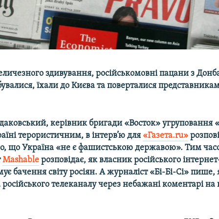
личезного здивування, російськомовні пацани з Донба
бувалися, їхали до Києва та поверталися представника
даковський, керівник бригади «Восток» угруповання 
аїні терористичним, в інтерв’ю для
«Газета.ru»
розпові
го, що Україна «не є фашистською державою». Тим час
т
Mashable
розповідає, як власник російського інтерне
ує бачення світу росіян. А журналіст «Бі-Бі-Сі» пише,
а російського телеканалу через небажані коментарі на