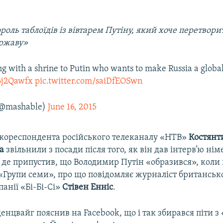
роль таблоїдів із вівтарем Путіну, який хоче перетвори
ержаву»
ng with a shrine to Putin who wants to make Russia a glob
x6j2Qawfx
pic.twitter.com/saiDfEOSwn
(@mashable)
June 16, 2015
 кореспондента російського телеканалу «НТВ»
Костянт
а
звільнили з посади після того, як він дав інтерв’ю ні
 де припустив, що Володимир Путін «образився», коли
«Групи семи», про що повідомляє журналіст британськ
анії «Бі-Бі-Сі»
Стівен Енніс
.
енцвайг пояснив на Facebook, що і так збирався піти з