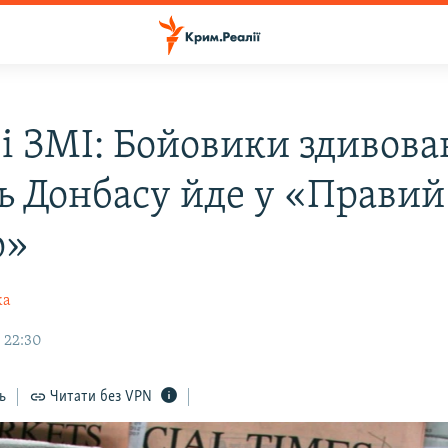
і ЗМІ: Бойовики здивова
ь Донбасу йде у «Правий
р»
ка
 22:30
ь
Читати без VPN