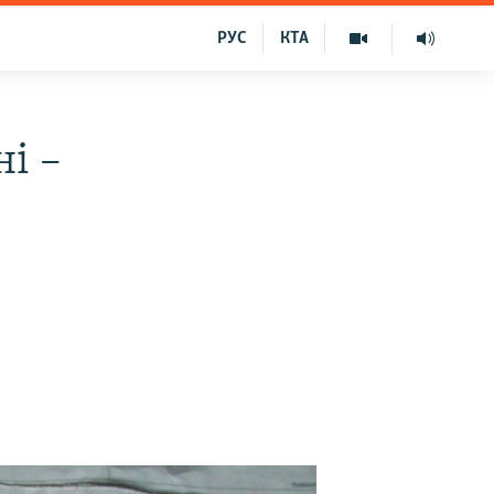
РУС
КТА
ні –