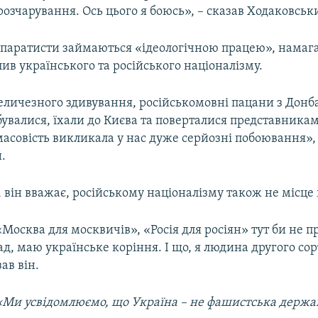
розчарування. Ось цього я боюсь», – сказав Ходаковськ
епаратисти займаються «ідеологічною працею», намаг
ив українського та російського націоналізму.
личезного здивування, російськомовні пацани з Донба
бувалися, їхали до Києва та поверталися представника
масовість викликала у нас дуже серйозні побоювання», 
.
, він вважає, російському націоналізму також не місце 
ї «Москва для москвичів», «Росія для росіян» тут би не 
д, маю українське коріння. І що, я людина другого сорт
зав він.
 «Ми усвідомлюємо, що Україна – не фашистська держа