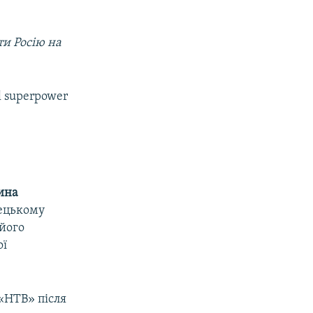
ти Росію на
al superpower
ина
мецькому
 його
ої
 «НТВ» після