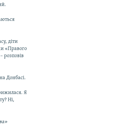
ий.
аються
су, діти
ми «Правого
– розповів
на Донбасі.
прижилася. Я
у? Ні,
ва»