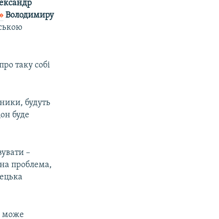
ександр
»
Володимиру
тською
ро таку собі
ники, будуть
он буде
вувати –
на проблема,
нецька
й може