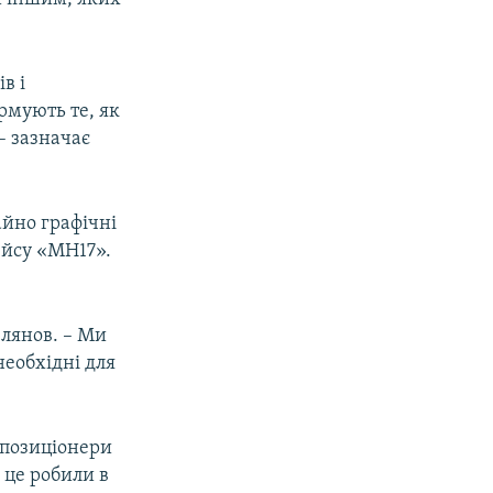
в і
ормують те, як
– зазначає
айно графічні
ейсу «MH17».
елянов. – Ми
необхідні для
 опозиціонери
 це робили в