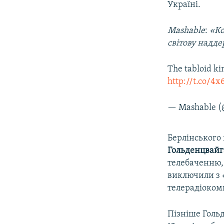
Україні.
Mashable
:
«Ко
світову надд
The tabloid ki
http://t.co/4
— Mashable 
Берлінського
Гольденцвайг
телебаченню,
виключили з 
телерадіокомп
Пізніше Гольд