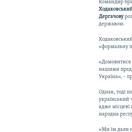
Командир бри
Ходаковськи
Дергачову
роз
державою.
Ходаковський 
«формальну і
«Домовитися з
нашими предс
Україна», – п
Однак, тоді п
український 
адже місцеві
народна респу
«Ми їм дали н