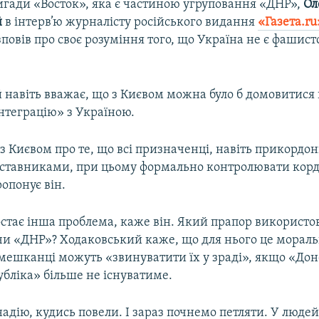
гади «Восток», яка є частиною угруповання «ДНР»,
Ол
й
в інтерв’ю журналісту російського видання
«Газета.ru
повів про своє розуміння того, що Україна не є фашис
навіть вважає, що з Києвом можна було б домовитися п
нтеграцію» з Україною.
 Києвом про те, що всі призначенці, навіть прикордон
тавниками, при цьому формально контролювати корд
ропонує він.
остає інша проблема, каже він. Який прапор використо
чи «ДНР»? Ходаковський каже, що для нього це мораль
 мешканці можуть «звинуватити їх у зраді», якщо «До
бліка» більше не існуватиме.
адію, кудись повели. І зараз почнемо петляти. У люде