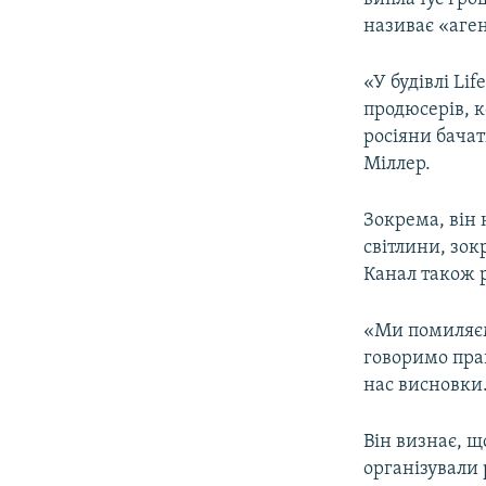
називає «аге
«У будівлі Li
продюсерів, к
росіяни бачат
Міллер.
Зокрема, він 
світлини, зок
Канал також р
«Ми помиляємо
говоримо прав
нас висновки.
Він визнає, щ
організували 