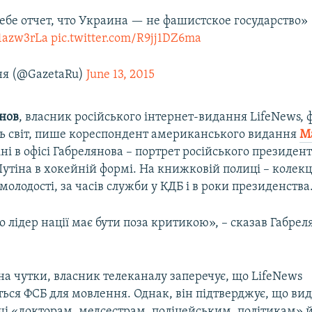
ебе отчет, что Украина — не фашистское государство»
11azw3rLa
pic.twitter.com/R9jj1DZ6ma
ня (@GazetaRu)
June 13, 2015
нов
, власник російського інтернет-видання LifeNews, ф
ть світ, пише кореспондент американського видання
M
тіні в офісі Габрелянова – портрет російського президен
утіна в хокейній формі. На книжковій полиці – колекц
молодості, за часів служби у КДБ і в роки президенства
 лідер нації має бути поза критикою», – сказав Габрел
а чутки, власник телеканалу заперечує, що LifeNews
ться ФСБ для мовлення. Однак, він підтверджує, що ви
ші «докторам, медсестрам, поліцейським, політикам» 