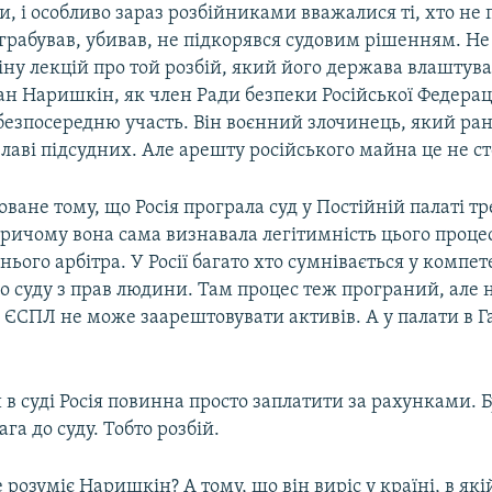
іки, і особливо зараз розбійниками вважалися ті, хто не
 грабував, убивав, не підкорявся судовим рішенням. Не
ну лекцій про той розбій, який його держава влаштува
ан Наришкін, як член Ради безпеки Російської Федераці
безпосередню участь. Він воєнний злочинець, який ран
лаві підсудних. Але арешту російського майна це не ст
ане тому, що Росія програла суд у Постійній палаті т
 Причому вона сама визнавала легітимність цього процес
нього арбітра. У Росії багато хто сумнівається у компет
 суду з прав людини. Там процес теж програний, але 
 ЄСПЛ не може заарештовувати активів. А у палати в Га
 в суді Росія повинна просто заплатити за рахунками. 
ага до суду. Тобто розбій.
 розуміє Наришкін? А тому, що він виріс у країні, в які