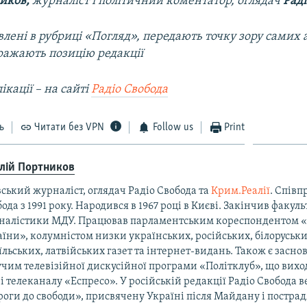
иков,
журналіст і політичний коментатор, оглядач
Раді
лені в рубриці «Погляд», передають точку зору самих а
ражають позицію редакції
ікації – на сайті
Радіо Свобода
ь
Читати без VPN
Follow us
Print
алій Портников
ський журналіст, оглядач Радіо Свобода та
Крим.Реалії
. Співп
ода з 1991 року. Народився в 1967 році в Києві. Закінчив факуль
налістики МДУ. Працював парламентським кореспондентом 
їни», колумністом низки українських, російських, білоруськи
їльських, латвійських газет та інтернет-видань. Також є засно
чим телевізійної дискусійної програми «Політклуб», що виход
і телеканалу «Еспресо». У російській редакції Радіо Свобода 
оги до свободи», присвячену Україні після Майдану і постра