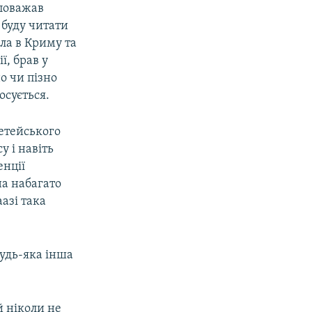
 поважав
 буду читати
ла в Криму та
ї, брав у
о чи пізно
осується.
ретейського
у і навіть
енції
на набагато
азі така
Будь-яка інша
й ніколи не