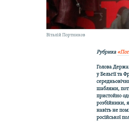
Віталій Портников
Рубрика
«Пог
Голова Держа
у Бельгії та 
середньовічн
шаблями, поті
пристойно одя
розбійники, я
навіть не пом
російської по