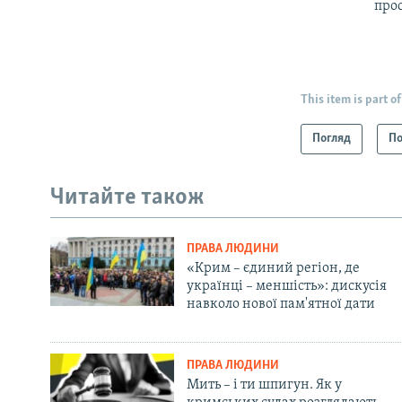
прос
This item is part of
Погляд
По
Читайте також
ПРАВА ЛЮДИНИ
«Крим – єдиний регіон, де
українці – меншість»: дискусія
навколо нової пам'ятної дати
ПРАВА ЛЮДИНИ
Мить – і ти шпигун. Як у