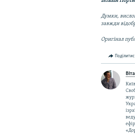
Віталій Портн
Думки, вислов
завжди відоб
Оригінал публ
Поділитис
Віт
Київ
Своб
жур
Укра
ізра
веду
ефір
«Дор