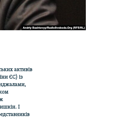
ських активів
їни ЄС) із
инджалами,
лком
 ж
ишкін. І
редставників