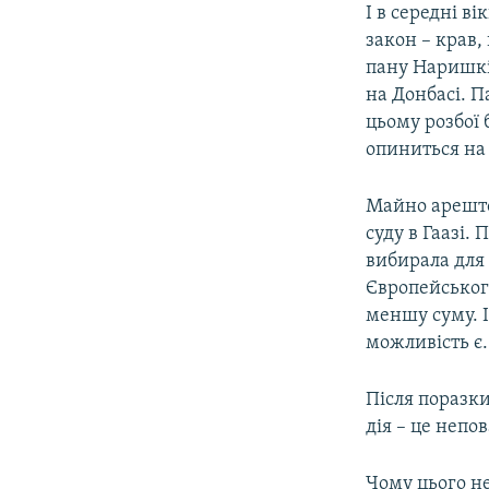
І в середні в
закон – крав,
пану Наришкі
на Донбасі. П
цьому розбої 
опиниться на 
Майно арештов
суду в Гаазі.
вибирала для 
Європейського
меншу суму. І
можливість є.
Після поразки
дія – це непов
Чому цього не