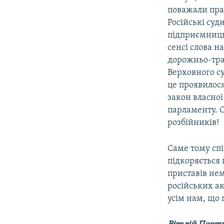
поважали прав
Російські суд
підприємницьк
сенсі слова н
дорожньо-тран
Верховного су
це проявилос
закон власної
парламенту. С
розбійників!
Саме тому спі
підкоряється 
приставів нем
російських а
усім нам, що 