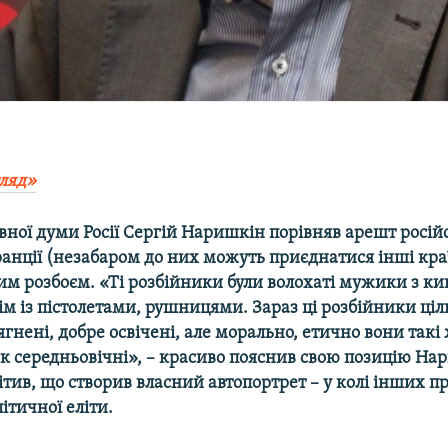
ляд»
вної думи Росії Сергій Наришкін порівняв арешт росій
Франції (незабаром до них можуть приєднатися інші кра
им розбоєм. «Ті розбійники були волохаті мужики з к
м із пістолетами, рушницями. Зараз ці розбійники ці
гнені, добре освічені, але морально, етично вони такі
к середньовічні», – красиво пояснив свою позицію Нар
ітив, що створив власний автопортрет – у колі інших п
літичної еліти.