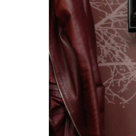
ВІДЕОУРОКИ «ELIFBE»
СВІДЧЕННЯ ОКУПАЦІЇ
УКРАЇНСЬКА ПРОБЛЕМА КРИМУ
ІНФОГРАФІКА