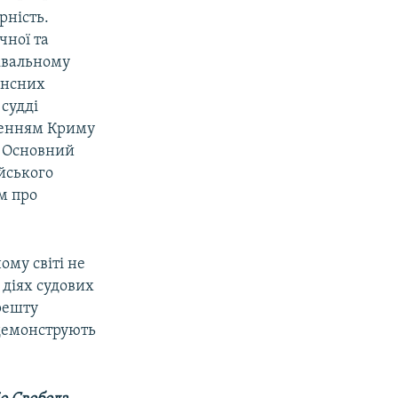
рність.
чної та
уквальному
нансних
 судді
пленням Криму
в Основний
ійського
м про
ому світі не
 діях судових
арешту
 демонструють