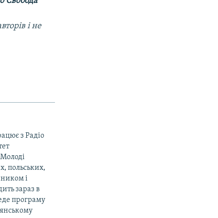
о Свобода
вторів і не
рацює з Радіо
тет
«Молоді
х, польських,
вником і
ить зараз в
веде програму
дянському