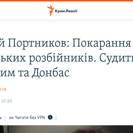
ій Портников: Покарання
ських розбійників. Суди
рим та Донбас
ков
 10:20
ь
Читати без VPN