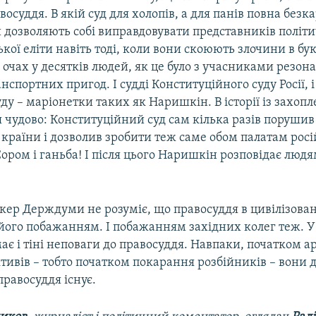
осуддя. В якій суд для холопів, а для панів повна безка
и дозволяють собі виправдовувати представників політи
ої еліти навіть тоді, коли вони скоюють злочини в б
а очах у десятків людей, як це було з учасниками резо
спортних пригод. І судді Конституційного суду Росії, і
ду – маріонетки таких як Наришкін. В історії із захо
я чудово: Конституційний суд сам кілька разів поруши
 країни і дозволив зробити теж саме обом палатам рос
ором і ганьба! І після цього Наришкін розповідає людя
кер Держдуми не розуміє, що правосуддя в цивілізован
його побажанням. І побажанням західних колег теж. У
ає і тіні неповаги до правосуддя. Навпаки, початком 
ктивів – тобто початком покарання розбійників – вони
правосуддя існує.