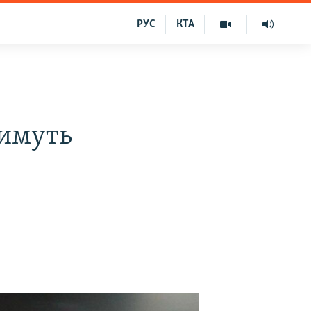
РУС
КТА
тимуть