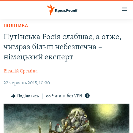
Доступність
посилання
Перейти
ПОЛІТИКА
до
НОВИНИ
Путінська Росія слабшає, а отже,
основного
ВОДА.КРИМ
матеріалу
чимраз більш небезпечна –
ВІДЕО ТА ФОТО
Перейти
німецький експерт
до
ПОЛІТИКА
основної
Віталій Єреміца
БЛОГИ
навігації
Перейти
22 червень 2015, 10:30
ПОГЛЯД
до
ІНТЕРВ'Ю
Поділитись
Читати без VPN
пошуку
ВСЕ ЗА ДЕНЬ
СПЕЦПРОЕКТИ
ЯК ОБІЙТИ БЛОКУВАННЯ
ДЕПОРТАЦІЯ