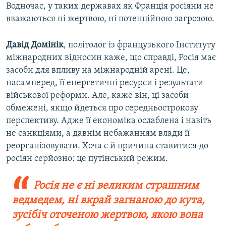
Водночас, у таких державах як Франція росіяни не
вважаються ні жертвою, ні потенційною загрозою.
Давід Домінік
, політолог із французького Інституту
міжнародних відносин каже, що справді, Росія має
засоби для впливу на міжнародній арені. Це,
насамперед, її енергетичні ресурси і результати
військової реформи. Але, каже він, ці засоби
обмежені, якщо йдеться про середньострокову
перспективу. Адже її економіка ослаблена і навіть
не санкціями, а давнім небажанням влади її
реорганізовувати. Хоча є й причина ставитися до
росіян серйозно: це путінський режим.
Росія не є ні великим страшним
ведмедем, ні вкрай загнаною до кута,
зусібіч оточеною жертвою, якою вона