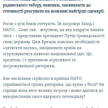
радянського табору, навпаки, закликають до
готовності реагувати на можливі найгірші сценарії.
Росію з усіх боків оточують. Їй загрожує Захід і
НАТО… Саме так – жертвою, на яку недруги чинять
тиск – і представляє президент Путін громадськості
свою державу. Цим Кремль пояснює необхідність
«затягати паски», зміцнювати армію на
згуртовуватися навколо національної ідеї. Це,
зрештою, і є причиною агресивної та
погрожувальної риторики.
Але наскільки серйозно в країнах НАТО
сприймається грізна риторика, що лунає з Росії? Чи
справді вона несе велику загрозу і може вдатися до
використання свого ядерного потенціалу?