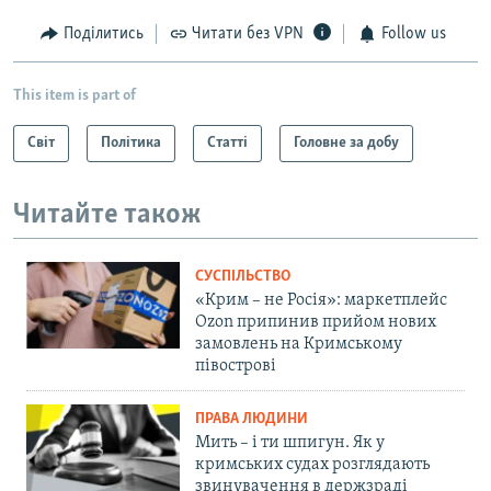
Поділитись
Читати без VPN
Follow us
This item is part of
Світ
Політика
Статті
Головне за добу
Читайте також
СУСПІЛЬСТВО
«Крим – не Росія»: маркетплейс
Ozon припинив прийом нових
замовлень на Кримському
півострові
ПРАВА ЛЮДИНИ
Мить – і ти шпигун. Як у
кримських судах розглядають
звинувачення в держзраді