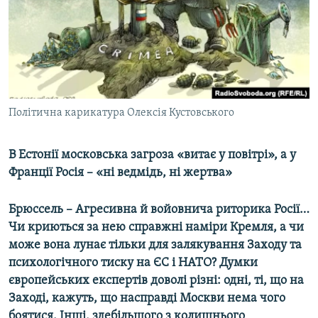
ВІДЕОУРОКИ «ELIFBE»
Русский
СВІДЧЕННЯ ОКУПАЦІЇ
Qırımtatar
УКРАЇНСЬКА ПРОБЛЕМА КРИМУ
ДОЛУЧАЙСЯ!
ІНФОГРАФІКА
Політична карикатура Олексія Кустовського
В Естонії московська загроза «витає у повітрі», а у
Усі сайти RFE/RL
Франції Росія – «ні ведмідь, ні жертва»
Брюссель – Агресивна й войовнича риторика Росії…
Чи криються за нею справжні наміри Кремля, а чи
може вона лунає тільки для залякування Заходу та
психологічного тиску на ЄС і НАТО? Думки
європейських експертів доволі різні: одні, ті, що на
Заході, кажуть, що насправді Москви нема чого
боятися. Інші, здебільшого з колишнього