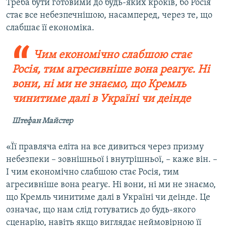
Треба бути готовими до будь-яких кроків, бо Росія
стає все небезпечнішою, насамперед, через те, що
слабшає її економіка.
Чим економічно слабшою стає
Росія, тим агресивніше вона реагує. Ні
вони, ні ми не знаємо, що Кремль
чинитиме далі в Україні чи деінде
Штефан Майстер
«Її правляча еліта на все дивиться через призму
небезпеки – зовнішньої і внутрішньої, – каже він. –
І чим економічно слабшою стає Росія, тим
агресивніше вона реагує. Ні вони, ні ми не знаємо,
що Кремль чинитиме далі в Україні чи деінде. Це
означає, що нам слід готуватись до будь-якого
сценарію, навіть якщо виглядає неймовірною її