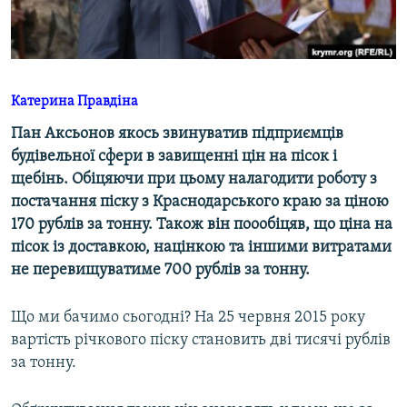
ВІДЕОУРОКИ «ELIFBE»
Русский
СВІДЧЕННЯ ОКУПАЦІЇ
Qırımtatar
УКРАЇНСЬКА ПРОБЛЕМА КРИМУ
Катерина Правдіна
ДОЛУЧАЙСЯ!
ІНФОГРАФІКА
Пан Аксьонов якось звинуватив підприємців
будівельної сфери в завищенні цін на пісок і
щебінь. Обіцяючи при цьому налагодити роботу з
Усі сайти RFE/RL
постачання піску з Краснодарського краю за ціною
170 рублів за тонну. Також він поообіцяв, що ціна на
пісок із доставкою, націнкою та іншими витратами
не перевищуватиме 700 рублів за тонну.
Що ми бачимо сьогодні? На 25 червня 2015 року
вартість річкового піску становить дві тисячі рублів
за тонну.