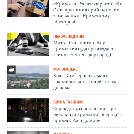
«Крим – не Росія»: маркетплейс
Ozon припинив прийом нових
замовлень на Кримському
півострові
ПРАВА ЛЮДИНИ
Мить – і ти шпигун. Як у
кримських судах розглядають
звинувачення в держзраді
ФОТОГАЛЕРЕЇ
Краса Сімферопольського
водосховища та занедбаність
довкола
ВІЙНА ТА КРИМ
Сорок днів, сорок ночей. Про
результати кримської операції з
примусу Росії до миру