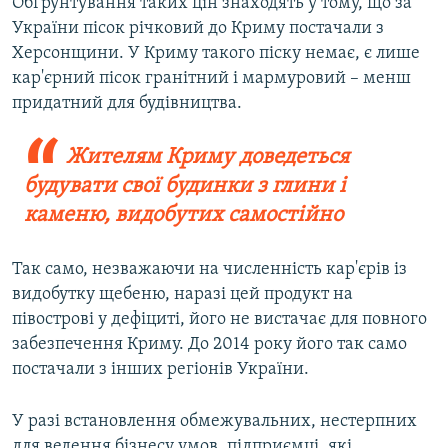
Обґрунтування таких цін знаходять у тому, що за
України пісок річковий до Криму постачали з
Херсонщини. У Криму такого піску немає, є лише
кар'єрний пісок гранітний і мармуровий – менш
придатний для будівництва.
Жителям Криму доведеться
будувати свої будинки з глини і
каменю, видобутих самостійно
Так само, незважаючи на численність кар'єрів із
видобутку щебеню, наразі цей продукт на
півострові у дефіциті, його не вистачає для повного
забезпечення Криму. До 2014 року його так само
постачали з інших регіонів України.
У разі встановлення обмежувальних, нестерпних
для ведення бізнесу умов, підприємці, які