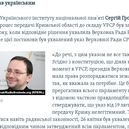
ав українським
Українського інституту національної пам'яті
Сергій Гр
роцес передачі Кримської області до складу УРСР був 
оку, коли відповідне рішення ухвалила Верховна Рада 
же цієї постанови був ухвалений указ Верховної Ради СР
«До речі, з цим указом не все так
Згідно з конституцією, що діяла 
момент в УРСР, президія Верхов
мала права розпоряджатися зе
так, як вважала за потрібне. Це б
прерогатива всього парламенту в
з відомою часткою правдоподібн
ко
стверджувати, що указ від 19 лю
передачу Криму нелегітимний. Т
ся навіть радянської законності, 26 квітня був ухвале
 відповідним чином затверджений всім парламентом, 