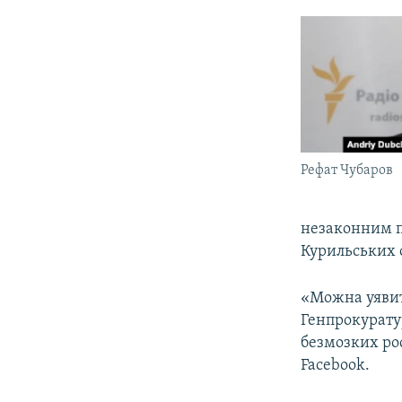
Рефат Чубаров
незаконним пр
Курильських о
«Можна уявити
Генпрокуратур
безмозких рос
Facebook.