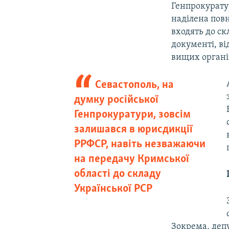
Генпрокуратур
наділена пов
входять до с
документі, ві
вищих органі
Севастополь, на
думку російської
Генпрокуратури, зовсім
залишався в юрисдикції
РРФСР, навіть незважаючи
на передачу Кримської
області до складу
Української РСР
Зокрема, деп