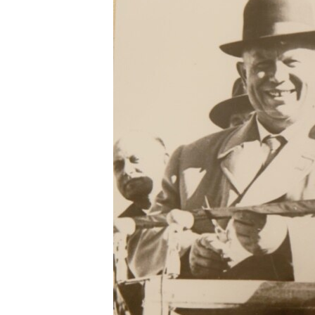
ВІДЕОУРОКИ «ELIFBE»
СВІДЧЕННЯ ОКУПАЦІЇ
УКРАЇНСЬКА ПРОБЛЕМА КРИМУ
ІНФОГРАФІКА