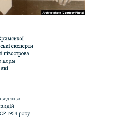
 Кримської
нські експерти
і півострова
о норм
 які
Р
раведлива
езидій
СР 1954 року