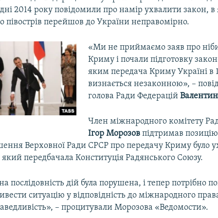
дні 2014 року повідомили про намір ухвалити закон, в
о півострів перейшов до України неправомірно.
«Ми не приймаємо заяв про ніб
Криму і почали підготовку закон
яким передача Криму Україні в 1
визнається незаконною», – пові
голова Ради Федерацій
Валентин
Член міжнародного комітету Рад
Ігор Морозов
підтримав позицію 
ішення Верховної Ради СРСР про передачу Криму було у
 який передбачала Конституція Радянського Союзу.
а послідовність дій була порушена, і тепер потрібно п
ривести ситуацію у відповідність до міжнародного прав
раведливість», – процитували Морозова «Ведомости».