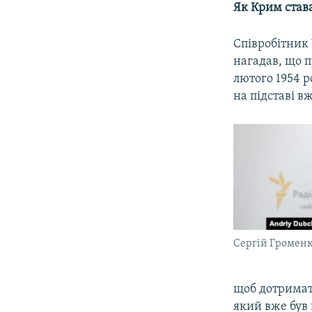
Як Крим став
Співробітник 
нагадав, що п
лютого 1954 р
на підставі в
Сергій Громен
щоб дотримати
який вже був