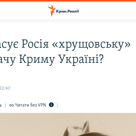
асує Росія «хрущовську»
ачу Криму Україні?
12:40
ь
Читати без VPN