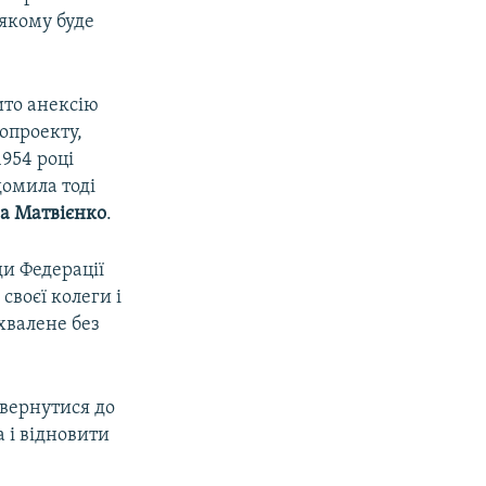
 якому буде
ито анексію
опроекту,
954 році
домила тоді
а Матвієнко
.
и Федерації
своєї колеги і
хвалене без
овернутися до
а і відновити