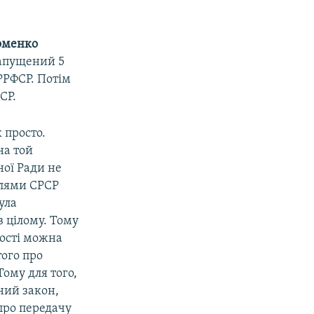
оменко
запущений 5
РРФСР. Потім
СР.
 просто.
на той
ної Ради не
млями СРСР
ула
 цілому. Тому
ості можна
того про
ому для того,
ний закон,
про передачу