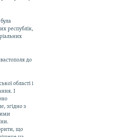
 була
них республік,
оріальних
вастополя до
ької області і
ння. І
оно
е, згідно з
вими
їни.
орити, що