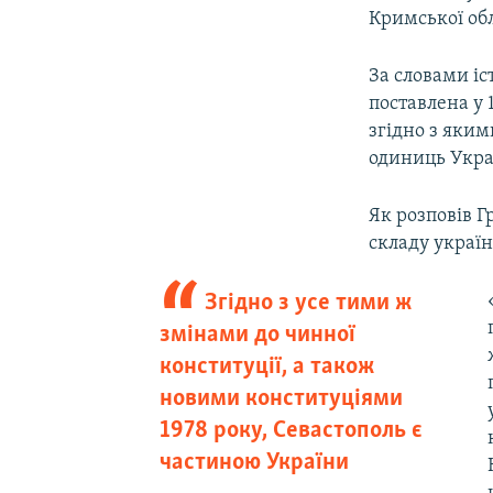
Кримської обл
За словами іс
поставлена у 
згідно з яким
одиниць Украї
Як розповів 
складу україн
Згідно з усе тими ж
змінами до чинної
конституції, а також
новими конституціями
1978 року, Севастополь є
частиною України