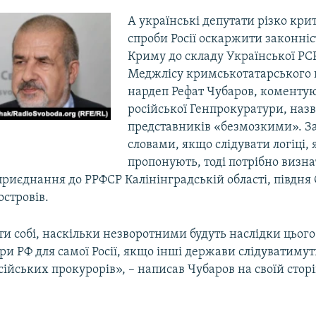
А українські депутати різко кр
спроби Росії оскаржити законніс
Криму до складу Української РСР
Меджлісу кримськотатарського 
нардеп Рефат Чубаров, коментую
російської Генпрокуратури, назва
представників «безмозкими». За
словами, якщо слідувати логіці, 
пропонують, тоді потрібно визн
иєднання до РРФСР Калінінградській області, півдня 
стровів.
 собі, наскільки незворотними будуть наслідки цього
и РФ для самої Росії, якщо інші держави слідуватимуть
ійських прокурорів», – написав Чубаров на своїй сторі