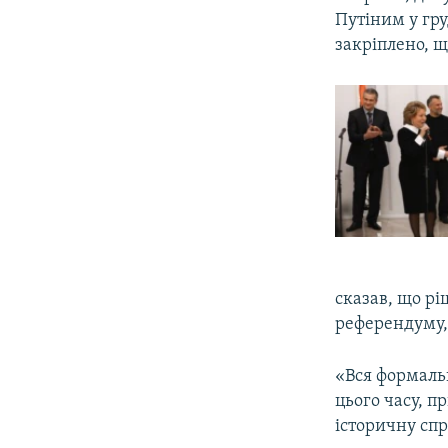
Путіним у гру
закріплено, щ
сказав, що р
референдуму,
«Вся формальн
цього часу, п
історичну сп