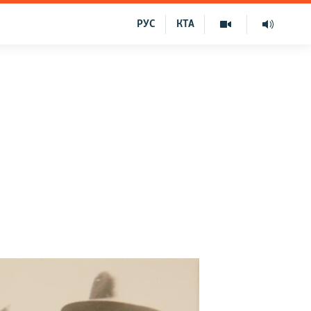
РУС
КТА