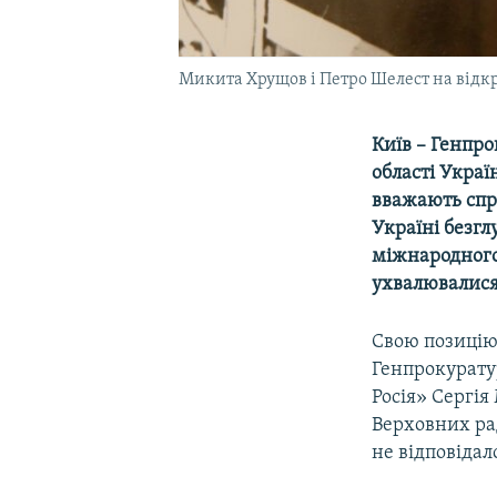
Микита Хрущов і Петро Шелест на відкр
Київ – Генпро
області Украї
вважають спро
Україні безгл
міжнародного 
ухвалювалися 
Свою позицію 
Генпрокуратур
Росія» Сергі
Верховних ра
не відповідал