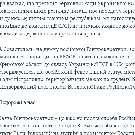
а вважає, що президія Верховної Ради Української РС
новаженнями щодо розгляду питань про передачу терит
кладу РРФСР, іншим союзним республікам. Як наголошує
дповідно до конституції СРСР, це питання входило до к
в влади й державного управління країни.
А Севастополь, на думку російської Генпрокуратури, зо
залишався в юрисдикції РРФСР, навіть незважаючи на 
Кримської області до складу Української РСР в 1954 роц
стверджується, що російський федеральний статус міст
в адміністративно-територіальних межах на грудень 19
підтверджений постановою Верховної Ради Російської Ф
Подорожі в часі
Заява Генпрокуратури – це вже не перша спроба Російс
оскаржити законність передачі Кримської області до с
утати Ради Федерацій на зустрічі з президентом Воло