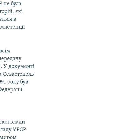
Р не була
орій, які
ться в
омпетенції
всім
передачу
і. У документі
а Севастополь
91 року був
едерації.
ької влади
кладу УРСР.
димиром