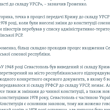
асті до складу УРСР», – зазначив Громенко.
торика, точка в процесі передачі Криму до складу УРСР
1978 році, коли були внесені зміни до конституції союз
и півострів перебував у списку адміністративно-терит
нської РСР.
Громенко, більш складно проходив процес входження Се
ської союзної республіки.
«У 1948 році Севастополь був виведений зі складу Кримс
перетворений на місто республіканського підпорядкува
жодного конкретного окремого документа, в якому б в
передавалося зі складу РРФСР до складу УРСР, немає. Ал
усе тими ж змінами до чинної конституції, а також но
конституціями 1978 року, Севастополь є частиною Укра
Конституція є основним законом, тому ми можемо гов