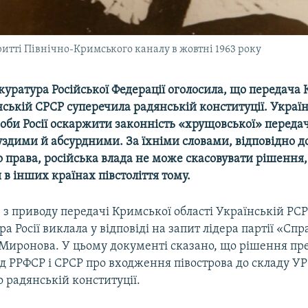
итті Північно-Кримського каналу в жовтні 1963 року
куратура Російської Федерації оголосила, що передача
нській СРСР суперечила радянській конституції. Украї
би Росії оскаржити законність «хрущовської» передач
уздими й абсурдними. За їхніми словами, відповідно д
права, російська влада не може скасовувати рішення,
в інших країнах півстоліття тому.
з приводу передачі Кримської області Українській РС
а Росії виклала у відповіді на запит лідера партії «Сп
я Миронова. У цьому документі сказано, що рішення пр
д РРФСР і СРСР про входження півострова до складу УР
о радянській конституції.