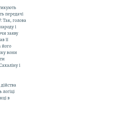
итикують
ть передачі
. Так, голова
народу і
чи заяву
в її
 його
яку вони
ати
Сахаліну і
 дійства
 логіці
нці в