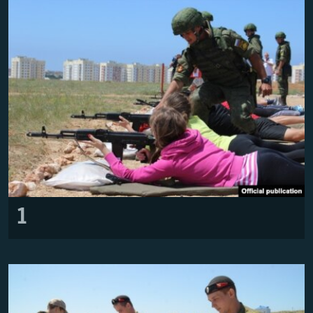
ВІДЕОУРОКИ «ELIFBE»
Русский
СВІДЧЕННЯ ОКУПАЦІЇ
Qırımtatar
УКРАЇНСЬКА ПРОБЛЕМА КРИМУ
ДОЛУЧАЙСЯ!
ІНФОГРАФІКА
Усі сайти RFE/RL
1