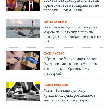
Блокада без сухопутної операції:
Крим сам себе не заправить і не
прогодує | Крим.Реалії
ВІЙНА ТА КРИМ
Російська влада обіцяє закрити
морський шлях українським
БпЛА до Севастополя. Чи реально
це?
СУСПІЛЬСТВО
«Крим – не Росія»: маркетплейс
Ozon припинив прийом нових
замовлень на Кримському
півострові
ПРАВА ЛЮДИНИ
Мить – і ти шпигун. Як у
кримських судах розглядають
звинувачення в держзраді