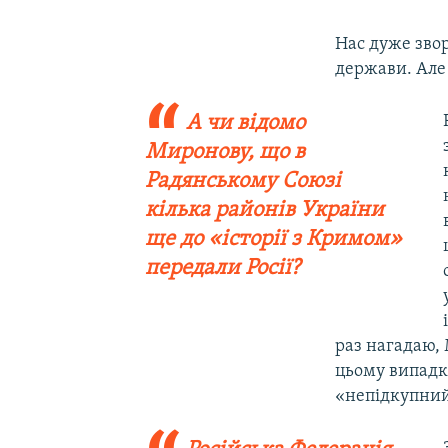
Нас дуже звор
держави. Але
А чи відомо
Миронову, що в
Радянському Союзі
кілька районів України
ще до «історії з Кримом»
передали Росії?
раз нагадаю, 
цьому випадку
«непідкупни