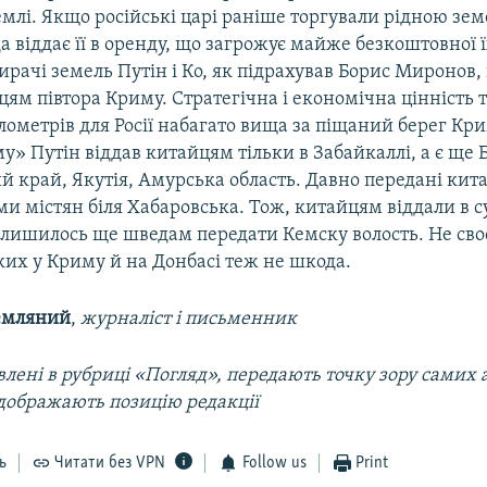
млі. Якщо російські царі раніше торгували рідною зем
 віддає її в оренду, що загрожує майже безкоштовної ї
ирачі земель Путін і Ко, як підрахував Борис Миронов,
ям півтора Криму. Стратегічна і економічна цінність 
лометрів для Росії набагато вища за піщаний берег Кри
у» Путін віддав китайцям тільки в Забайкаллі, а є ще Б
й край, Якутія, Амурська область. Давно передані кит
ми містян біля Хабаровська. Тож, китайцям віддали в сум
лишилось ще шведам передати Кемску волость. Не своє
ких у Криму й на Донбасі теж не шкода.
емляний
,
журналіст і письменник
лені в рубриці «Погляд», передають точку зору самих а
ідображають позицію редакції
ь
Читати без VPN
Follow us
Print