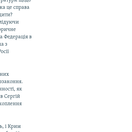
куратури щодо
ка це справа
дити?
слідуючи
торичне
а Федерація в
а з
осії
 них
ззаконня.
ності, як
ив Сергій
ахоплення
ь, і Крим