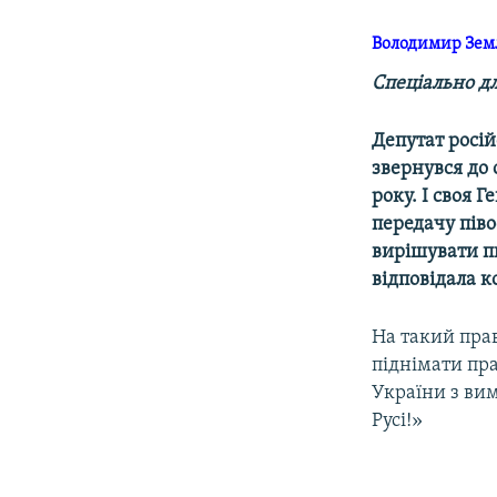
Володимир Зе
Спеціально д
Депутат росій
звернувся до 
року. І своя 
передачу піво
вирішувати пи
відповідала к
На такий пра
піднімати пра
України з вим
Русі!»