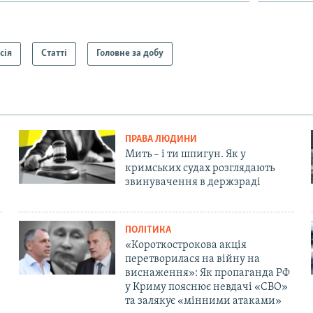
сія
Статті
Головне за добу
ПРАВА ЛЮДИНИ
Мить – і ти шпигун. Як у
кримських судах розглядають
звинувачення в держзраді
ПОЛІТИКА
«Короткострокова акція
перетворилася на війну на
виснаження»: Як пропаганда РФ
у Криму пояснює невдачі «СВО»
та залякує «мінними атаками»