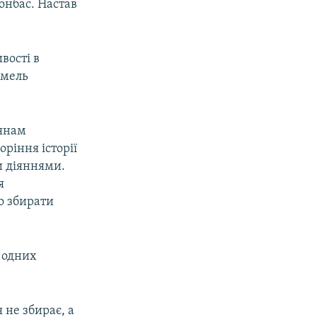
онбас. Настав
вості в
емель
іянам
оріння історії
и діяннями.
я
то збирати
з одних
 не збирає, а