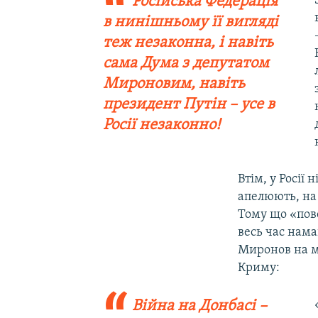
Російська Федерація
в нинішньому її вигляді
теж незаконна, і навіть
сама Дума з депутатом
Мироновим, навіть
президент Путін – усе в
Росії незаконно!
Втім, у Росії
апелюють, на
Тому що «пове
весь час нама
Миронов на м
Криму:
Війна на Донбасі –