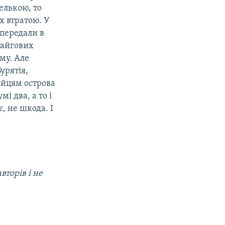
елькою, то
х втратою. У
 передали в
тайгових
му. Але
урятія,
айцям острова
і два, а то і
, не шкода. І
вторів і не