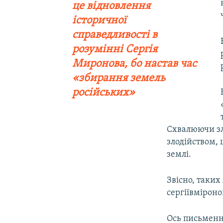
це відновлення
історичної
справедливості в
розумінні Сергія
Миронова, бо настав час
«збирання земель
російських»
Схвалюючи зл
злодійством, 
землі.
Звісно, таких
сергіївміроно
Ось письменни