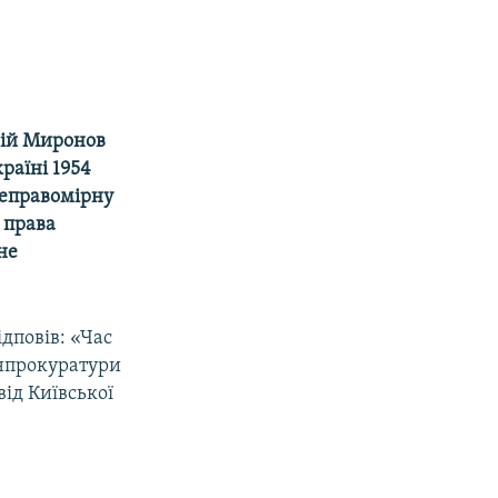
ргій Миронов
раїні 1954
 неправомірну
 права
не
ідповів: «Час
Генпрокуратури
від Київської