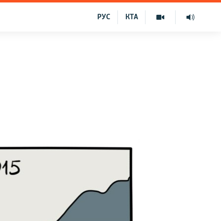
РУС
КТА