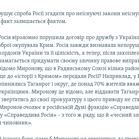
ушує спроба Росії згадати про неіснуючі закони неісн
 факт залишається фактом.
Росія віроломно порушила договір про дружбу з Україн
зброї окупувала Крим. Росія завжди визнавала непоруш
кордонів України та її цілісність, а тепер, після захопл
намагається придумати своєму злочину правове випра
відомо Миронову, що в Радянському Союзі кілька райо
ще до «історії з Кримом» передали Росії? Наприклад, у Р
опинились Таганрог і округ, де понад 70% жителів вва
українцями. Миронову це відомо, але віддавати Таганро
і звертатись до своєї прокуратуру з цього приводу не ст
Миронов очолює в російській Думі фракцію «Справедлив
 «Справедлива Росія» – з того ж ряду, що й «чесний зл
й чиновник».