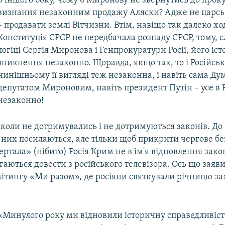
З іншого боку, чому б Миронову не звернутись до про
визнання незаконним продажу Аляски? Адже не царсь
– продавати землі Вітчизни. Втім, навіщо так далеко хо
Конституція СРСР не передбачала розпаду СРСР, тому, 
логіці Сергія Миронова і Генпрокуратури Росії, його іс
зникнення незаконно. Щоравда, якщо так, то і Російськ
нинішньому її вигляді теж незаконна, і навіть сама Дум
депутатом Мироновим, навіть президент Путін – усе в Р
незаконно!
 ніколи не дотримувались і не дотримуються законів. До
 них посилаються, але тільки щоб прикрити чергове бе
ртала» (нібито) Росія Крим не в ім'я відновлення закон
гаються довести з російського телевізора. Ось що заяв
ітингу «Ми разом», де росіяни святкували річницю з
«Минулого року ми відновили історичну справедливіст