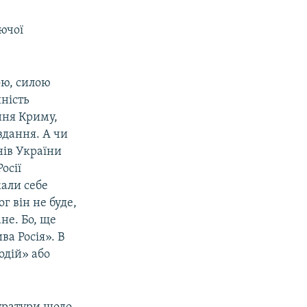
уючої
ою, силою
ність
ення Криму,
вдання. А чи
нів України
осії
жали себе
г він не буде,
ане. Бо, ще
а Росія». В
одій» або