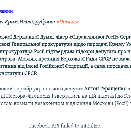
мляний
ля Крим.Реалії, рубрика
«Погляд»
ської Державної Думи, лідер «Справедливої Росії» Се
своєї Генеральної прокуратури щодо передачі Криму Ук
Генпрокуратура Росії підтвердила підозри депутата про
строва. Мовляв, президія Верховної Ради СРСР не мала
тання від імені Російської Федерації, а сама передача 
онституції СРСР.
вовий верлібр український депутат
Антон Геращенко
в
ці Нестора-літописця і звертатись на цій підставі до 
огою визнати незаконним відділення Московії (Росії) 
Facebook API failed to initialize.