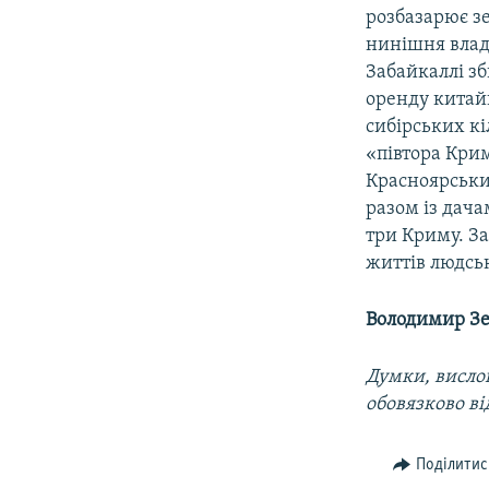
розбазарює зе
нинішня влада
Забайкаллі зб
оренду китайц
сибірських кі
«півтора Крим
Красноярськи
разом із дача
три Криму. За
життів людсь
Володимир З
Думки, вислов
обовязково в
Поділитис