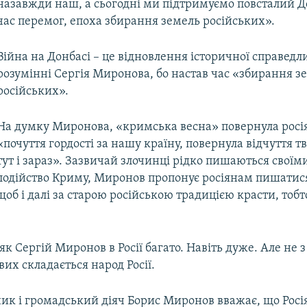
назавжди наш, а сьогодні ми підтримуємо повсталий Д
час перемог, епоха збирання земель російських».
Війна на Донбасі – це відновлення історичної справедли
розумінні Сергія Миронова, бо настав час «збирання з
російських».
На думку Миронова, «кримська весна» повернула рос
«почуття гордості за нашу країну, повернула відчуття тв
тут і зараз». Зазвичай злочинці рідко пишаються своїм
одійство Криму, Миронов пропонує росіянам пишатис
щоб і далі за старою російською традицією красти, тоб
 як Сергій Миронов в Росії багато. Навіть дуже. Але не 
вих складається народ Росії.
к і громадський діяч Борис Миронов вважає, що Росія