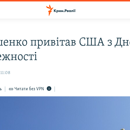
енко привітав США з Д
ежності
 11:08
ь
Читати без VPN