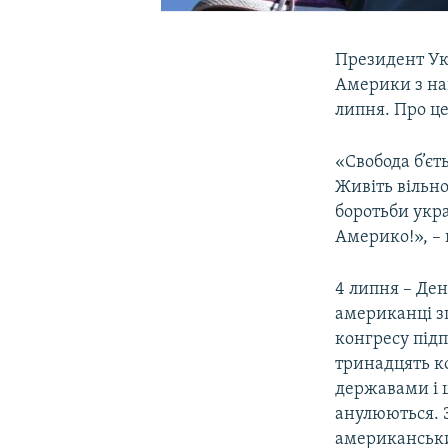
Президент Ук
Америки з на
липня. Про це
«Свобода б’єт
Живіть вільно
боротьби укра
Америко!», – 
4 липня – Де
американці зг
конгресу під
тринадцять к
державами і щ
анулюються. З
американськи