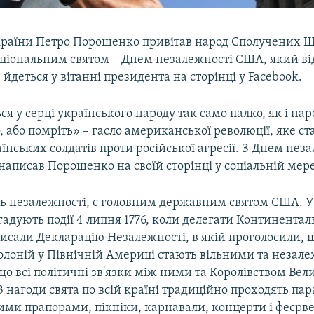
раїни Петро Порошенко привітав народ Сполучених Ш
ціональним святом – Днем незалежності США, який ві
 йдеться у вітанні президента на сторінці у Facebook.
ься у серці українського народу так само палко, як і на
, або помріть» – гасло американської революції, яке с
їнських солдатів проти російської агресії. З Днем неза
написав Порошенко на своїй сторінці у соціальній мер
нь незалежності, є головним державним святом США. У
адують події 4 липня 1776, коли делегати Континентал
писали Декларацію Незалежності, в якій проголосили, 
олоній у Північній Америці стають вільними та неза
о всі політичні зв'язки між ними та Королівством Вел
 нагоди свята по всій країні традиційно проходять пар
ми прапорами, пікніки, карнавали, концерти і феєрв