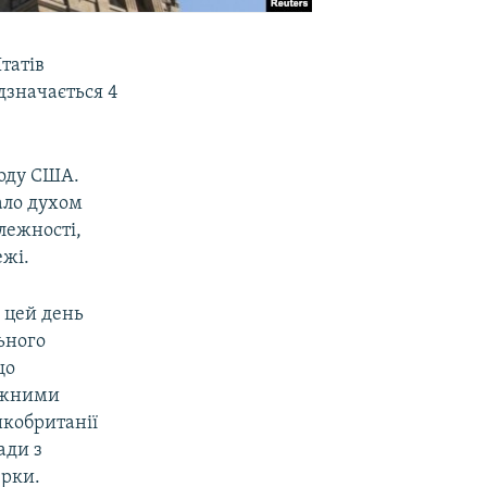
татів
дзначається 4
роду США.
тало духом
лежності,
ежі.
 цей день
ьного
що
лежними
икобританії
ади з
ерки.