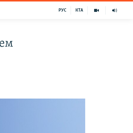
РУС
КТА
нем