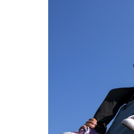
ВІДЕОУРОКИ «ELIFBE»
СВІДЧЕННЯ ОКУПАЦІЇ
УКРАЇНСЬКА ПРОБЛЕМА КРИМУ
ІНФОГРАФІКА