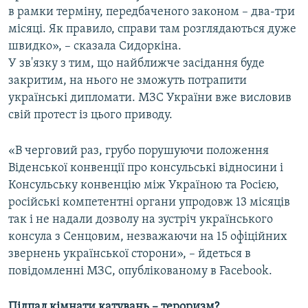
в рамки терміну, передбаченого законом – два-три
місяці. Як правило, справи там розглядаються дуже
швидко», – сказала Сидоркіна.
У зв'язку з тим, що найближче засідання буде
закритим, на нього не зможуть потрапити
українські дипломати. МЗС України вже висловив
свій протест із цього приводу.
«В черговий раз, грубо порушуючи положення
Віденської конвенції про консульські відносини і
Консульську конвенцію між Україною та Росією,
російські компетентні органи упродовж 13 місяців
так і не надали дозволу на зустріч українського
консула з Сенцовим, незважаючи на 15 офіційних
звернень української сторони», – йдеться в
повідомленні МЗС, опублікованому в Facebook.
Підпал кімнати катувань – тероризм?