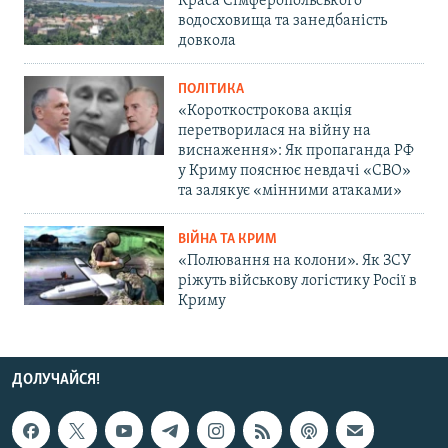
Краса Сімферопольського
водосховища та занедбаність
довкола
ПОЛІТИКА
«Короткострокова акція
перетворилася на війну на
виснаження»: Як пропаганда РФ
у Криму пояснює невдачі «СВО»
та залякує «мінними атаками»
ВІЙНА ТА КРИМ
«Полювання на колони». Як ЗСУ
ріжуть військову логістику Росії в
Криму
ДОЛУЧАЙСЯ!