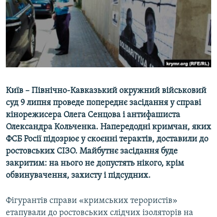
ВІДЕОУРОКИ «ELIFBE»
Русский
СВІДЧЕННЯ ОКУПАЦІЇ
Qırımtatar
УКРАЇНСЬКА ПРОБЛЕМА КРИМУ
ДОЛУЧАЙСЯ!
ІНФОГРАФІКА
Київ – Північно-Кавказький окружний військовий
суд 9 липня проведе попереднє засідання у справі
Усі сайти RFE/RL
кінорежисера Олега Сенцова і антифашиста
Олександра Кольченка. Напередодні кримчан, яких
ФСБ Росії підозрює у скоєнні терактів, доставили до
ростовських СІЗО. Майбутнє засідання буде
закритим: на нього не допустять нікого, крім
обвинувачення, захисту і підсудних.
Фігурантів справи «кримських терористів»
етапували до ростовських слідчих ізоляторів на