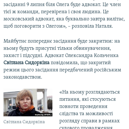
засіданні 9 липня біля Олега буде адвокат. Це член
тієї ж команди, перевірена і своя людина. Це
московський адвокат, яка буквально завтра вилітає,
щоб поговорити з Олегом», – розповіла Наталя.
Майбутнє попереднє засідання буде закритим: на
ньому будуть присутні тільки обвинувачення,
захист і підсудні. Адвокат Олександра Кольченка
Світлана Сидоркіна
повідомила, що закритий
режим цього засідання передбачений російським
законодавством.
«На ньому розглядаються
питання, які стосуються
повноти проведення
слідства та можливості
розгляду справи в рамках
Світлана Сидоркіна
судового провадження.