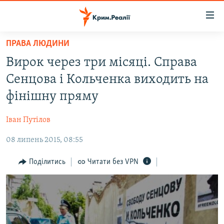
Доступність
посилання
Перейти
ПРАВА ЛЮДИНИ
до
НОВИНИ
Вирок через три місяці. Справа
основного
ВОДА.КРИМ
матеріалу
Сенцова і Кольченка виходить на
ВІДЕО ТА ФОТО
Перейти
фінішну пряму
до
ПОЛІТИКА
основної
Іван Путілов
БЛОГИ
навігації
Перейти
08 липень 2015, 08:55
ПОГЛЯД
до
ІНТЕРВ'Ю
Поділитись
Читати без VPN
пошуку
ВСЕ ЗА ДЕНЬ
СПЕЦПРОЕКТИ
ЯК ОБІЙТИ БЛОКУВАННЯ
ДЕПОРТАЦІЯ