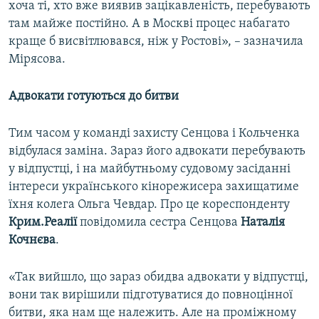
хоча ті, хто вже виявив зацікавленість, перебувають
там майже постійно. А в Москві процес набагато
краще б висвітлювався, ніж у Ростові», – зазначила
Мірясова.
Адвокати готуються до битви
Тим часом у команді захисту Сенцова і Кольченка
відбулася заміна. Зараз його адвокати перебувають
у відпустці, і на майбутньому судовому засіданні
інтереси українського кінорежисера захищатиме
їхня колега Ольга Чевдар. Про це кореспонденту
Крим.Реалії
повідомила сестра Сенцова
Наталія
Кочнєва
.
«Так вийшло, що зараз обидва адвокати у відпустці,
вони так вирішили підготуватися до повноцінної
битви, яка нам ще належить. Але на проміжному