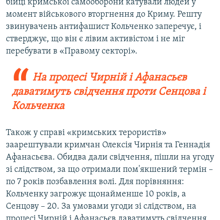
бійці кримської самооборони катували людей у
момент військового вторгнення до Криму. Решту
звинувачень антифашист Кольченко заперечує, і
стверджує, що він є лівим активістом і не міг
перебувати в «Правому секторі».
На процесі Чирній і Афанасьєв
даватимуть свідчення проти Сенцова і
Кольченка
Також у справі «кримських терористів»
заарештували кримчан Олексія Чирнія та Геннадія
Афанасьєва. Обидва дали свідчення, пішли на угоду
зі слідством, за що отримали пом'якшений термін –
по 7 років позбавлення волі. Для порівняння:
Кольченку загрожує щонайменше 10 років, а
Сенцову – 20. За умовами угоди зі слідством, на
процесі Чирній і Афанасьєв даватимуть свідчення