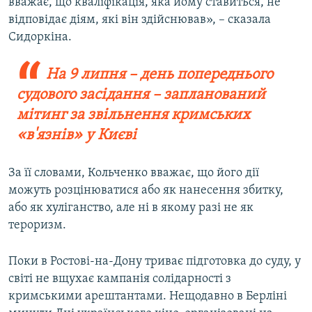
вважає, що кваліфікація, яка йому ставиться, не
відповідає діям, які він здійснював», – сказала
Сидоркіна.
На 9 липня – день попереднього
судового засідання – запланований
мітинг за звільнення кримських
«в'язнів» у Києві
За її словами, Кольченко вважає, що його дії
можуть розцінюватися або як нанесення збитку,
або як хуліганство, але ні в якому разі не як
тероризм.
Поки в Ростові-на-Дону триває підготовка до суду, у
світі не вщухає кампанія солідарності з
кримськими арештантами. Нещодавно в Берліні