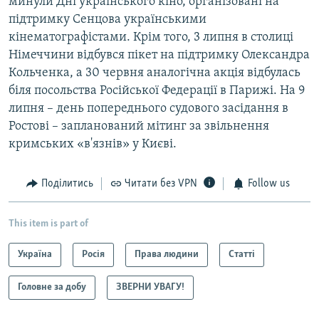
минули Дні українського кіно, організовані на
підтримку Сенцова українськими
кінематографістами. Крім того, 3 липня в столиці
Німеччини відбувся пікет на підтримку Олександра
Кольченка, а 30 червня аналогічна акція відбулась
біля посольства Російської Федерації в Парижі. На 9
липня – день попереднього судового засідання в
Ростові – запланований мітинг за звільнення
кримських «в'язнів» у Києві.
Поділитись
Читати без VPN
Follow us
This item is part of
Україна
Росія
Права людини
Статті
Головне за добу
ЗВЕРНИ УВАГУ!