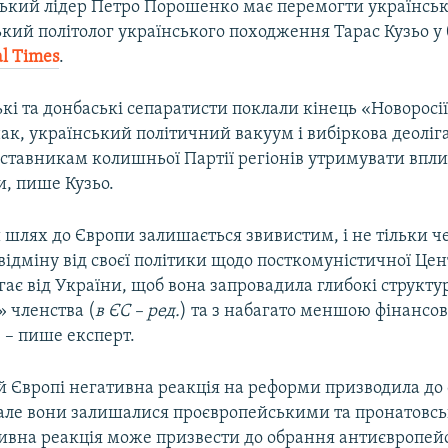
ський лідер Петро Порошенко має перемогти українськи
кий політолог українського походження Тарас Кузьо у
al Times
.
ькі та донбаські сепаратисти поклали кінець «Новоросі
к, український політичний вакуум і вибіркова деоліг
ставникам колишньої Партії регіонів утримувати вплив
и, пише Кузьо.
шлях до Європи залишається звивистим, і не тільки че
відміну від своєї політики щодо посткомуністичної Це
ає від України, щоб вона запровадила глибокі структ
 членства (
в ЄС – ред.
) та з набагато меншою фінансо
 – пише експерт.
й Європі негативна реакція на реформи призводила до
, але вони залишалися проєвропейськими та пронатовс
тивна реакція може призвести до обрання антиєвропей