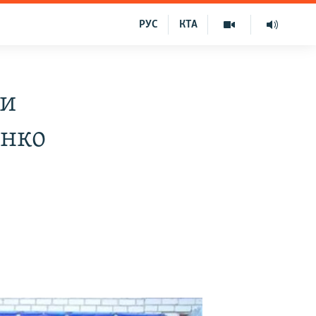
РУС
КТА
ли
енко