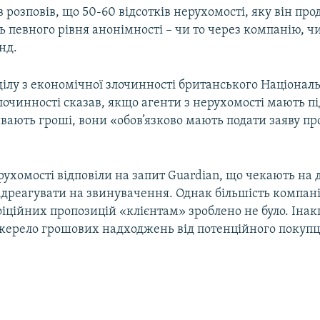
в розповів, що 50-60 відсотків нерухомості, яку він про
певного рівня анонімності – чи то через компанію, чи
нд.
ілу з економічної злочинності британського Націонал
злочинності сказав, якщо агенти з нерухомості мають пі
вають гроші, вони «обов’язково мають подати заяву про
рухомості відповіли на запит Guardian, що чекають на 
ідреагувати на звинувачення. Однак більшість компані
іційних пропозицій «клієнтам» зроблено не було. Інак
жерело грошових надходжень від потенційного покупц