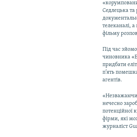
«корумповани
Седлецька та
документальн
телеканалі, а
фільму розпов
Під час зйомо
чиновника «Бо
придбати елі
п’ять помешка
агентів.
«Незважаючи 
нечесно заро
потенційної к
фірми, які м
журналіст Gua