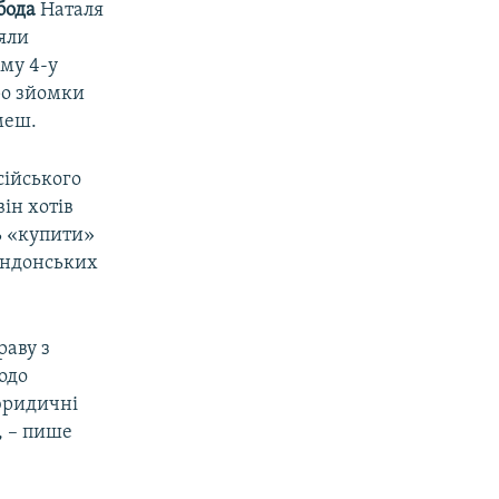
обода
Наталя
яли
му 4-у
о зйомки
меш.
сійського
ін хотів
ь «купити»
лондонських
раву з
одо
 юридичні
, – пише