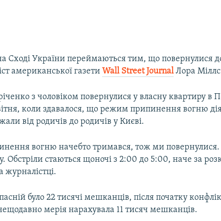
на Сході України переймаються тим, що повернулися д
ст американської газети
Wall Street Journal
Лора Міллс
іченко з чоловіком повернулися у власну квартиру в 
ітня, коли здавалося, що режим припинення вогню дія
али від родичів до родичів у Києві.
нення вогню начебто тримався, тож ми повернулися. 
у. Обстріли стаються щоночі з 2:00 до 5:00, наче за роз
а журналістці.
пасній було 22 тисячі мешканців, після початку конфлі
 нещодавно мерія нарахувала 11 тисяч мешканців.