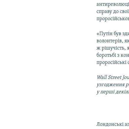
антиреволюці
справу до сво
проросійською
«Путін був зд
волонтерів, я
ж рішучість, 
боротьбі з к
проросійські 
Wall Street J
узгодження р
у перші декіл
Лондонські а