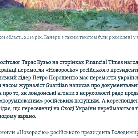
ої області, 2014 рік. Банери з таким текстом були розміщені
літолог Тарас Кузьо на сторінках Financial Times наго
українці перемогли «Новоросію» російського президен
їнський лідер Петро Порошенко має перемогти україн
м часом журналіст Guardian написав про документальн
 про те, як лондонські агенти з нерухомості радо прод
корумпованим» російським покупцям. А кореспондент
відає, що переселенці на Сході України переймаються 
додому зарано.
емогли «Новоросію» російського президента Володимир