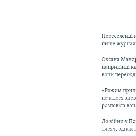
Переселенці 
пише журналі
Оксана Мандр
наприкінці кв
вони переїждж
«Режим припи
почалося знов
розповіла вон
До війни у По
тисяч, однак