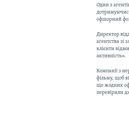
Один з агенті
дотримуючись 
офшорний фо
Директор відд
агентства зі 
клієнти відми
активність».
Компанії з не
фільму, щоб в
що жодних оф
перевірили д