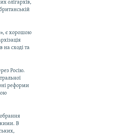
х олігархів,
 британській
ї», є хорошою
архізація
 на сході та
рез Росію.
нтральної
урні реформи
вою
 обрання
ькими. В
ських,