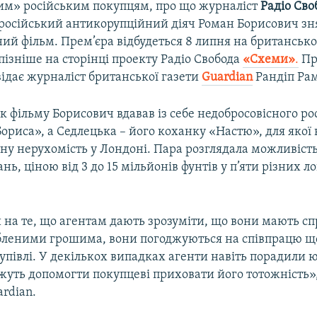
м» російським покупцям, про що журналіст
Радіо Св
 російський антикорупційний діяч Роман Борисович зн
ий фільм. Прем’єра відбудеться 8 липня на британсько
 пізніше на сторінці проекту Радіо Свобода
«Схеми»
.
Пр
ідає журналіст британської газети
Guardian
Рандіп Ра
к фільму Борисович вдавав із себе недобросовісного ро
риса», а Седлецька – його коханку «Настю», для якої в
тну нерухомість у Лондоні. Пара розглядала можливіст
нь, ціною від 3 до 15 мільйонів фунтів у п’яти різних 
на те, що агентам дають зрозуміти, що вони мають сп
бленими грошима, вони погоджуються на співпрацю щ
упівлі. У декількох випадках агенти навіть порадили
ожуть допомогти покупцеві приховати його тотожність»
rdian.