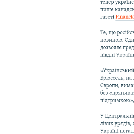
тепер україн
пише канадсь
газеті
Financi
Те, що російс
новиною. Одна
дозволяє пред
півдні Україн
«Український 
Брюссель, на 
Європи, вимаг
без «пряника»
підтримкою»,
У Центральні
лівих урядів
Україні нега