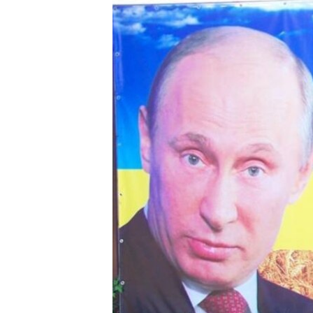
ВІДЕОУРОКИ «ELIFBE»
СВІДЧЕННЯ ОКУПАЦІЇ
УКРАЇНСЬКА ПРОБЛЕМА КРИМУ
ІНФОГРАФІКА