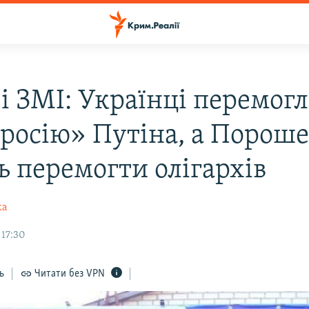
ві ЗМІ: Українці перемог
росію» Путіна, а Порош
ь перемогти олігархів
ка
 17:30
ь
Читати без VPN