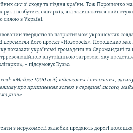
йних сил зі сходу та півдня країни. Тож Порошенко ма
їх рук і позбутися олігархів, які залишаються найпоту
 силою в Україні.
ивований твердістю та патріотизмом українських солда
кі перемогли його проект «Новоросія». Порошенко має 
яку показали українські громадяни на Євромайдані та н
онтрреволюційною внутрішньою загрозою, яку предста
олігархи», – підсумовує Кузьо.
ournal: «Майже 1000 осіб, військових і цивільних, загин
ежиму про припинення вогню у середині лютого, май
ька днів»
генти з нерухомості залюбки продають дорогі помешк