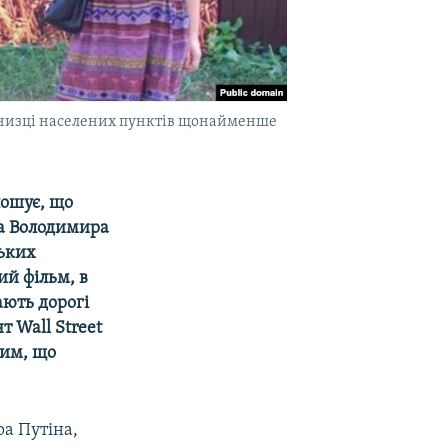
 у низці населених пунктів щонайменше
лошує, що
та Володимира
ських
ий фільм, в
ають дорогі
 Wall Street
тим, що
а Путіна,