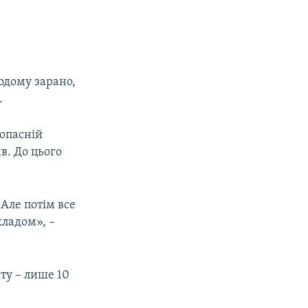
одому зарано,
.
Попасній
в. До цього
Але потім все
кладом», –
кту – лише 10