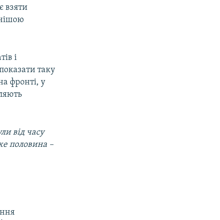
є взяти
жнішою
тів і
показати таку
а фронті, у
вляють
ули від часу
же половина –
ання