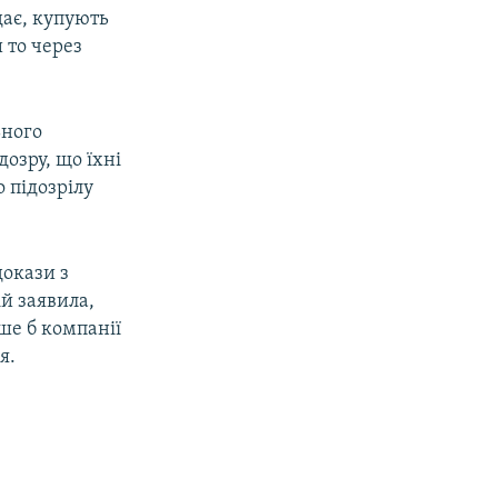
дає, купують
 то через
ьного
дозру, що їхні
 підозрілу
докази з
й заявила,
ше б компанії
я.