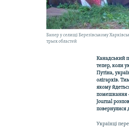
Банер у селищі Березівському Харківськ
трьох областей
Канадський по
тепер, коли 
Путіна, укра
олігархів. Ти
якому йдеться
помешкання «
Journal розпо
повернулися 
Українці пер