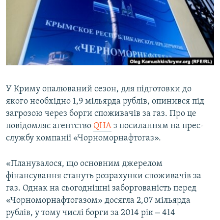
ВІДЕОУРОКИ «ELIFBE»
Русский
СВІДЧЕННЯ ОКУПАЦІЇ
Qırımtatar
УКРАЇНСЬКА ПРОБЛЕМА КРИМУ
ДОЛУЧАЙСЯ!
ІНФОГРАФІКА
У Криму опалюваний сезон, для підготовки до
якого необхідно 1,9 мільярда рублів, опинився під
Усі сайти RFE/RL
загрозою через борги споживачів за газ. Про це
повідомляє агентство
QHA
з посиланням на прес-
службу компанії «Чорноморнафтогаз».
«Планувалося, що основним джерелом
фінансування стануть розрахунки споживачів за
газ. Однак на сьогоднішні заборгованість перед
«Чорноморнафтогазом» досягла 2,07 мільярда
–
рублів, у тому числі борги за 2014 рік
414