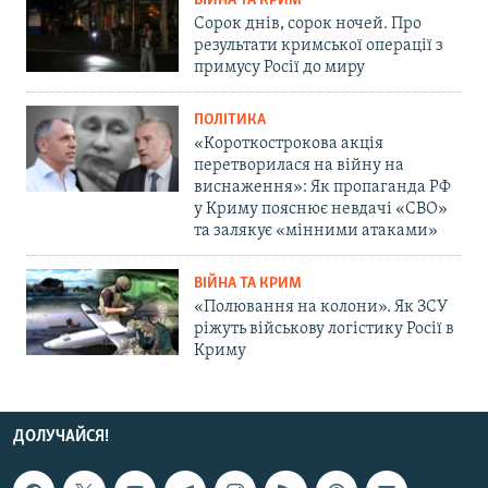
ВІЙНА ТА КРИМ
Сорок днів, сорок ночей. Про
результати кримської операції з
примусу Росії до миру
ПОЛІТИКА
«Короткострокова акція
перетворилася на війну на
виснаження»: Як пропаганда РФ
у Криму пояснює невдачі «СВО»
та залякує «мінними атаками»
ВІЙНА ТА КРИМ
«Полювання на колони». Як ЗСУ
ріжуть військову логістику Росії в
Криму
ДОЛУЧАЙСЯ!