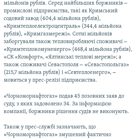
–
мільйонів рублів. Серед найбільших боржників
промислові підприємства, такі як Кримський
содовий завод (404,4 мільйона рублів),
«Кримтеплоелектроцентраль» (344,4 мільйона
рублів), «Кримгазмережі». Сотні мільйонів
–
заборгували також тепловиробляючі споживачі
«Кримтеплокомуненерго» (468,4 мільйона рублів),
«СК «Комфорт», «Ялтинські теплові мережі»; а
–
також споживачі Севастополя
«Севастопольгаз»
–
(215,7 мільйона рублів) і «Севтеплоенерго»,
мовиться у прес-релізі підприємства.
«Чорноморнафтогаз» подав 45 позовних заяв до
суду, з яких задоволено 34. За інформацією
компанії, боржники рішення судів не виконують.
Також у прес-службі зазначають, що
«Чорноморнафтогаз» змушений фактично