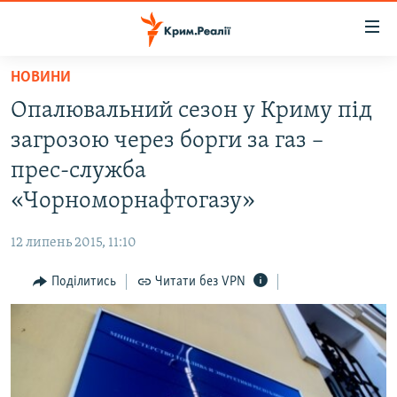
Доступність
посилання
Перейти
НОВИНИ
до
НОВИНИ
Опалювальний сезон у Криму під
основного
ВОДА.КРИМ
матеріалу
загрозою через борги за газ –
ВІДЕО ТА ФОТО
Перейти
прес-служба
до
ПОЛІТИКА
«Чорноморнафтогазу»
основної
БЛОГИ
навігації
12 липень 2015, 11:10
Перейти
ПОГЛЯД
до
Поділитись
Читати без VPN
ІНТЕРВ'Ю
пошуку
ВСЕ ЗА ДЕНЬ
СПЕЦПРОЕКТИ
ЯК ОБІЙТИ БЛОКУВАННЯ
ДЕПОРТАЦІЯ