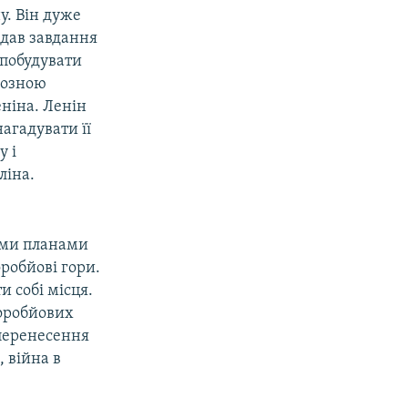
у. Він дуже
 дав завдання
 побудувати
діозною
ніна. Ленін
агадувати її
 і
ліна.
ими планами
робйові гори.
и собі місця.
Воробйових
перенесення
, війна в