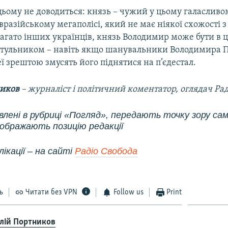
цьому не доводиться: князь – чужий у цьому галасливо
разійському мегаполісі, який не має ніякої схожості 
багато інших українців, князь Володимир може бути в ц
итульником – навіть якщо шанувальники Володимира П
еї зрештою змусять його піднятися на п’єдестал.
ников
– журналіст і політичний коментатор, оглядач Рад
влені в рубриці «Погляд», передають точку зору сам
дображають позицію редакції
ікації – на сайті
Радіо Свобода
ь
Читати без VPN
Follow us
Print
алій Портников