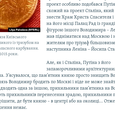
проект особливо подобався Путін
схожий на проект Сталіна, який
знести Храм Христа Спасителя і
на його місці Палац Рад із гран
фігурою іншого Володимира – Ле
мав підніматися над Москвою і н
зя Київського
жителям про тріумф більшовизму
икого із тризубом на
 власного карбування.
наступника Леніна – Йосипа Ста
1015 роки.
Але, як і Сталіна, Путіна з його
запаморочливими архітектурн
а. З’ясувалося, що пам’ятник князю просто знищить Во
князь Володимир бродить по Москві і ніде не може знайт
адходять одна за іншою, прихильники пам’ятника на 
ють прихильників перенесення зрадою, прихильники 
ішити, де бути князю – в центрі або на околиці... Отже
ішення немає.