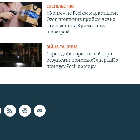
СУСПІЛЬСТВО
«Крим – не Росія»: маркетплейс
Ozon припинив прийом нових
замовлень на Кримському
півострові
ВІЙНА ТА КРИМ
Сорок днів, сорок ночей. Про
результати кримської операції з
примусу Росії до миру