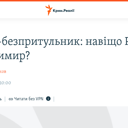
-безпритульник: навіщо Р
имир?
ков
 20:00
ь
Читати без VPN