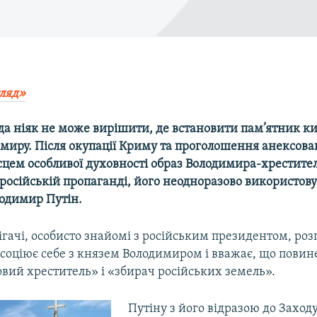
ляд»​
да ніяк не може вирішити, де встановити пам’ятник к
миру. Після окупації Криму та проголошення анексова
сцем особливої духовності образ Володимира-хрестите
 російській пропаганді, його неодноразово використову
одимир Путін.
ігачі, особисто знайомі з російським президентом, роз
асоціює себе з князем Володимиром і вважає, що повин
овий хреститель» і «збирач російських земель».
Путіну з його відразою до Заходу