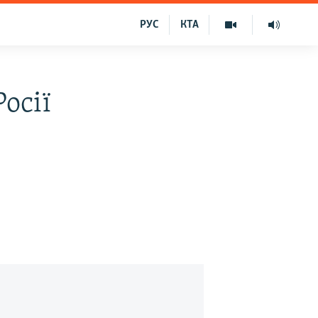
РУС
КТА
осії