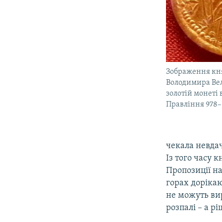
Зображення кня
Володимира Вел
золотій монеті
Правління 978–
чекала невдач
Із того часу 
Пропозиції н
горах доріка
не можуть вир
розпалі – а р