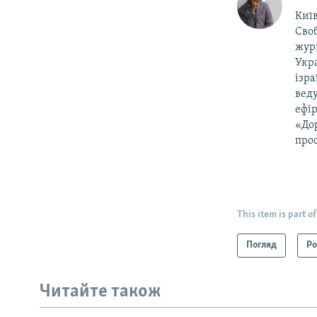
Київ
Своб
жур
Укра
ізра
веду
ефір
«Дор
прос
This item is part of
Погляд
Ро
Читайте також