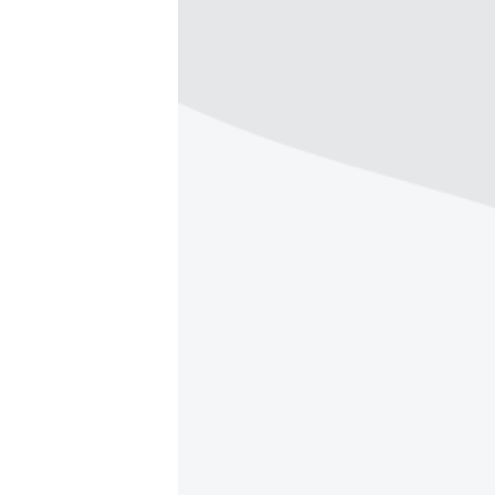
ВІДЕОУРОКИ «ELIFBE»
СВІДЧЕННЯ ОКУПАЦІЇ
УКРАЇНСЬКА ПРОБЛЕМА КРИМУ
ІНФОГРАФІКА