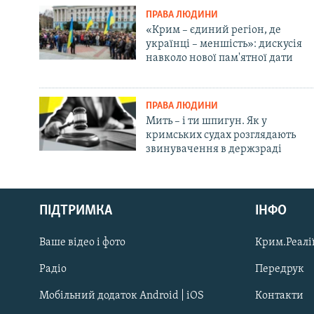
ПРАВА ЛЮДИНИ
«Крим – єдиний регіон, де
українці – меншість»: дискусія
навколо нової пам'ятної дати
ПРАВА ЛЮДИНИ
Мить – і ти шпигун. Як у
кримських судах розглядають
звинувачення в держзраді
Русский
ПІДТРИМКА
ІНФО
Qırımtatar
Ваше відео і фото
Крим.Реалії
ДОЛУЧАЙСЯ!
Радіо
Передрук
Мобільний додаток Android | iOS
Контакти