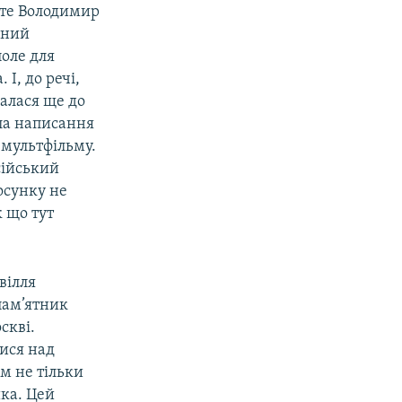
роте Володимир
чний
оле для
І, до речі,
алася ще до
ала написання
ь мультфільму.
сійський
осунку не
к що тут
вілля
пам’ятник
скві.
ися над
м не тільки
ика. Цей