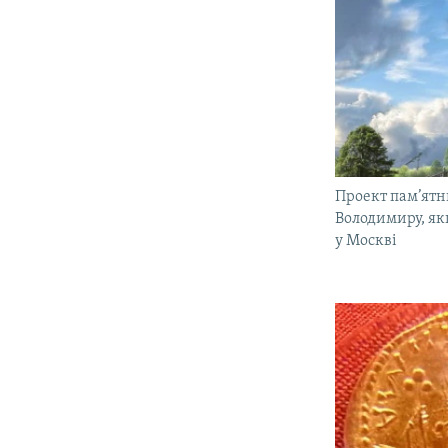
Проект пам’ят
Володимиру, як
у Москві