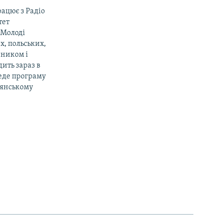
рацює з Радіо
тет
«Молоді
х, польських,
вником і
ить зараз в
веде програму
дянському