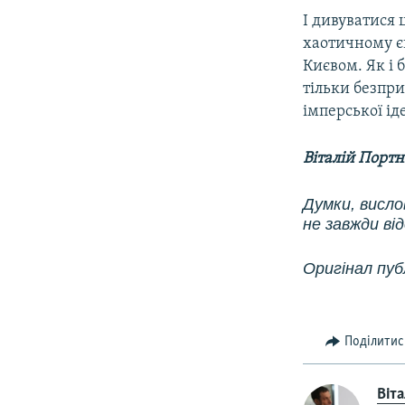
І дивуватися 
хаотичному єв
Києвом. Як і 
тільки безпр
імперської ід
Віталій Порт
Думки, висло
не завжди ві
Оригінал публ
Поділитис
Віт