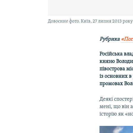
Довоєнне фото. Київ, 27 липня 2013 року
Рубрика
«Пог
Російська вла
князю Володи
півострова мі
із основних в
промовах Вол
Деякі спостер
мені, що він 
історію як «н