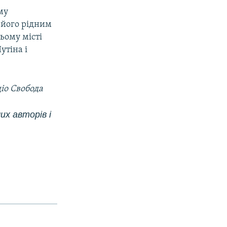
му
з його рідним
ьому місті
утіна і
іо Свобода
их авторів і