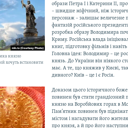
образи Петра І і Катерини ІІ, п
– швидше міфічний, ніж істори
персонаж – залишає величезне п
фантазій російського президента. 
розробка образу Володимира поч
Криму. Російська влада ініціюв
книг, підготовку фільмів і навіт
Головна ідея: Володимир – це ро
ника князю
князь. До України він ніякого ст
ий хочуть встановити
має. А те, що княжив у Києві, та
дивного? Київ – це і є Росія.
Доказом цього історичного боже
повинен був стати грандіозний 
князю на Воробйових горах в Мо
Пам’ятник повинен був піднімат
містом і нагадувати його жителя
про князя, а й про його наступн