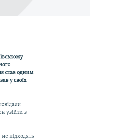
иївському
ного
ля став одним
вав у своїх
повідали
ен увійти в
 не підходять