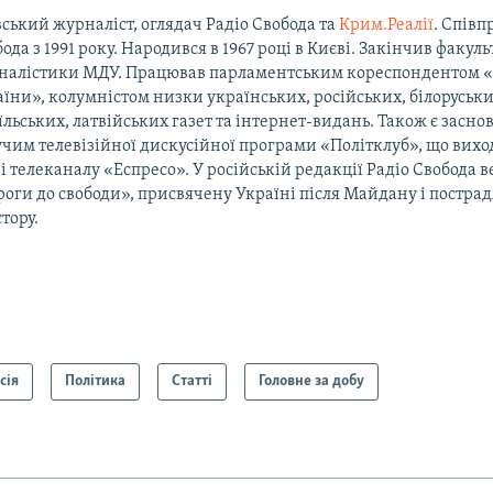
ський журналіст, оглядач Радіо Свобода та
Крим.Реалії
. Співп
ода з 1991 року. Народився в 1967 році в Києві. Закінчив факуль
налістики МДУ. Працював парламентським кореспондентом 
їни», колумністом низки українських, російських, білоруськи
їльських, латвійських газет та інтернет-видань. Також є засно
чим телевізійної дискусійної програми «Політклуб», що виход
і телеканалу «Еспресо». У російській редакції Радіо Свобода 
оги до свободи», присвячену Україні після Майдану і постра
тору.
сія
Політика
Статті
Головне за добу