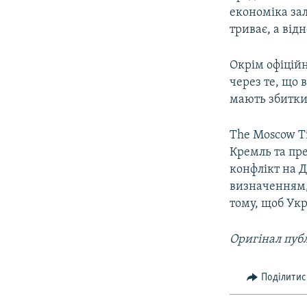
економіка за
триває, а від
Окрім офіцій
через те, що 
мають збитки 
The Moscow T
Кремль та пр
конфлікт на 
визначенням, 
тому, щоб Укр
Оригінал публ
Поділитис