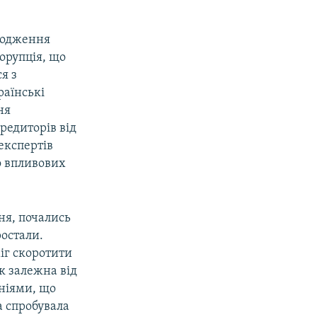
ходження
орупція, що
я з
раїнські
ня
кредиторів від
експертів
що впливових
ня, почались
ростали.
міг скоротити
к залежна від
ніями, що
а спробувала