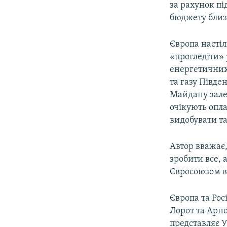
за рахунок п
бюджету близ
Європа насті
«прогледіти»
енергетичних 
та газу Півде
Майдану залеж
очікують опла
видобувати та
Автор вважає,
зробити все, 
Євросоюзом ви
Європа та Ро
Лорот та Арно
представляє У