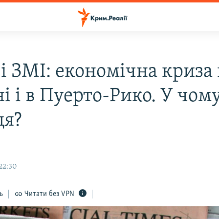
і ЗМІ: економічна криза 
і і в Пуерто-Рико. У чом
ця?
22:30
ь
Читати без VPN