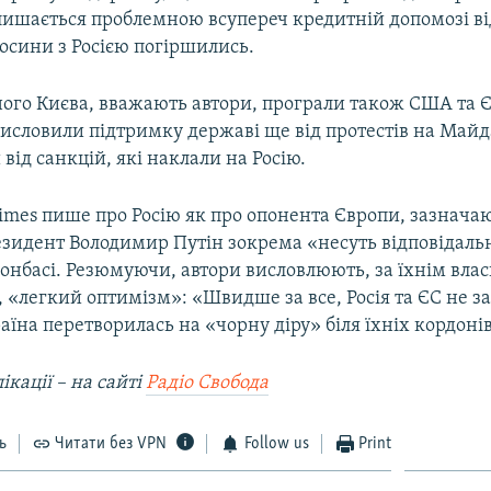
лишається проблемною всупереч кредитній допомозі ві
носини з Росією погіршились.
ного Києва, вважають автори, програли також США та 
висловили підтримку державі ще від протестів на Майда
від санкцій, які наклали на Росію.
imes пише про Росію як про опонента Європи, зазнача
езидент Володимир Путін зокрема «несуть відповідальн
Донбасі. Резюмуючи, автори висловлюють, за їхнім вла
«легкий оптимізм»: «Швидше за все, Росія та ЄС не за
аїна перетворилась на «чорну діру» біля їхніх кордонів
ікації – на сайті
Радіо Свобода
ь
Читати без VPN
Follow us
Print