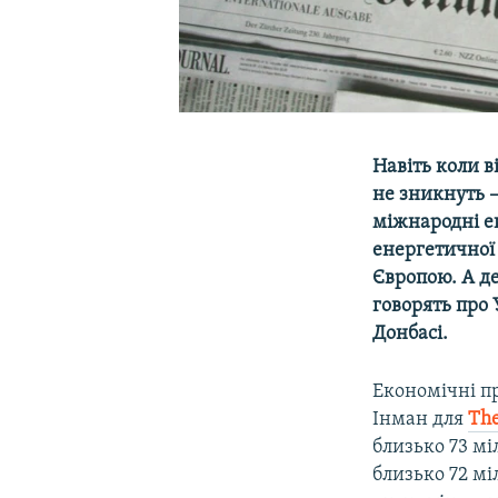
Навіть коли в
не зникнуть 
міжнародні е
енергетичної 
Європою. А де
говорять про 
Донбасі.
Економічні пр
Інман для
The
близько 73 мі
близько 72 мі