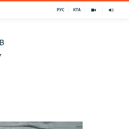
РУС
КТА
в
у