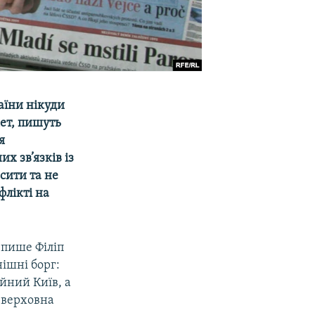
аїни нікуди
ет, пишуть
я
х зв’язків із
сити та не
флікті на
 пише Філіп
ішні борг:
ійний Київ, а
е верховна