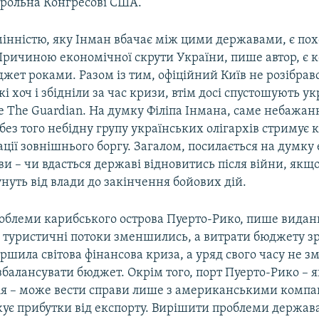
трольна Конгресові США.
мінністю, яку Інман вбачає між цими державами, є по
 Причиною економічної скрути України, пише автор, є к
джет роками. Разом із тим, офіційний Київ не розібравс
кі хоч і збідніли за час кризи, втім досі спустошують ук
е The Guardian. На думку Філіпа Інмана, саме небажан
 без того небідну групу українських олігархів стримує 
ції зовнішнього боргу. Загалом, посилається на думку 
іви – чи вдасться державі відновитись після війни, як
сунуть від влади до закінчення бойових дій.
роблеми карибського острова Пуерто-Рико, пише видан
: туристичні потоки зменшились, а витрати бюджету з
ршила світова фінансова криза, а уряд свого часу не з
збалансувати бюджет. Окрім того, порт Пуерто-Рико – я
я – може вести справи лише з американськими компа
жує прибутки від експорту. Вирішити проблеми держав