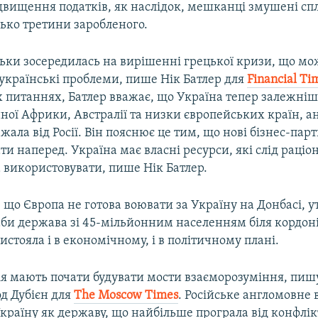
ідвищення податків, як наслідок, мешканці змушені сп
ько третини заробленого.
льки зосередилась на вирішенні грецької кризи, що мо
 українські проблеми, пише Нік Батлер для
Financial Ti
питаннях, Батлер вважає, що Україна тепер залежніша
нної Африки, Австралії та низки європейських країн, а
ала від Росії. Він пояснює це тим, що нові бізнес-пар
ти наперед. Україна має власні ресурси, які слід раціо
 використовувати, пише Нік Батлер.
 що Європа не готова воювати за Україну на Донбасі, у
аби держава зі 45-мільйонним населенням біля кордоні
стояла і в економічному, і в політичному плані.
сія мають почати будувати мости взаєморозуміння, пиш
д Дубієн для
The Moscow Times
. Російське англомовне
країну як державу, що найбільше програла від конфлік