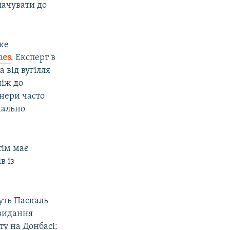
лачувати до
же
mes
. Експерт в
 від вугілля
ніж до
тнери часто
нально
тім має
в із
уть Паскаль
 видання
ту на Донбасі: