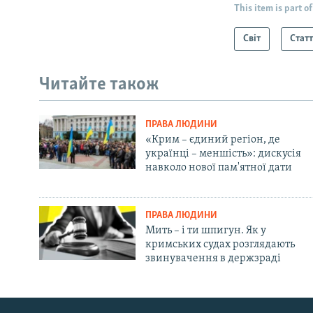
This item is part of
Світ
Статт
Читайте також
ПРАВА ЛЮДИНИ
«Крим – єдиний регіон, де
українці – меншість»: дискусія
навколо нової пам'ятної дати
ПРАВА ЛЮДИНИ
Мить – і ти шпигун. Як у
кримських судах розглядають
звинувачення в держзраді
Русский