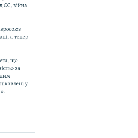
д ЄС, війна
Євросоюз
ні, а тепер
ючи, що
ість» за
сним
цікавлені у
».