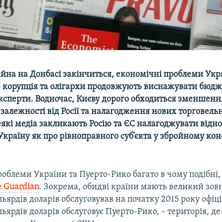
ійна на Донбасі закінчиться, економічні проблеми Укр
– корупція та олігархи продовжують виснажувати бюдж
ксперти. Водночас, Києву дорого обходиться зменшенн
залежності від Росії та налагодження нових торговельни
які медіа закликають Росію та ЄС налагоджувати відно
Україну як про рівноправного суб’єкта у збройному кон
облеми України та Пуерто-Рико багато в чому подібні,
 Guardian
. Зокрема, обидві країни мають великий зовн
льярдів доларів обслуговував на початку 2015 року офіц
льярдів доларів обслуговує Пуерто-Рико, – територія, д