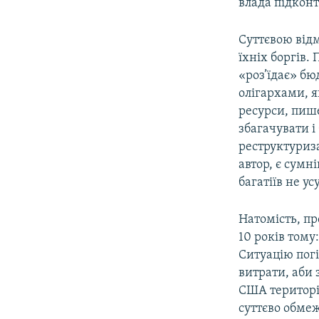
влада підкон
Суттєвою від
їхніх боргів.
«роз’їдає» бю
олігархами, я
ресурси, пиш
збагачувати і
реструктуриза
автор, є сумн
багатіїв не у
Натомість, п
10 років тому
Ситуацію погі
витрати, аби 
США територі
суттєво обме