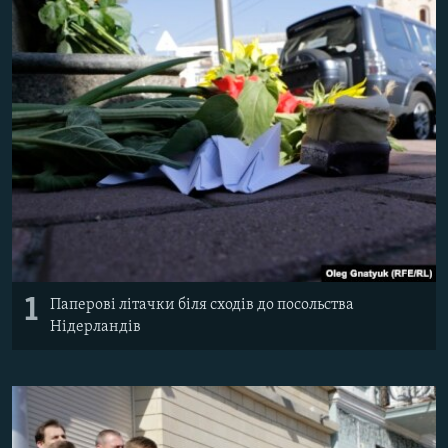
ВІДЕОУРОКИ «ELIFBE»
Русский
СВІДЧЕННЯ ОКУПАЦІЇ
Qırımtatar
УКРАЇНСЬКА ПРОБЛЕМА КРИМУ
ДОЛУЧАЙСЯ!
ІНФОГРАФІКА
Усі сайти RFE/RL
1
Паперові літачки біля сходів до посольства
Нідерландів