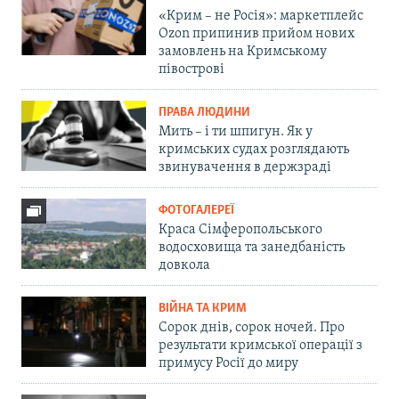
«Крим – не Росія»: маркетплейс
Ozon припинив прийом нових
замовлень на Кримському
півострові
ПРАВА ЛЮДИНИ
Мить – і ти шпигун. Як у
кримських судах розглядають
звинувачення в держзраді
ФОТОГАЛЕРЕЇ
Краса Сімферопольського
водосховища та занедбаність
довкола
ВІЙНА ТА КРИМ
Сорок днів, сорок ночей. Про
результати кримської операції з
примусу Росії до миру