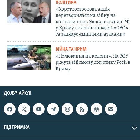
ПОЛІТИКА
«Короткострокова акція
перетворилася на війну на
виснаження»: Як пропаганда РФ
у Криму пояснює невдачі «СВО»
та залякує «мінними атаками»
ВІЙНА ТА КРИМ
«Полювання на колони». Як ЗСУ
ріжуть військову логістику Росії в
Криму
ДОЛУЧАЙСЯ!
ПІДТРИМКА