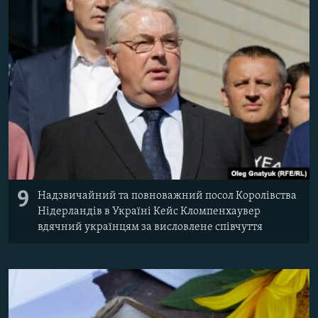
9
Надзвичайний та повноважний посол Королівства
Нідерландів в Україні Кейс Кломпенхаувер
вдячний українцям за висловлене співчуття