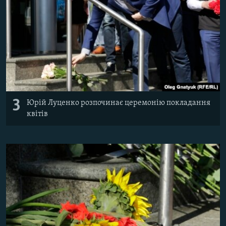
3
Юрій Луценко розпочинає церемонію покладання
квітів