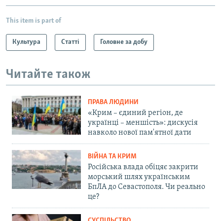
This item is part of
Культура
Статті
Головне за добу
Читайте також
ПРАВА ЛЮДИНИ
«Крим – єдиний регіон, де
українці – меншість»: дискусія
навколо нової пам'ятної дати
ВІЙНА ТА КРИМ
Російська влада обіцяє закрити
морський шлях українським
БпЛА до Севастополя. Чи реально
це?
СУСПІЛЬСТВО