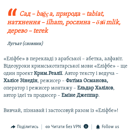
Сад – bağça, природа – tabiat,
натхнення – ilham, рослина – ösümlik,
дерево – terek
Лугъат (словник)
«Еліфбе» в перекладі з арабської – абетка, алфавіт.
Відеоуроки кримськотатарської мови «Еліфбе» – ще
один проект
Крим.Реалії
. Автор тексту і ведуча –
Халісе Зінедін
, режисер –
Фатіма Османова,
оператор і режисер монтажу –
Ельдар Халілов
,
автор ідеї та продюсер –
Еміне Джеппар
.
Вивчай, пізнавай і застосовуй разом із «Еліфбе»!
Поділитись
Читати без VPN
Follow us