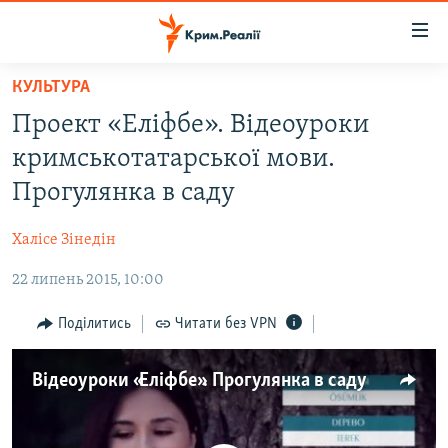
Доступність
посилання
Перейти
КУЛЬТУРА
до
НОВИНИ
Проект «Еліфбе». Відеоуроки
основного
ВОДА.КРИМ
матеріалу
кримськотатарської мови.
ВІДЕО ТА ФОТО
Перейти
Прогулянка в саду
до
ПОЛІТИКА
основної
Халісе Зінедін
БЛОГИ
навігації
Перейти
22 липень 2015, 10:00
ПОГЛЯД
до
ІНТЕРВ'Ю
Поділитись
Читати без VPN
пошуку
ВСЕ ЗА ДЕНЬ
Відеоуроки «Еліфбе». Прогулянка в саду
СПЕЦПРОЕКТИ
ЯК ОБІЙТИ БЛОКУВАННЯ
ДЕПОРТАЦІЯ