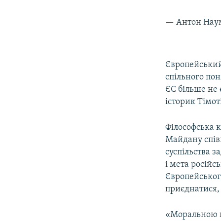
— Антон Нау
Європейський 
спільного пон
ЄС більше не
історик Тімот
Філософська к
Майдану спів
суспільства з
і мета російсь
Європейського
приєднатися,
«Моральною 