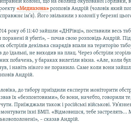
иправній колонії, що на околиці окупованої Горлівки, в
проекту
«Медиазона»
розповів Андрій (чоловік який по
справжнє ім’я). Його звільнили з колонії у березні цьог
014 року об 11:40 зайшли «ДНРівці», поставили весь таб
и поранені й убиті», – почав свою розповідь Андрій. Під
х обстрілів декілька снарядів впали на територію табо
в до їдальні, не виходив на плац. Через обстріли згоріл
их побачень, у бараках вилетіли вікна. «Але, коли бул
нув, і навіть нікого не поранило. Саме коли вони зайшли
зповів Андрій.
ловіка, до табору приїздили експерти моніторити обст
азвав їх «безпонтовими», бо вони, начебто, говорили те
чути. Приїжджали також і російські військові. Ув’язн
монтувати їхні БМП. «Відмовишся, тебе застрелять... 
ськовополонені», – сказав Андрій.