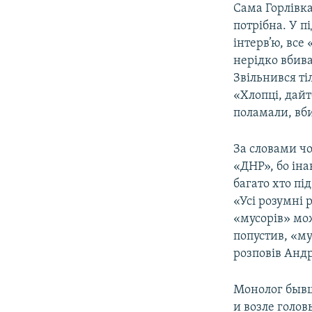
Сама Горлівка
потрібна. У п
інтерв’ю, все
нерідко вбив
Звільнився тіл
«Хлопці, дайт
поламали, вби
За словами чо
«ДНР», бо ін
багато хто пі
«Усі розумні 
«мусорів» мож
попустив, «му
розповів Андр
Монолог бывше
и возле голов