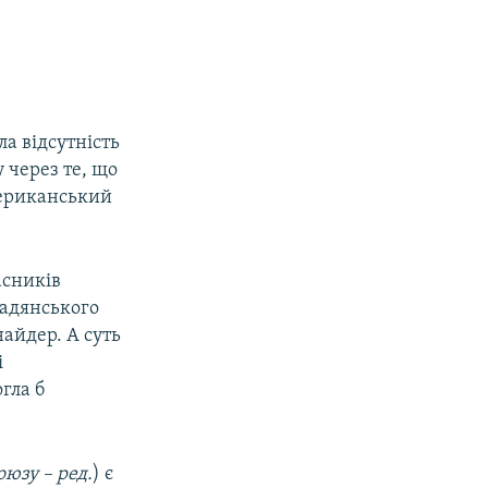
а відсутність
 через те, що
мериканський
асників
мадянського
найдер. А суть
і
гла б
юзу – ред.
) є