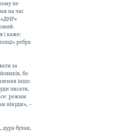
ікому не
ав на час
і «ДНР»
йомий.
в і каже:
лопці» ребра
вати за
йовиків, бо
авлення інше.
куди писати,
все: режим
ам нікуди», –
 дура бухая,