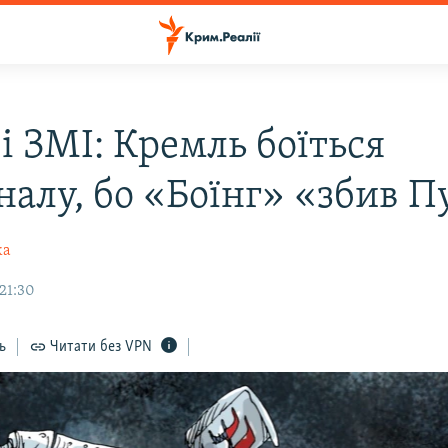
і ЗМІ: Кремль боїться
налу, бо «Боїнг» «збив П
ка
21:30
ь
Читати без VPN