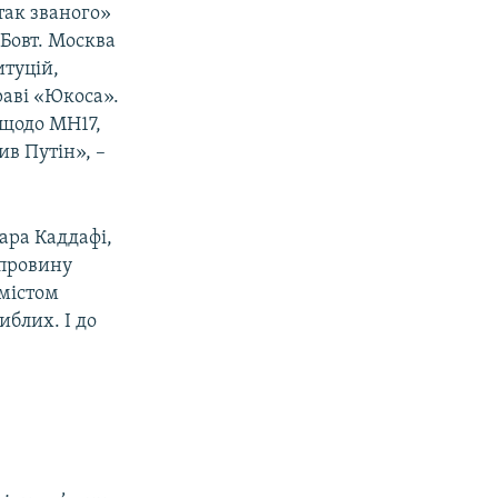
так званого»
 Бовт. Москва
туцій,
раві «Юкоса».
 щодо MH17,
ив Путін», –
ара Каддафі,
 провину
 містом
иблих. І до