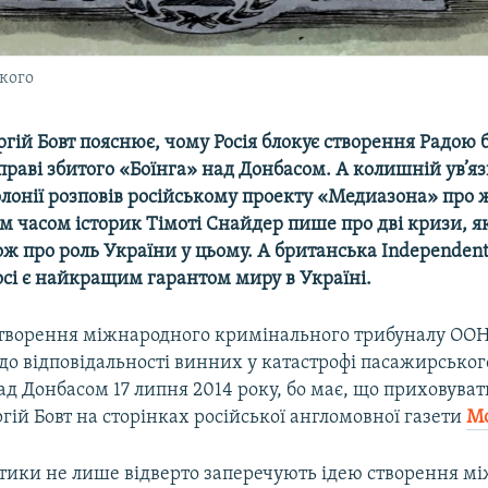
кого
ргій Бовт пояснює, чому Росія блокує створення Радою
праві збитого «Боїнга» над Донбасом. А колишній ув’я
олонії розповів російському проекту «Медиазона» про 
м часом історик Тімоті Снайдер пише про дві кризи, я
ож про роль України у цьому. А британська
Independen
осі є найкращим гарантом миру в Україні.
 створення міжнародного кримінального трибуналу ООН
о відповідальності винних у катастрофі пасажирського
ад Донбасом 17 липня 2014 року, бо має, що приховува
ргій Бовт на сторінках російської англомовної газети
Mo
літики не лише відверто заперечують ідею створення м