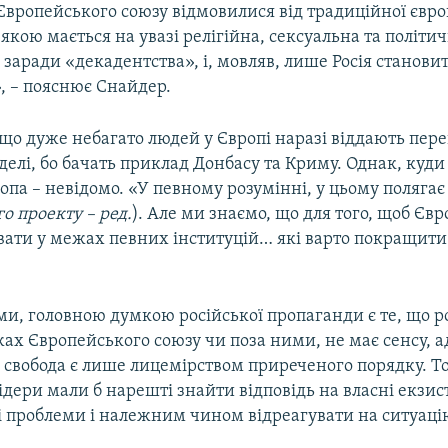
Європейського союзу відмовилися від традиційної євр
 якою мається на увазі релігійна, сексуальна та політи
 заради «декадентства», і, мовляв, лише Росія станови
, – пояснює Снайдер.
 що дуже небагато людей у Європі наразі віддають пер
делі, бо бачать приклад Донбасу та Криму. Однак, куди
опа – невідомо. «У певному розумінні, у цьому полягає
о проекту – ред.
). Але ми знаємо, що для того, щоб Євр
увати у межах певних інституцій… які варто покращити
ми, головною думкою російської пропаганди є те, що р
ах Європейського союзу чи поза ними, не має сенсу, 
а свобода є лише лицемірством приреченого порядку. Т
ідери мали б нарешті знайти відповідь на власні екзис
 проблеми і належним чином відреагувати на ситуацію