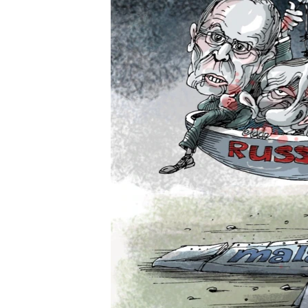
ВІДЕОУРОКИ «ELIFBE»
СВІДЧЕННЯ ОКУПАЦІЇ
УКРАЇНСЬКА ПРОБЛЕМА КРИМУ
ІНФОГРАФІКА