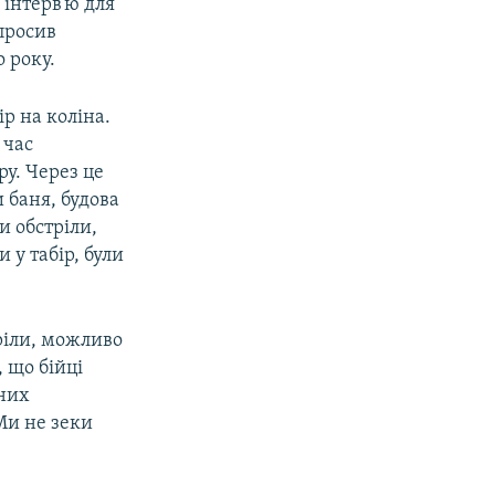
 інтерв’ю для
просив
о року.
ір на коліна.
 час
ру. Через це
и баня, будова
и обстріли,
 у табір, були
ріли, можливо
, що бійці
ених
Ми не зеки