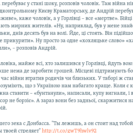
 перебуває у стані шоку, розповів чоловік. Там війна н
ідконтрольному Києву Краматорську, де Андрій перебув
 «живе», каже чоловік, а у Горлівці – все «мертве». Бійц
ають мирних жителів. «Ну, наприклад, був у мене зна
ьки, днів десять був на волі. Йде, ці стоять. Він підійшо
е прикурити». Ну просто за одне «хохляцьке слово» «х
ли», – розповів Андрій.
ловіка, майже всі, хто залишився у Горлівці, йдуть вою
акше нема де заробити грошей. Місцеві підтримують бо
д час війни втратив родичів чи близьких. У таборі ж ст
розуміють, що з Україною нам набагато краще. Коли є 
на ставити – «бунтанули», написали, купу вигнали, і 
сор не борзіє». А зараз вони без задньої, скаржитися н
ій.
го зека с Донбасса. "Ты лежишь, а он стоит над тобой,
ы твоей стреляет"
http://t.co/gwT9hwlv92