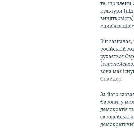
те, що члени 
культури (під
винятковість)
«цивілізацію»
Він зазначає,
російській мо
рухається Євр
(
європейськог
вона має існ
Снайдер.
За його слова
Європи, у меж
демократія т
європейські л
демократичні