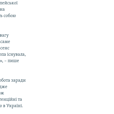
опейської
чна
ть собою
евагу
 саме
 сенс
опа існувала,
», – пише
обота заради
адже
ож
тенційні та
 в Україні.