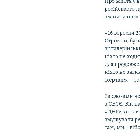
Про життя у в
російського 
змінити його 
«16 вересня 2
Стріляли, бул
артилерійськи
ніхто не ходи
для продовжен
ніхто не заги
жертви», – ро
За словами чо
з ОБСЄ. Він н
«ДНР» хотіли 
змушували ре
там, ми – вій