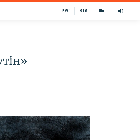
РУС
КТА
утін»