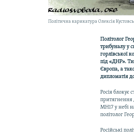
Політична карикатура Олексія Кустовсь
Політолог Гео
трибуналу у с
горлівської к
під «ДНР». Ти
Європа, а так
дипломатія д
Росія блокує
притягнення д
MH17 у небі н
політолог Гео
Російські по