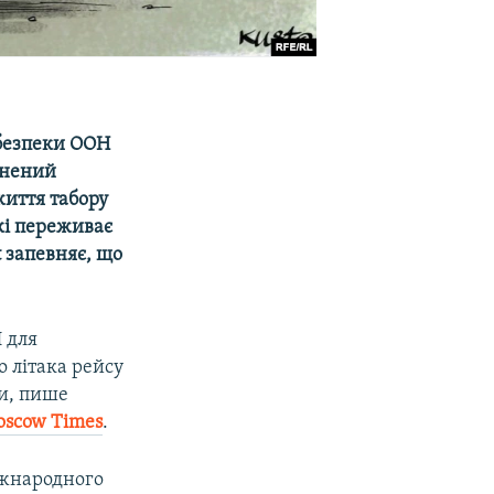
 безпеки ООН
знений
життя табору
кі переживає
t
запевняє, що
 для
 літака рейсу
ти, пише
scow Times
.
іжнародного