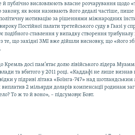
ле й публічно висловлюють власне розчарування щодо «
закону, як вони називають його дедалі частіше, пише
 політичну мотивацію за рішеннями міжнародних інсти
вироку Постійної палати третейського суду в Гаазі у сп
ує подібного ставлення у випадку створення трибуналу
з те, що західні ЗМІ вже дійшли висновку, що «його зб
.
що Кремль досі пам’ятає долю лівійського лідера Муамм
 влади та вбитого у 2011 році. «Каддафі не лише визнав
звідки у підриві літака «Боїнга-747» над шотландським
й виплатив 2 мільярди доларів компенсації родинам заг
ло? То ж то й воно», – підсумовує Бовт.