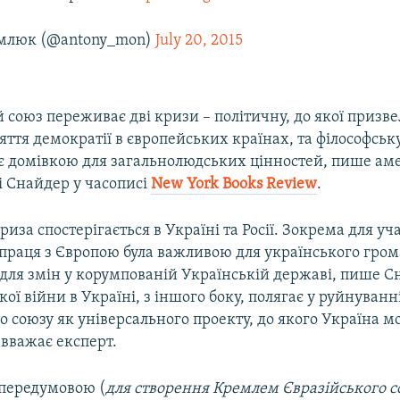
млюк (@antony_mon)
July 20, 2015
союз переживає дві кризи – політичну, до якої призвел
яття демократії в європейських країнах, та філософську
 є домівкою для загальнолюдських цінностей, пише а
і Снайдер у часописі
New York Books Review
.
риза спостерігається в Україні та Росії. Зокрема для уч
праця з Європою була важливою для українського гро
адля змін у корумпованій Українській державі, пише С
кої війни в Україні, з іншого боку, полягає у руйнуванн
 союзу як універсального проекту, до якого Україна мо
 вважає експерт.
передумовою (
для створення Кремлем Євразійського со