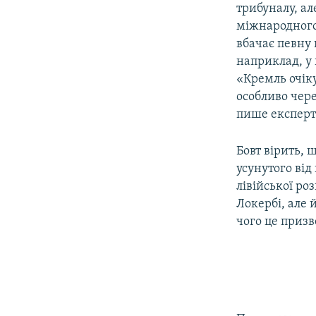
трибуналу, а
міжнародного 
вбачає певну
наприклад, у 
«Кремль очік
особливо чере
пише експерт
Бовт вірить, 
усунутого від
лівійської ро
Локербі, але 
чого це призве