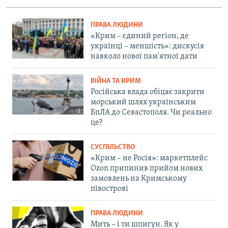
ПРАВА ЛЮДИНИ
«Крим – єдиний регіон, де
українці – меншість»: дискусія
навколо нової пам'ятної дати
ВІЙНА ТА КРИМ
Російська влада обіцяє закрити
морський шлях українським
БпЛА до Севастополя. Чи реально
це?
СУСПІЛЬСТВО
«Крим – не Росія»: маркетплейс
Ozon припинив прийом нових
замовлень на Кримському
півострові
ПРАВА ЛЮДИНИ
Мить – і ти шпигун. Як у