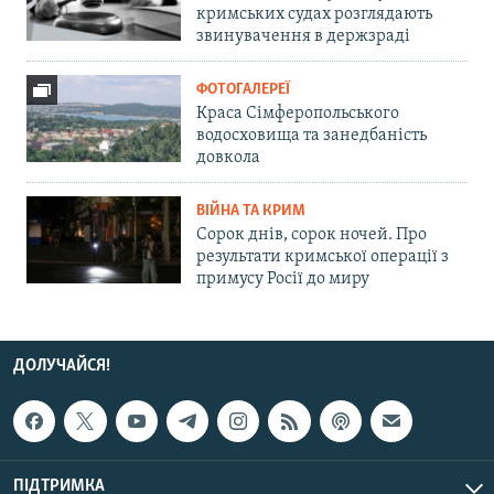
кримських судах розглядають
звинувачення в держзраді
ФОТОГАЛЕРЕЇ
Краса Сімферопольського
водосховища та занедбаність
довкола
ВІЙНА ТА КРИМ
Сорок днів, сорок ночей. Про
результати кримської операції з
примусу Росії до миру
ДОЛУЧАЙСЯ!
ПІДТРИМКА