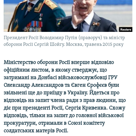
ВІДЕОУРОКИ «ELIFBE»
Русский
СВІДЧЕННЯ ОКУПАЦІЇ
Qırımtatar
УКРАЇНСЬКА ПРОБЛЕМА КРИМУ
ДОЛУЧАЙСЯ!
Президент Росії Володимир Путін (праворуч) та міністр
ІНФОГРАФІКА
оборони Росії Сергій Шойгу. Москва, травень 2015 року
Міністерство оборони Росії вперше відповіло
Усі сайти RFE/RL
офіційним листом, в якому стверджує, що
затримані на Донбасі військовослужбовці ГРУ
Олександр Александров та Євген Єрофєєв були
звільнені ще до приїзду в Україну. Йдеться про
відповідь на запит члена ради з прав людини, що
діє при президенті Росії, Сергія Кривенка. Схожу
відповідь, тільки на запит до головної військової
прокуратури, отримали в Союзі комітету
солдатських матерів Росії.