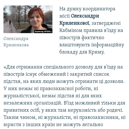
На думку координатора
місії
Олександри
Криленкової
, затверджені
Кабміном правила в'їзду на
півострів фактично
Олександра
влаштовують інформаційну
Криленкова
блокаду для Криму.
«Для отримання спеціального дозволу для в'їзду на
півострів існує обмежений і закритий список
підстав, на яких люди можуть отримати ці дозволи.
У них немає ні правозахисної роботи, ні
журналістської, немає підстав ні для яких
незалежних організацій. В'їзд можливий тільки для
приватних осіб, у яких там нерухомість або родичі.
Таким чином, ні журналісти, ні правозахисники, ні
юристи з інших країн не можуть легально