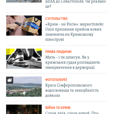
БпЛА до Севастополя. Чи реально
це?
СУСПІЛЬСТВО
«Крим – не Росія»: маркетплейс
Ozon припинив прийом нових
замовлень на Кримському
півострові
ПРАВА ЛЮДИНИ
Мить – і ти шпигун. Як у
кримських судах розглядають
звинувачення в держзраді
ФОТОГАЛЕРЕЇ
Краса Сімферопольського
водосховища та занедбаність
довкола
ВІЙНА ТА КРИМ
Сорок днів, сорок ночей. Про