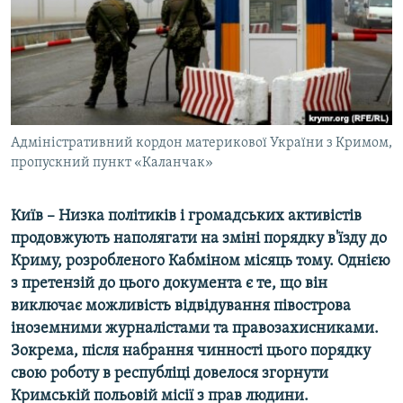
ВІДЕОУРОКИ «ELIFBE»
Русский
СВІДЧЕННЯ ОКУПАЦІЇ
Qırımtatar
УКРАЇНСЬКА ПРОБЛЕМА КРИМУ
ДОЛУЧАЙСЯ!
ІНФОГРАФІКА
Адміністративний кордон материкової України з Кримом,
пропускний пункт «Каланчак»
Усі сайти RFE/RL
Київ – Низка політиків і громадських активістів
продовжують наполягати на зміні порядку в'їзду до
Криму, розробленого Кабміном місяць тому. Однією
з претензій до цього документа є те, що він
виключає можливість відвідування півострова
іноземними журналістами та правозахисниками.
Зокрема, після набрання чинності цього порядку
свою роботу в республіці довелося згорнути
Кримській польовій місії з прав людини.