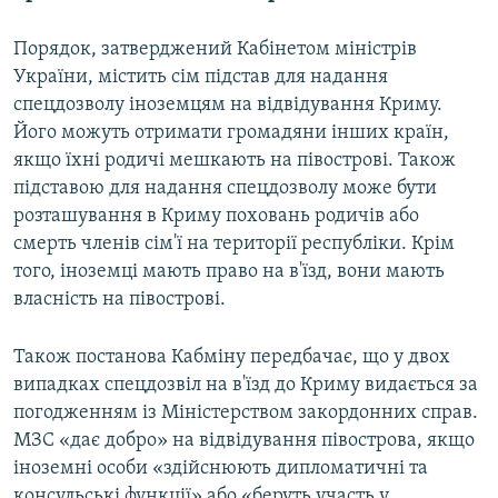
Порядок, затверджений Кабінетом міністрів
України, містить сім підстав для надання
спецдозволу іноземцям на відвідування Криму.
Його можуть отримати громадяни інших країн,
якщо їхні родичі мешкають на півострові. Також
підставою для надання спецдозволу може бути
розташування в Криму поховань родичів або
смерть членів сім'ї на території республіки. Крім
того, іноземці мають право на в'їзд, вони мають
власність на півострові.
Також постанова Кабміну передбачає, що у двох
випадках спецдозвіл на в'їзд до Криму видається за
погодженням із Міністерством закордонних справ.
МЗС «дає добро» на відвідування півострова, якщо
іноземні особи «здійснюють дипломатичні та
консульські функції» або «беруть участь у