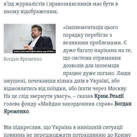
в'їзд журналістів і правозахисників має бути в
ньому відображеним.
«Імплементація цього
порядку перебігає з
великими проблемами. Є
дуже багато нарікань на те,
що система отримання
Богдан Яременко
дозволів для іноземців
працює дуже погано. Люди
змушені, почекавши кілька днів в Україні, або
відмовлятись від поїздки, або їхати через Москву.
На це слід звернути увагу», – сказав
Крим.Реалії
голова фонду «Майдан закордонних справ»
Богдан
Яременко
.
Він підкреслив, що Україна в нинішній ситуації
повинна не перешкоджати потраплянню до Криму