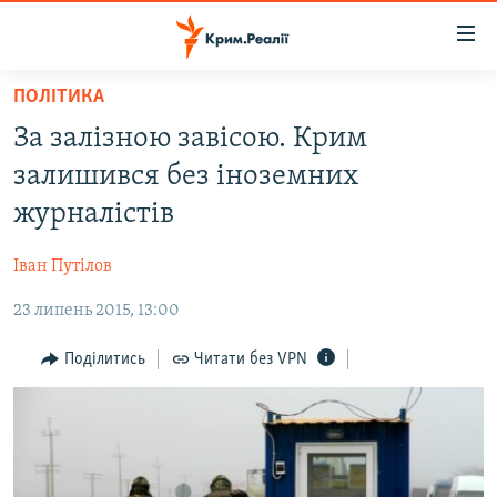
Доступність
посилання
Перейти
ПОЛІТИКА
до
НОВИНИ
За залізною завісою. Крим
основного
ВОДА.КРИМ
матеріалу
залишився без іноземних
ВІДЕО ТА ФОТО
Перейти
журналістів
до
ПОЛІТИКА
основної
Іван Путілов
БЛОГИ
навігації
Перейти
23 липень 2015, 13:00
ПОГЛЯД
до
ІНТЕРВ'Ю
Поділитись
Читати без VPN
пошуку
ВСЕ ЗА ДЕНЬ
СПЕЦПРОЕКТИ
ЯК ОБІЙТИ БЛОКУВАННЯ
ДЕПОРТАЦІЯ