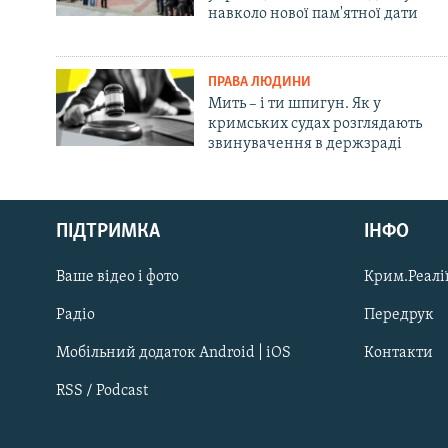
навколо нової пам'ятної дати
ПРАВА ЛЮДИНИ
Мить – і ти шпигун. Як у
кримських судах розглядають
звинувачення в держзраді
Русский
ПІДТРИМКА
ІНФО
Qırımtatar
Ваше відео і фото
Крим.Реалії
ДОЛУЧАЙСЯ!
Радіо
Передрук
Мобільний додаток Android | iOS
Контакти
RSS / Podcast
Усі сайти RFE/RL