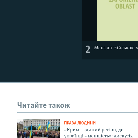
2
Мапа англійською 
Читайте також
ПРАВА ЛЮДИНИ
«Крим – єдиний регіон, де
українці – меншість»: дискусія