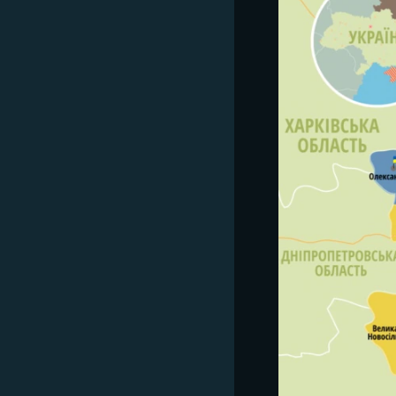
ВІДЕОУРОКИ «ELIFBE»
СВІДЧЕННЯ ОКУПАЦІЇ
УКРАЇНСЬКА ПРОБЛЕМА КРИМУ
ІНФОГРАФІКА