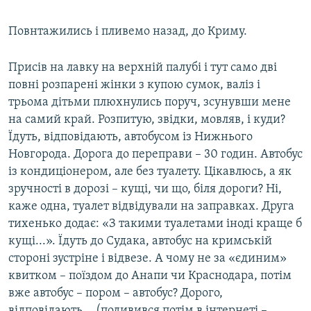
Повнтажились і пливемо назад, до Криму.
Присів на лавку на верхній палубі і тут само дві
повні розпарені жінки з купою сумок, валіз і
трьома дітьми плюхнулись поруч, зсунувши мене
на самий край. Розпитую, звідки, мовляв, і куди?
Їдуть, відповідають, автобусом із Нижнього
Новгорода. Дорога до переправи – 30 годин. Автобус
із кондиціонером, але без туалету. Цікавлюсь, а як
зручності в дорозі – кущі, чи що, біля дороги? Ні,
каже одна, туалет відвідували на заправках. Друга
тихенько додає: «З такими туалетами іноді краще б
кущі...». Їдуть до Судака, автобус на кримській
стороні зустріне і відвезе. А чому не за «єдиним»
квитком – поїздом до Анапи чи Краснодара, потім
вже автобус – пором – автобус? Дорого,
відповідають... (подивився потім в інтернеті –