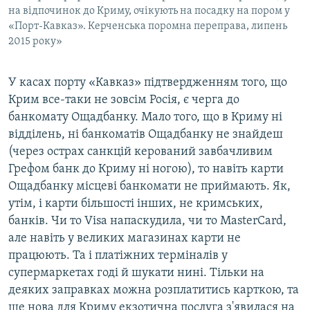
на відпочинок до Криму, очікують на посадку на пором у
«Порт-Кавказ». Керченська поромна переправа, липень
2015 року»
У касах порту «Кавказ» підтвердженням того, що
Крим все-таки не зовсім Росія, є черга до
банкомату Ощадбанку. Мало того, що в Криму ні
відділень, ні банкоматів Ощадбанку не знайдеш
(через острах санкцій керований завбачливим
Грефом банк до Криму ні ногою), то навіть карти
Ощадбанку місцеві банкомати не приймають. Як,
утім, і карти більшості інших, не кримських,
банків. Чи то Visa напаскудила, чи то MasterCard,
але навіть у великих магазинах карти не
працюють. Та і платіжних терміналів у
супермаркетах годі й шукати нині. Тільки на
деяких заправках можна розплатитись карткою, та
ще нова для Криму екзотична послуга з'явилася на