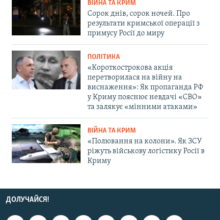
ВІЙНА ТА КРИМ
Сорок днів, сорок ночей. Про
результати кримської операції з
примусу Росії до миру
ПОЛІТИКА
«Короткострокова акція
перетворилася на війну на
виснаження»: Як пропаганда РФ
у Криму пояснює невдачі «СВО»
та залякує «мінними атаками»
ВІЙНА ТА КРИМ
«Полювання на колони». Як ЗСУ
ріжуть військову логістику Росії в
Криму
ДОЛУЧАЙСЯ!