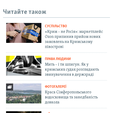
Читайте також
СУСПІЛЬСТВО
«Крим – не Росія»: маркетплейс
Ozon припинив прийом нових
замовлень на Кримському
півострові
ПРАВА ЛЮДИНИ
Мить – і ти шпигун. Як у
кримських судах розглядають
звинувачення в держзраді
ФОТОГАЛЕРЕЇ
Краса Сімферопольського
водосховища та занедбаність
довкола