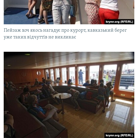
Пейзаж хоч якось нагадує про курорт, кавказький берег
уже таких відчуттів не викликає