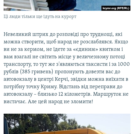
Ці люди тільки ще їдуть на курорт
Невеликий штрих до розповіді про труднощі, які
можна створити, щоб народ не розслаблявся. Якщо
ви не за кермом, не їдете за «єдиним» квитком і
вам взагалі не світить місце у величезному потоці
транспорту, то тут же з'являються таксисти і за 1000
рублів (385 гривень) пропонують довезти вас до
автовокзалу в центрі Керчі, звідки можна виїхати в
потрібну точку Криму. Відстань від переправи до
автовокзалу – близько 12 кілометрів. Маршруток не
вистачає. Але цей народ не зломити!