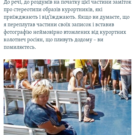
До речі, до роздумів на початку цієї частини заміток
про стереотипи образів курортників, які
приїжджають і від'їжджають. Якщо ви думаєте, що
я переплутав частини своїх записок і вставив
фотографію неймовірно втомлених від курортних
колотнеч росіян, що пливуть додому – ви
помиляєтесь.