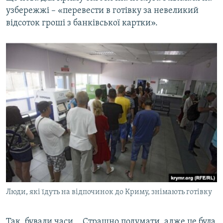
узбережжі – «перевести в готівку за невеликий
відсоток гроші з банківської картки».
Люди, які їдуть на відпочинок до Криму, знімають готівку
Так, бували часи... Страшно подумати, адже це була