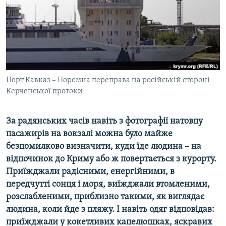
ВІДЕОУРОКИ «ELIFBE»
Русский
СВІДЧЕННЯ ОКУПАЦІЇ
Qırımtatar
УКРАЇНСЬКА ПРОБЛЕМА КРИМУ
ДОЛУЧАЙСЯ!
ІНФОГРАФІКА
Порт Кавказ – Поромна переправа на російській стороні
Керченської протоки
Усі сайти RFE/RL
За радянських часів навіть з фотографії натовпу
пасажирів на вокзалі можна було майже
безпомилково визначити, куди їде людина – на
відпочинок до Криму або ж повертається з курорту.
Приїжджали радісними, енергійними, в
передчутті сонця і моря, виїжджали втомленими,
розслабленими, приблизно такими, як виглядає
людина, коли йде з пляжу. І навіть одяг відповідав:
приїжджали у кокетливих капелюшках, яскравих