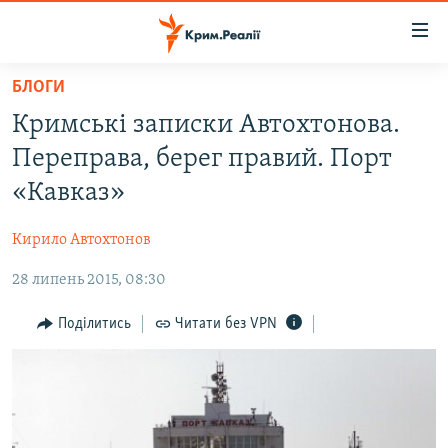
Доступність
посилання
Перейти
БЛОГИ
до
НОВИНИ
Кримські записки Автохтонова.
основного
ВОДА.КРИМ
матеріалу
Переправа, берег правий. Порт
ВІДЕО ТА ФОТО
Перейти
«Кавказ»
до
ПОЛІТИКА
основної
Кирило Автохтонов
БЛОГИ
навігації
Перейти
28 липень 2015, 08:30
ПОГЛЯД
до
ІНТЕРВ'Ю
Поділитись
Читати без VPN
пошуку
ВСЕ ЗА ДЕНЬ
СПЕЦПРОЕКТИ
ЯК ОБІЙТИ БЛОКУВАННЯ
ДЕПОРТАЦІЯ