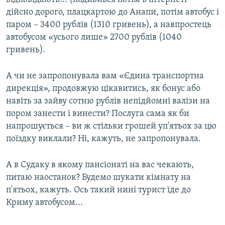
дійсно дорого, плацкартою до Анапи, потім автобус і
паром – 3400 рублів (1310 гривень), а навпростець
автобусом «усього лише» 2700 рублів (1040
гривень).
А чи не запропонувала вам «Єдина транспортна
дирекція», продовжую цікавитись, як бонус або
навіть за зайву сотню рублів непідйомні валізи на
пором занести і винести? Послуга сама як би
напрошується – ви ж стільки грошей уп'ятьох за цю
поїздку виклали? Ні, кажуть, не запропонувала.
А в Судаку в якому пансіонаті на вас чекають,
питаю наостанок? Будемо шукати кімнату на
п'ятьох, кажуть. Ось такий нині турист їде до
Криму автобусом...