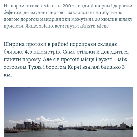
На поромі є салон місць на 200 з кондиціонером і дорогим
буфетом, де змучені чергою і заклопотані майбутньою
довгою дорогою мандрівники можуть на 20 хвилин шляху
присісти. Якщо, звісно, встигнуть зайняти місце
Ширина протоки в районі переправи складає
близько 4,5 кілометрів. Саме стільки й доводиться
пливти порому. Але є в протоці місця і вужчі – між
островом Тузла і берегом Керчі взагалі близько 3
км.