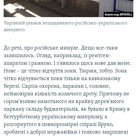
Чарівний уламок нещодавнього російсько-українського
минулого
До речі, про російське минуле. Дещо все-таки
залишилось. Огляд, наприклад, із рентген-
апаратом і рамкою. І з'явилось щось нове для мене.
Нове – це чітке відчуття зони. Тюрми, тобто. Зона
чітко відчувається поки тільки на кавказькому
березі. Скрізь охорона, паркани і, головне,
неймовірна кількість колючого дроту. Причому не
сором'язливо намотаного на крайку дерев'яного
паркану складу будматеріалів, як бувало в Криму в
безтурботному українському минулому, а
розгорнутого в повнорозмірні спіралі Бруно,
зроблені з доброї нержавійки і толково закріплені