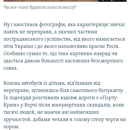
Чи все-таки будують замість мосту?
Ну і наостанок фотографія, яка характеризує звичаї
навіть не переправи, а значної частини
пострадянського суспільства, від якого намагається
піти Україна і до якого наполегливо прагне Росія.
Особливо сумно те, що така картинка навряд чи
здасться дикою більшості населення безсмертного
совка.
Колона автобусів із дітьми, від'їхавши від
переправи, зупинилась біля самотнього біотуалету.
Їх подекуди розставили вздовж дороги з «Порту-
Крим» у Керчі після минулорічних скандалів, коли
тисячі людей, не маючи ані найменших
зручностей, добами чекали в голому степу черги на
пором.