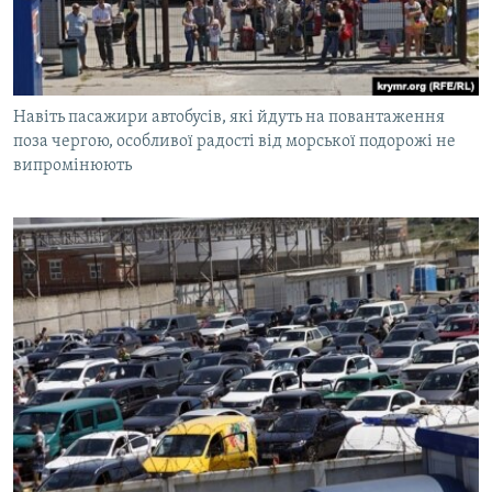
Навіть пасажири автобусів, які йдуть на повантаження
поза чергою, особливої радості від морської подорожі не
випромінюють