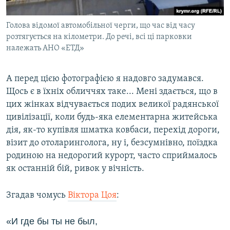
Голова відомої автомобільної черги, що час від часу
розтягується на кілометри. До речі, всі ці парковки
належать АНО «ЕТД»
А перед цією фотографією я надовго задумався.
Щось є в їхніх обличчях таке... Мені здається, що в
цих жінках відчувається подих великої радянської
цивілізації, коли будь-яка елементарна житейська
дія, як-то купівля шматка ковбаси, перехід дороги,
візит до отоларинголога, ну і, безсумнівно, поїздка
родиною на недорогий курорт, часто сприймалось
як останній бій, ривок у вічність.
Згадав чомусь
Віктора Цоя
:
«И где бы ты не был,