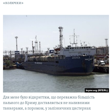
«колючки»
Для мене було відкриттям, що переважна більшість
пального до Криму доставляється не наливними
танкерами, а поромом, у залізничних цистернах