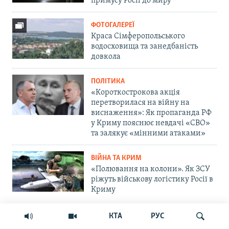
примусу Росії до миру
ФОТОГАЛЕРЕЇ
Краса Сімферопольського
водосховища та занедбаність
довкола
ПОЛІТИКА
«Короткострокова акція
перетворилася на війну на
виснаження»: Як пропаганда РФ
у Криму пояснює невдачі «СВО»
та залякує «мінними атаками»
ВІЙНА ТА КРИМ
«Полювання на колони». Як ЗСУ
ріжуть військову логістику Росії в
Криму
КТА
РУС