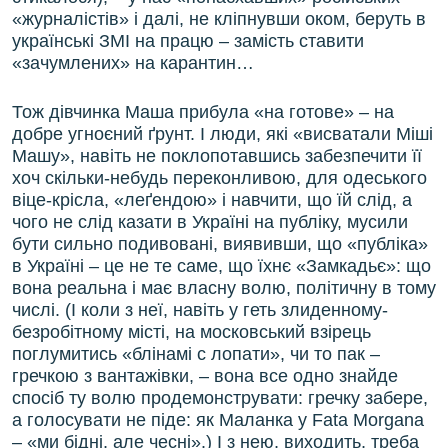
«журналістів» і далі, не кліпнувши оком, беруть в
українські ЗМІ на працю – замість ставити
«зачумлених» на карантин…
Тож дівчинка Маша прибула «на готове» – на
добре угноєний ґрунт. І люди, які «висватали Міші
Машу», навіть не поклопотавшись забезпечити її
хоч скільки-небудь переконливою, для одеського
віце-крісла, «леґендою» і навчити, що їй слід, а
чого не слід казати в Україні на публіку, мусили
бути сильно подивовані, виявивши, що «публіка»
в Україні – це не те саме, що їхнє «Замкадьє»: що
вона реальна і має власну волю, політичну в тому
числі. (І коли з неї, навіть у геть злиденному-
безробітному місті, на московський взірець
поглумитись «блінамі с лопати», чи то пак –
гречкою з вантажівки, – вона все одно знайде
спосіб ту волю продемонструвати: гречку забере,
а голосувати не піде: як Маланка у Fata Morgana
– «ми бідні, але чесні».) І з нею, виходить, треба