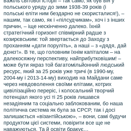
важіль світової історії – так само, як був він у
польського уряду до зими 1938-39 років (і
польські еліти ним бездарно не скористалися!), –
нашим, так само, як і «пілсудчикам», хоч і з інших
причин, – іще нескінченно далеко. Їхній
стратегічний горизонт співмірний радше з
козирєвським: той звертається до Заходу з
проханням «дати поруліть», а наші – з «дядя, дай
дєнєг!». В те, що головним їхнім капіталом – на
далекосяжну перспективу, найприбутковішим! –
може бути якраз той багатомільйонний людський
ресурс, який за 25 років уже тричі (в 1990-му,
2004-му і 2013-14-му) виходив на Майдани саме
через невдоволення своїми елітами, котрих
цивілізаційно переріс, і колосальний творчий
потенціал якого усі ті 25 років лишався
незадіяним та соціально заблокованим, бо наша
політична система як була за СРСР, так і досі
залишається «візантійською», – вони, самі будучи
продуктом цієї системи, повірити все ще не
наважуються. Та й освіти бракує…