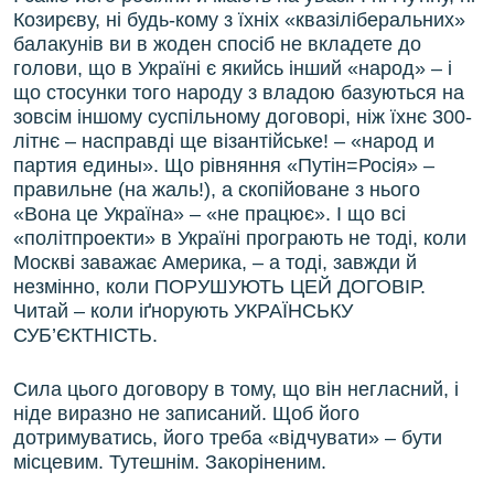
Козирєву, ні будь-кому з їхніх «квазіліберальних»
балакунів ви в жоден спосіб не вкладете до
голови, що в Україні є якийсь інший «народ» – і
що стосунки того народу з владою базуються на
зовсім іншому суспільному договорі, ніж їхнє 300-
літнє – насправді ще візантійське! – «народ и
партия едины». Що рівняння «Путін=Росія» –
правильне (на жаль!), а скопійоване з нього
«Вона це Україна» – «не працює». І що всі
«політпроекти» в Україні програють не тоді, коли
Москві заважає Америка, – а тоді, завжди й
незмінно, коли ПОРУШУЮТЬ ЦЕЙ ДОГОВІР.
Читай – коли іґнорують УКРАЇНСЬКУ
СУБ’ЄКТНІСТЬ.
Сила цього договору в тому, що він негласний, і
ніде виразно не записаний. Щоб його
дотримуватись, його треба «відчувати» – бути
місцевим. Тутешнім. Закоріненим.