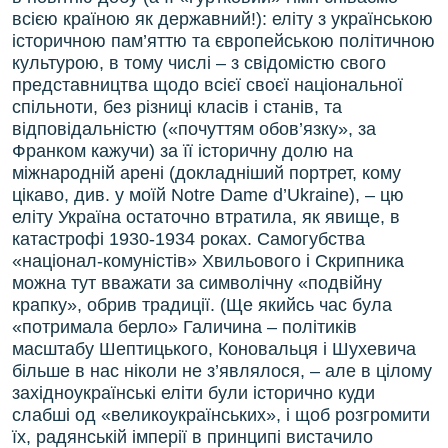
всією країною як державний!): еліту з українською
історичною пам’яттю та європейською політичною
культурою, в тому числі – з свідомістю свого
представництва щодо всієї своєї національної
спільноти, без різниці класів і станів, та
відповідальністю («почуттям обов’язку», за
Франком кажучи) за її історичну долю на
міжнародній арені (докладніший портрет, кому
цікаво, див. у моїй Notre Dame d’Ukraine), – цю
еліту Україна остаточно втратила, як явище, в
катастрофі 1930-1934 роках. Самогубства
«націонал-комуністів» Хвильового і Скрипника
можна тут вважати за символічну «подвійну
крапку», обрив традиції. (Ще якийсь час була
«потримала берло» Галичина – політиків
масштабу Шептицького, Коновальця і Шухевича
більше в нас ніколи не з’являлося, – але в цілому
західноукраїнські еліти були історично куди
слабші од «великоукраїнських», і щоб розгромити
їх, радянській імперії в принципі вистачило