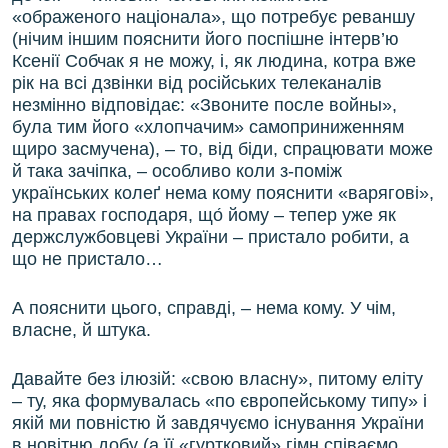
«ображеного націонала», що потребує реваншу
(нічим іншим пояснити його поспішне інтерв’ю
Ксенії Собчак я не можу, і, як людина, котра вже
рік на всі дзвінки від російських телеканалів
незмінно відповідає: «Звоните после войны»,
була тим його «хлопчачим» самоприниженням
щиро засмучена), – то, від біди, спрацювати може
й така зачіпка, – особливо коли з-поміж
українських колеґ нема кому пояснити «варягові»,
на правах господаря, що́ йому – тепер уже як
держслужбовцеві України – пристало робити, а
що не пристало…
А пояснити цього, справді, – нема кому. У чім,
власне, й штука.
Давайте без ілюзій: «свою власну», питому еліту
– ту, яка формувалась «по європейському типу» і
якій ми повністю й завдячуємо існування України
в новітню добу (а її «гуртковий» гімн співаємо