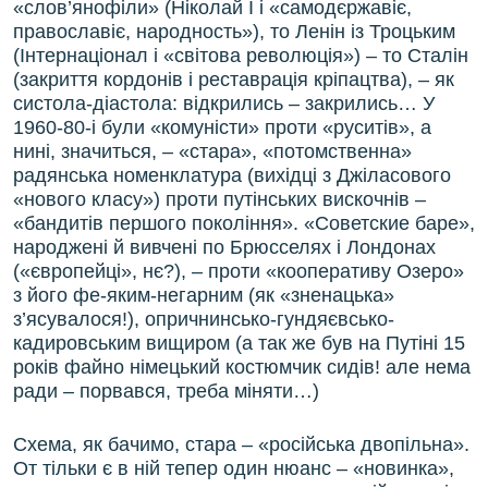
«слов’янофіли» (Ніколай І і «самодєржавіє,
православіє, народность»), то Ленін із Троцьким
(Інтернаціонал і «світова революція») – то Сталін
(закриття кордонів і реставрація кріпацтва), – як
систола-діастола: відкрились – закрились… У
1960-80-і були «комуністи» проти «руситів», а
нині, значиться, – «стара», «потомственна»
радянська номенклатура (вихідці з Джіласового
«нового класу») проти путінських вискочнів –
«бандитів першого покоління». «Советские баре»,
народжені й вивчені по Брюсселях і Лондонах
(«європейці», нє?), – проти «кооперативу Озеро»
з його фе-яким-негарним (як «зненацька»
з’ясувалося!), опричнинсько-гундяєвсько-
кадировським вищиром (а так же був на Путіні 15
років файно німецький костюмчик сидів! але нема
ради – порвався, треба міняти…)
Схема, як бачимо, стара – «російська двопільна».
От тільки є в ній тепер один нюанс – «новинка»,