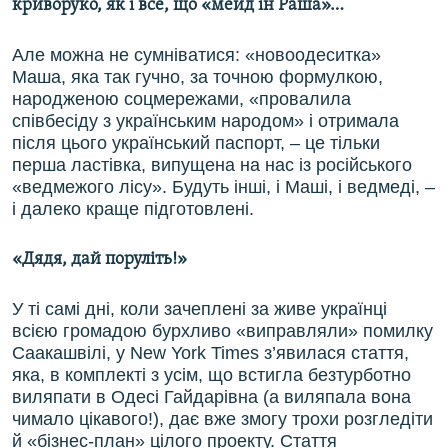
криворуко, як і все, що «мейд ін Раша»…
Але можна не сумніватися: «новоодеситка»
Маша, яка так гучно, за точною формулкою,
народженою соцмережами, «провалила
співбесіду з українським народом» і отримала
після цього український паспорт, – це тільки
перша ластівка, випущена на нас із російського
«ведмежого лісу». Будуть інші, і Маші, і ведмеді, –
і далеко краще підготовлені.
«Дядя, дай поруліть!»
У ті самі дні, коли зачеплені за живе українці
всією громадою бурхливо «виправляли» помилку
Саакашвілі, у New York Times з’явилася стаття,
яка, в комплекті з усім, що встигла безтурботно
виляпати в Одесі Гайдарівна (а виляпала вона
чимало цікавого!), дає вже змогу трохи розгледіти
й «бізнес-план» цілого проекту. Стаття