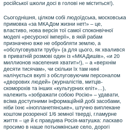
російської школи досі в голові не міститься!).
Сьогоднішня, цілком собі людоїдська, московська
примовка «за МКАДом жизни нет!» – це,
властиво, нова версія тої самої споконвічної
моделі «ресурсної імперії», в якій рабам
призначено вже не обробляти землю, а
«обслуговувати трубу» (а для цього, як хвалився
в приватній розмові один із «МКАДишів», «и 20
миллионов населения хватит»!), – а «верхнім
десяти тисячам», чи скільки їх там нині
налічується вкупі з обслуговуючим персоналом
«дворових людей» (журналістів, митців-
скоморохів та інших «культурних еліт»…),
належить «зображати собою Росію» – удавати,
всіма доступними інформаційній добі засобами,
ніби їхнє «інопланетянське», штучно виплекане
коштом розореної 1/6 земної тверді, гламурне
життя – це й є правдива Росія-матушка: ласкаво
просимо в наше потьомкінське село, дорогі