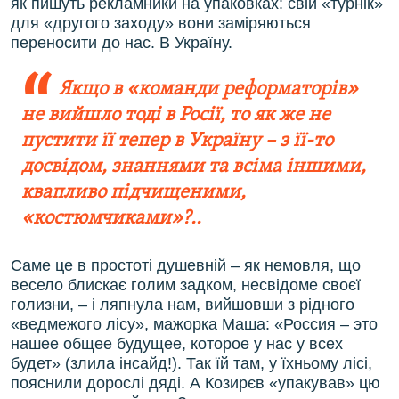
як пишуть рекламники на упаковках: свій «турнік»
для «другого заходу» вони заміряються
переносити до нас. В Україну.
Якщо в «команди реформаторів»
не вийшло тоді в Росії, то як же не
пустити її тепер в Україну – з її-то
досвідом, знаннями та всіма іншими,
квапливо підчищеними,
«костюмчиками»?..
Саме це в простоті душевній – як немовля, що
весело блискає голим задком, несвідоме своєї
голизни, – і ляпнула нам, вийшовши з рідного
«ведмежого лісу», мажорка Маша: «Россия – это
нашее общее будущее, которое у нас у всех
будет» (злила інсайд!). Так їй там, у їхньому лісі,
пояснили дорослі дяді. А Козирєв «упакував» цю