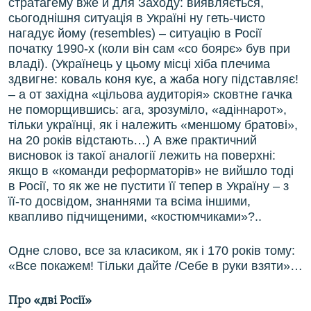
стратагему вже й для Заходу: виявляється,
сьогоднішня ситуація в Україні ну геть-чисто
нагадує йому (resembles) – ситуацію в Росії
початку 1990-х (коли він сам «со боярє» був при
владі). (Українець у цьому місці хіба плечима
здвигне: коваль коня кує, а жаба ногу підставляє!
– а от західна «цільова аудиторія» сковтне гачка
не поморщившись: ага, зрозуміло, «адіннарот»,
тільки українці, як і належить «меншому братові»,
на 20 років відстають…) А вже практичний
висновок із такої аналогії лежить на поверхні:
якщо в «команди реформаторів» не вийшло тоді
в Росії, то як же не пустити її тепер в Україну – з
її-то досвідом, знаннями та всіма іншими,
квапливо підчищеними, «костюмчиками»?..
Одне слово, все за класиком, як і 170 років тому:
«Все покажем! Тільки дайте /Себе в руки взяти»…
Про «дві Росії»