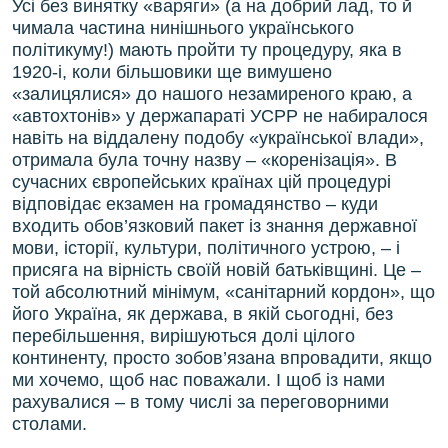
Усі без винятку «варяги» (а на добрий лад, то й
чимала частина нинішнього українського
політикуму!) мають пройти ту процедуру, яка в
1920-і, коли більшовики ще вимушено
«залицялися» до нашого незамиреного краю, а
«автохтонів» у держапараті УСРР не набиралося
навіть на віддалену подобу «української влади»,
отримала була точну назву – «коренізація». В
сучасних європейських країнах цій процедурі
відповідає екзамен на громадянство – куди
входить обов’язковий пакет із знання державної
мови, історії, культури, політичного устрою, – і
присяга на вірність своїй новій батьківщині. Це –
той абсолютний мінімум, «санітарний кордон», що
його Україна, як держава, в якій сьогодні, без
перебільшення, вирішуються долі цілого
континенту, просто зобов’язана впровадити, якщо
ми хочемо, щоб нас поважали. І щоб із нами
рахувалися – в тому числі за переговорними
столами.