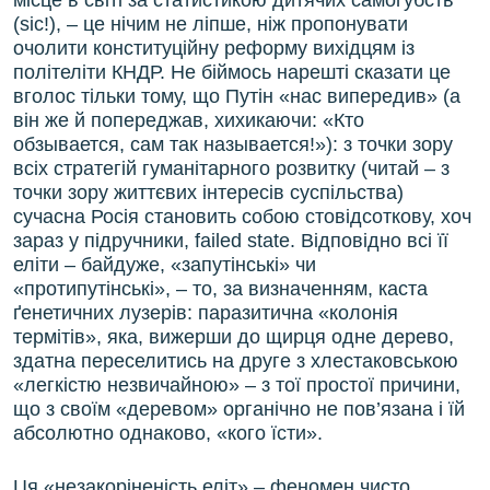
місце в світі за статистикою дитячих самогубств
(sic!), – це нічим не ліпше, ніж пропонувати
очолити конституційну реформу вихідцям із
політеліти КНДР. Не біймось нарешті сказати це
вголос тільки тому, що Путін «нас випередив» (а
він же й попереджав, хихикаючи: «Кто
обзывается, сам так называется!»): з точки зору
всіх стратегій гуманітарного розвитку (читай – з
точки зору життєвих інтересів суспільства)
сучасна Росія становить собою стовідсоткову, хоч
зараз у підручники, failed state. Відповідно всі її
еліти – байдуже, «запутінські» чи
«протипутінські», – то, за визначенням, каста
ґенетичних лузерів: паразитична «колонія
термітів», яка, вижерши до щирця одне дерево,
здатна переселитись на друге з хлестаковською
«легкістю незвичайною» – з тої простої причини,
що з своїм «деревом» органічно не пов’язана і їй
абсолютно однаково, «кого їсти».
Ця «незакоріненість еліт» – феномен чисто