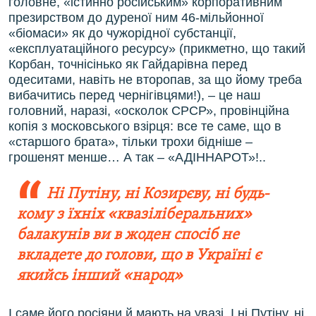
головне, «істинно російським» корпоративним
презирством до дуреної ним 46-мільйонної
«біомаси» як до чужорідної субстанції,
«експлуатаційного ресурсу» (прикметно, що такий
Корбан, точнісінько як Гайдарівна перед
одеситами, навіть не второпав, за що йому треба
вибачитись перед чернігівцями!), – це наш
головний, наразі, «осколок СРСР», провінційна
копія з московського взірця: все те саме, що в
«старшого брата», тільки трохи бідніше –
грошенят менше… А так – «АДІННАРОТ»!..
Ні Путіну, ні Козирєву, ні будь-
кому з їхніх «квазіліберальних»
балакунів ви в жоден спосіб не
вкладете до голови, що в Україні є
якийсь інший «народ»
І саме його росіяни й мають на увазі. І ні Путіну, ні