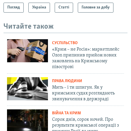
Погляд
Україна
Статті
Головне за добу
Читайте також
СУСПІЛЬСТВО
«Крим – не Росія»: маркетплейс
Ozon припинив прийом нових
замовлень на Кримському
півострові
ПРАВА ЛЮДИНИ
Мить – і ти шпигун. Як у
кримських судах розглядають
звинувачення в держзраді
ВІЙНА ТА КРИМ
Сорок днів, сорок ночей. Про
результати кримської операції з