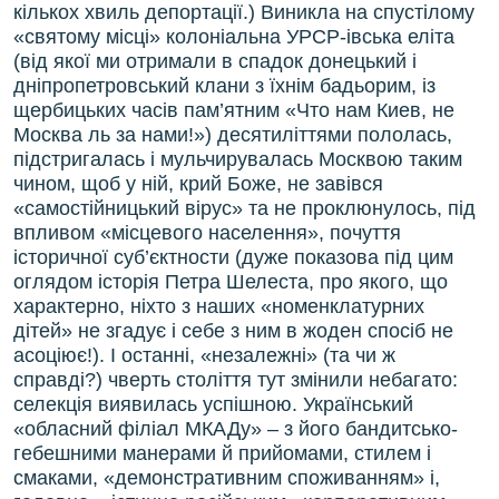
кількох хвиль депортації.) Виникла на спустілому
«святому місці» колоніальна УРСР-івська еліта
(від якої ми отримали в спадок донецький і
дніпропетровський клани з їхнім бадьорим, із
щербицьких часів пам’ятним «Что нам Киев, не
Москва ль за нами!») десятиліттями пололась,
підстригалась і мульчирувалась Москвою таким
чином, щоб у ній, крий Боже, не завівся
«самостійницький вірус» та не проклюнулось, під
впливом «місцевого населення», почуття
історичної суб’єктности (дуже показова під цим
оглядом історія Петра Шелеста, про якого, що
характерно, ніхто з наших «номенклатурних
дітей» не згадує і себе з ним в жоден спосіб не
асоціює!). І останні, «незалежні» (та чи ж
справді?) чверть століття тут змінили небагато:
селекція виявилась успішною. Український
«обласний філіал МКАДу» – з його бандитсько-
гебешними манерами й прийомами, стилем і
смаками, «демонстративним споживанням» і,