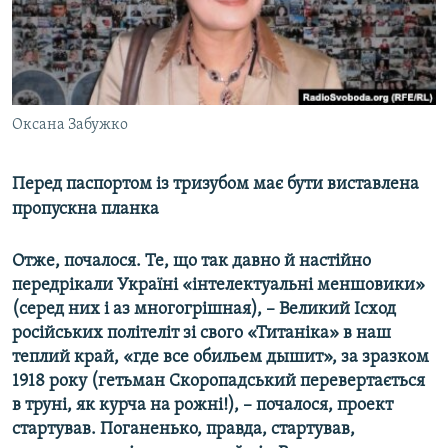
ВІДЕОУРОКИ «ELIFBE»
Русский
СВІДЧЕННЯ ОКУПАЦІЇ
Qırımtatar
УКРАЇНСЬКА ПРОБЛЕМА КРИМУ
ДОЛУЧАЙСЯ!
Оксана Забужко
ІНФОГРАФІКА
Перед паспортом із тризубом має бути виставлена
пропускна планка
Усі сайти RFE/RL
Отже, почалося. Те, що так давно й настійно
передрікали Україні «інтелектуальні меншовики»
(серед них і аз многогрішная), – Великий Ісход
російських політеліт зі свого «Титаніка» в наш
теплий край, «где все обильем дышит», за зразком
1918 року (гетьман Скоропадський перевертається
в труні, як курча на рожні!), – почалося, проект
стартував. Поганенько, правда, стартував,