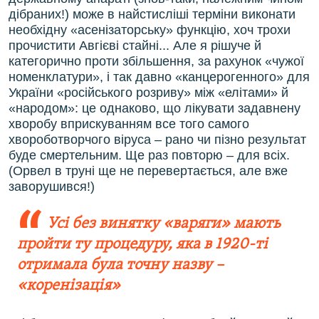
дібраних!) може в найстисліші терміни виконати
необхідну «асенізаторську» функцію, хоч трохи
прочистити Авгієві стайні... Але я рішуче й
категорично проти збільшення, за рахунок «чужої
номенклатури», і так давно «канцерогенного» для
України «російського розриву» між «елітами» й
«народом»: це однаково, що лікувати задавнену
хворобу вприскуванням все того самого
хвороботворчого віруса – рано чи пізно результат
буде смертельним. Ще раз повторю – для всіх.
(Орвел в труні ще не перевертається, але вже
заворушився!)
Усі без винятку «варяги» мають
пройти ту процедуру, яка в 1920-ті
отримала була точну назву –
«коренізація»