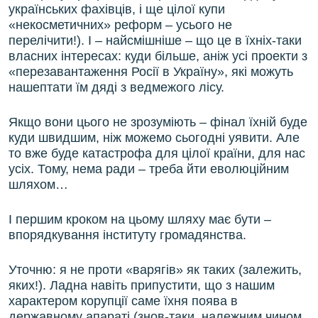
українських фахівців, і ще цілої купи
«некосметичних» реформ – усього не
перелічити!). І – найсмішніше – що це в їхніх-таки
власних інтересах: куди більше, аніж усі проекти з
«перезавантаження Росії в Україну», які можуть
нашептати їм дяді з ведмежого лісу.
Якщо вони цього не зрозуміють – фінал їхній буде
куди швидшим, ніж можемо сьогодні уявити. Але
то вже буде катастрофа для цілої країни, для нас
усіх. Тому, нема ради – треба йти еволюційним
шляхом…
І першим кроком на цьому шляху має бути –
впорядкування інституту громадянства.
Уточню: я не проти «варягів» як таких (залежить,
яких!). Ладна навіть припустити, що з нашим
характером корупції саме їхня поява в
державному апараті (знов-таки, належним чином