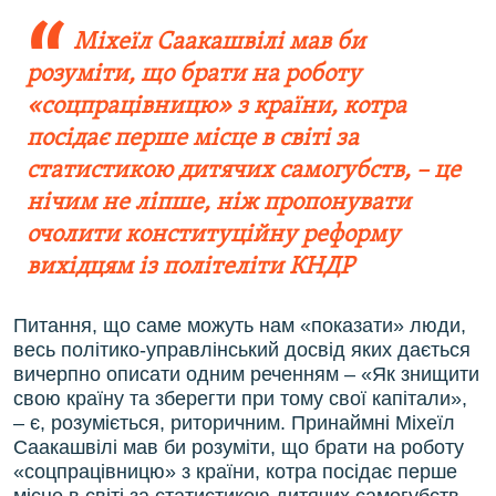
Міхеїл Саакашвілі мав би
розуміти, що брати на роботу
«соцпрацівницю» з країни, котра
посідає перше місце в світі за
статистикою дитячих самогубств, – це
нічим не ліпше, ніж пропонувати
очолити конституційну реформу
вихідцям із політеліти КНДР
Питання, що саме можуть нам «показати» люди,
весь політико-управлінський досвід яких дається
вичерпно описати одним реченням – «Як знищити
свою країну та зберегти при тому свої капітали»,
– є, розуміється, риторичним. Принаймні Міхеїл
Саакашвілі мав би розуміти, що брати на роботу
«соцпрацівницю» з країни, котра посідає перше