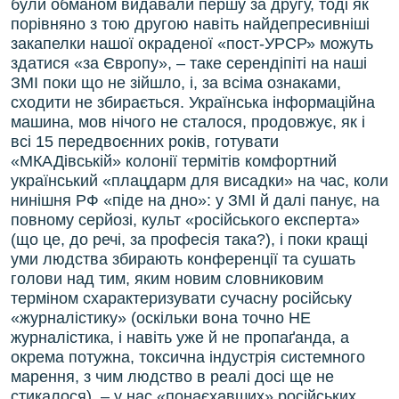
були обманом видавали першу за другу, тоді як
порівняно з тою другою навіть найдепресивніші
закапелки нашої окраденої «пост-УРСР» можуть
здатися «за Європу», – таке серендіпіті на наші
ЗМІ поки що не зійшло, і, за всіма ознаками,
сходити не збирається. Українська інформаційна
машина, мов нічого не сталося, продовжує, як і
всі 15 передвоєнних років, готувати
«МКАДівській» колонії термітів комфортний
український «плацдарм для висадки» на час, коли
нинішня РФ «піде на дно»: у ЗМІ й далі панує, на
повному серйозі, культ «російського експерта»
(що це, до речі, за професія така?), і поки кращі
уми людства збирають конференції та сушать
голови над тим, яким новим словниковим
терміном схарактеризувати сучасну російську
«журналістику» (оскільки вона точно НЕ
журналістика, і навіть уже й не пропаґанда, а
окрема потужна, токсична індустрія системного
марення, з чим людство в реалі досі ще не
стикалося), – у нас «понаєхавших» російських