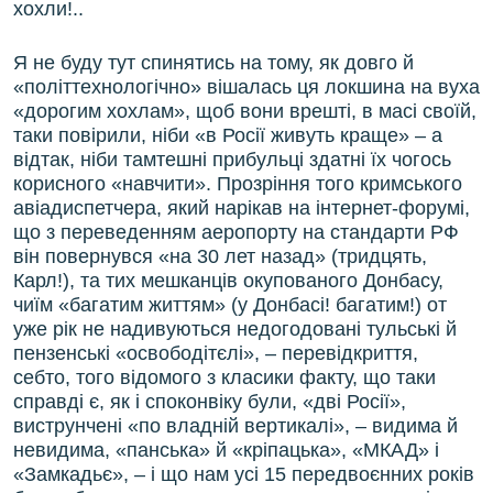
хохли!..
Я не буду тут спинятись на тому, як довго й
«політтехнологічно» вішалась ця локшина на вуха
«дорогим хохлам», щоб вони врешті, в масі своїй,
таки повірили, ніби «в Росії живуть краще» – а
відтак, ніби тамтешні прибульці здатні їх чогось
корисного «навчити». Прозріння того кримського
авіадиспетчера, який нарікав на інтернет-форумі,
що з переведенням аеропорту на стандарти РФ
він повернувся «на 30 лет назад» (тридцять,
Карл!), та тих мешканців окупованого Донбасу,
чиїм «багатим життям» (у Донбасі! багатим!) от
уже рік не надивуються недогодовані тульські й
пензенські «освободітєлі», – перевідкриття,
себто, того відомого з класики факту, що таки
справді є, як і споконвіку були, «дві Росії»,
виструнчені «по владній вертикалі», – видима й
невидима, «панська» й «кріпацька», «МКАД» і
«Замкадьє», – і що нам усі 15 передвоєнних років