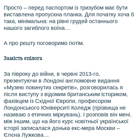
Просто – перед паспортом із тризубом має бути
виставлена пропускна планка. Для початку хоча б
така, мінімальна: на рівні грудей останнього
нашого загиблого воїна…
А про решту поговоримо потім.
Замість епілога
За півроку до війни, в червні 2013-го,
презентуючи в Лондоні англомовне видання
«Музею покинутих секретів», розговорилась я
після виступу з відомим британським істориком,
фахівцем із Східної Європи, професором
Лондонського Юніверситі Коледж (прізвища не
називаю з етичних міркувань). І розповів він мені,
між іншим, що на його курс новітньої української
історії записалася донька екс-мера Москви –
Єлєна Лужкова…