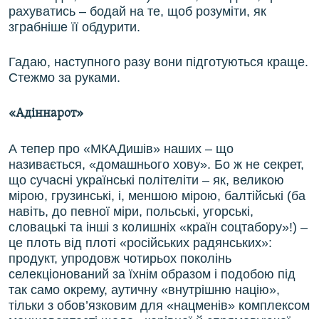
рахуватись – бодай на те, щоб розуміти, як
зграбніше її обдурити.
Гадаю, наступного разу вони підготуються краще.
Стежмо за руками.
«Адіннарот»
А тепер про «МКАДишів» наших – що
називається, «домашнього хову». Бо ж не секрет,
що сучасні українські політеліти – як, великою
мірою, грузинські, і, меншою мірою, балтійські (ба
навіть, до певної міри, польські, угорські,
словацькі та інші з колишніх «країн соцтабору»!) –
це плоть від плоті «російських радянських»:
продукт, упродовж чотирьох поколінь
селекціонований за їхнім образом і подобою під
так само окрему, аутичну «внутрішню націю»,
тільки з обов’язковим для «нацменів» комплексом