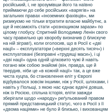
російський, і, не зрозумівши його та наївно
приймаючи до себе російських «варягів» на
загальних правах «іноземних фахівців», ми
ризикуємо не тільки втратити власне майбутнє, а
ще й несамохіть стати «рознощиком зарази» по
цілому глобусу. Спритний Володимир Ленін свого
часу правильно цю хворобу визначив (і блискуче
на ній зіграв!), коли оголосив, що в Росії є «дві
нації» – експлуататори («верхні десять тисяч») і
експлуатовані (безправні «трудящі маси»), і ці
«дві нації» одна одній цілковито чужі й навіть
погано між собою знайомі (він, правда, ще й
твердив, ніби це «в кожній нації» так, а це вже
чиста хуцпа, бо становлення еліт у Європі
відбувалося зовсім іншими, ніж у Росії, шляхами, і
навіть у Польщі, з якою нас єднає вдвічі довша,
ніж із Росією, спільна історія, еліти завжди
зберігали щодо «народу» реґульований правом
прямий представницький статус, чого в Росії з її
«двома націями» не було й близько, і вихованцям