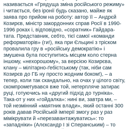
називається «Грядуща зміна російського режиму»
і читається, без іронії будь сказано, майже як
заява про прийом на роботу: автор її – Андрєй
Козирєв, міністр закордонних справ Росії в 1990-
1996 роках і, відповідно, «соратник» Гайдара-
тата. Представник, себто, тієї самої «команди
реформаторів» (ги!), яка при Єльцині з тріском
провалила гру в «російську демократію» і
змушена була поступитись місцем коло стерна
іншому, «нехорошому», за версією Козирєва,
клану – мілітарно-ґебістському (так, ніби сам
Козирєв до ГБ ну просто жодним боком!), – а
тепер, коли так скандально, на очах у цілого світу,
скомпрометувався вже той, нетерпляче затирає
руці, готуючись на «другий підхід до турніка».
Така-от у них «гойдалка»: нині ви, завтра ми, –
той незмінний «маятник влади», який останні 300
років давав Російській імперії змогу раз у раз
мімікрувати й «перезавантажуватись»: то
«западніки» (Алєксандр І зі Сперанським) – то