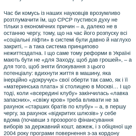
Час би комусь із наших науковців врозумливо
розтлумачити їм, що СРСР пустився духу не
тільки з економічних причин – а, далеко не в
останню чергу, тому, що на час його розпуску всі
«соціальні ліфти» в системі були давно й наглухо
закриті, – а така система принципово
нежиттєздатна. І що саме тому реформи в Україні
мають бути не «для Заходу, щоб дав грошей», – а
для того, щоб зняти блокування з цього
потенціалу: вдихнути життя в машину, яка
інерційно «докручує» свої оберти так само, як і її
«материнська плата» зі столицею в Москві… І що
тоді, коли «всередині клубу» закінчилась «лавка
запасних», «свіжу кров» треба вливати не за
рахунок «старших братів по клубу» – а, в першу
чергу, за рахунок «відкритих шлюзів» у себе
вдома (почавши з прозорого фінансування
виборів за державний кошт, авжеж, і з обіцяної ще
2004 року програми повернення з-за кордону