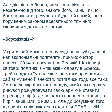
Але діє він необорно, як закони фізики, –
незалежно від того, знають його, чи ні. І якщо
його порушити, результат буде той самий, що з
порушеним законом всесвітнього тяжіння:
скочивши з даху – не злетиш.
«Коренізація»?
У критичний момент певну «здорову чуйку» наші
напівколоніальні політеліти, примхою історії
навесні 2014-го посунуті на Великій Шахівниці
світової політики з «пішаків» одразу в «ферзі»,
треба віддати їм належне, все-таки проявили –
хай вимушено й знехотя, потяглись тоді, все-таки,
ЗА волею українського народу, який сам першим
ринувся розбудовувати свою армію й ставити
агресору опір (а де не надто впевнено ставив, то
й фіґ, вирішили, з ним…). Але до розуміння того,
що нині в їхніх руках знаходиться РЕАЛЬНИЙ