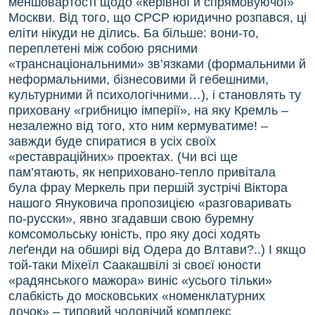
меншовартості щодо «керівної й спрямовуючої»
Москви. Від того, що СРСР юридично розпався, ці
еліти нікуди не ділись. Ба більше: вони-то,
переплетені між собою рясними
«транснаціональними» зв’язками (формальними й
неформальними, бізнесовими й гебешними,
культурними й психологічними…), і становлять ту
приховану «грибницю імперії», на яку Кремль –
незалежно від того, хто ним кермуватиме! –
завжди буде спиратися в усіх своїх
«реставраційних» проектах. (Чи всі ще
пам’ятають, як неприховано-тепло привітала
була фрау Меркель при першій зустрічі Віктора
нашого Януковича пропозицією «разговаривать
по-русски», явно згадавши свою буремну
комсомольську юність, про яку досі ходять
леґенди на обширі від Одера до Влтави?..) І якщо
той-таки Міхеїл Саакашвілі зі своєї юности
«радянського мажора» виніс «усього тільки»
слабкість до московських «номенклатурних
дочок» – типовий чоловічий комплекс