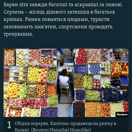
Барви літа завжди багатші та яскравіші за зимові.
ВІДЕОУРОКИ «ELIFBE»
Русский
Серпень – місяць ділового затишшя в багатьох
СВІДЧЕННЯ ОКУПАЦІЇ
країнах. Ринки повняться плодами, туристи
Qırımtatar
заповнюють пам'ятки, спортсмени проводять
УКРАЇНСЬКА ПРОБЛЕМА КРИМУ
тренування.
ДОЛУЧАЙСЯ!
ІНФОГРАФІКА
Усі сайти RFE/RL
1
Обідня перерва. Хлопчик-продавець на ринку в
Казані. (Reuters/Hannibal Hanschke)