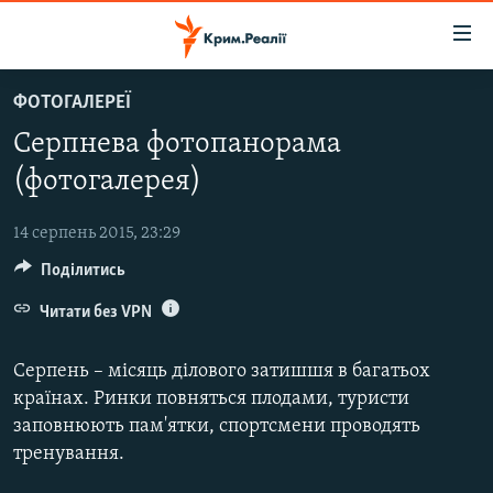
Доступність
посилання
Перейти
ФОТОГАЛЕРЕЇ
до
НОВИНИ
Серпнева фотопанорама
основного
ВОДА.КРИМ
матеріалу
(фотогалерея)
ВІДЕО ТА ФОТО
Перейти
до
14 серпень 2015, 23:29
ПОЛІТИКА
основної
Поділитись
БЛОГИ
навігації
Перейти
Читати без VPN
ПОГЛЯД
до
ІНТЕРВ'Ю
пошуку
Серпень – місяць ділового затишшя в багатьох
ВСЕ ЗА ДЕНЬ
країнах. Ринки повняться плодами, туристи
заповнюють пам'ятки, спортсмени проводять
СПЕЦПРОЕКТИ
тренування.
ЯК ОБІЙТИ БЛОКУВАННЯ
ДЕПОРТАЦІЯ