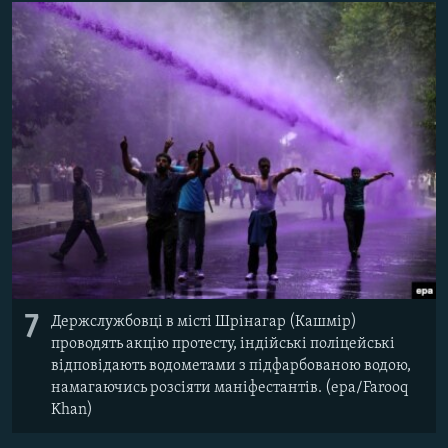
7
Держслужбовці в місті Шрінагар (Кашмір)
проводять акцію протесту, індійські поліцейські
відповідають водометами з підфарбованою водою,
намагаючись розсіяти маніфестантів. (epa/Farooq
Khan)