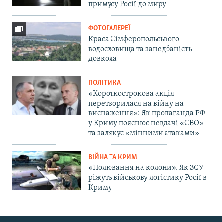
примусу Росії до миру
ФОТОГАЛЕРЕЇ
Краса Сімферопольського
водосховища та занедбаність
довкола
ПОЛІТИКА
«Короткострокова акція
перетворилася на війну на
виснаження»: Як пропаганда РФ
у Криму пояснює невдачі «СВО»
та залякує «мінними атаками»
ВІЙНА ТА КРИМ
«Полювання на колони». Як ЗСУ
ріжуть військову логістику Росії в
Криму