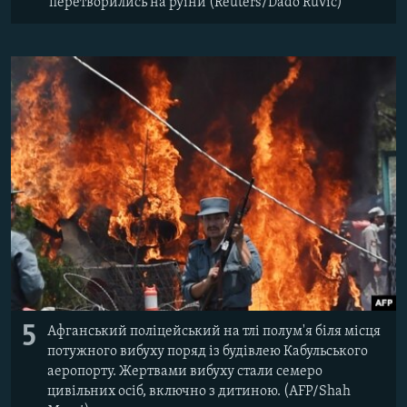
перетворились на руїни (Reuters/Dado Ruvic)
5
Афганський поліцейський на тлі полум'я біля місця
потужного вибуху поряд із будівлею Кабульського
аеропорту. Жертвами вибуху стали семеро
цивільних осіб, включно з дитиною. (AFP/Shah