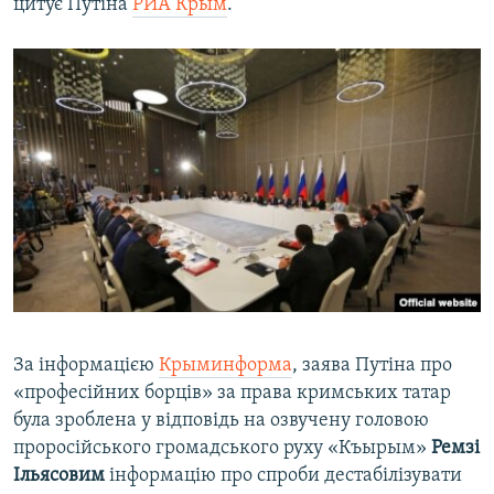
цитує Путіна
РИА Крым
.
За інформацією
Крыминформа
, заява Путіна про
«професійних борців» за права кримських татар
була зроблена у відповідь на озвучену головою
проросійського громадського руху «Къырым»
Ремзі
Ільясовим
інформацію про спроби дестабілізувати