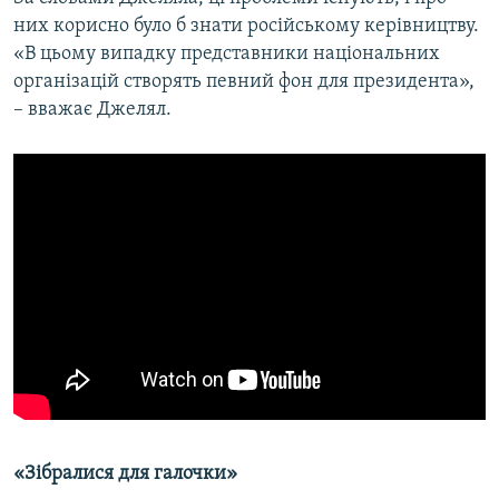
них корисно було б знати російському керівництву.
«В цьому випадку представники національних
організацій створять певний фон для президента»,
– вважає Джелял.
«Зібралися для галочки»