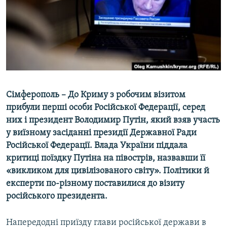
ВІДЕОУРОКИ «ELIFBE»
Русский
СВІДЧЕННЯ ОКУПАЦІЇ
Qırımtatar
УКРАЇНСЬКА ПРОБЛЕМА КРИМУ
ДОЛУЧАЙСЯ!
ІНФОГРАФІКА
Сімферополь – До Криму з робочим візитом
прибули перші особи Російської Федерації, серед
Усі сайти RFE/RL
них і президент Володимир Путін, який взяв участь
у виїзному засіданні президії Державної Ради
Російської Федерації. Влада України піддала
критиці поїздку Путіна на півострів, назвавши її
«викликом для цивілізованого світу». Політики й
експерти по-різному поставилися до візиту
російського президента.
Напередодні приїзду глави російської держави в