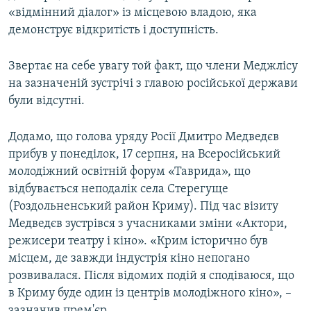
«відмінний діалог» із місцевою владою, яка
демонструє відкритість і доступність.
Звертає на себе увагу той факт, що члени Меджлісу
на зазначеній зустрічі з главою російської держави
були відсутні.
Додамо, що голова уряду Росії Дмитро Медведєв
прибув у понеділок, 17 серпня, на Всеросійський
молодіжний освітній форум «Таврида», що
відбувається неподалік села Стерегуще
(Роздольненський район Криму). Під час візиту
Медведєв зустрівся з учасниками зміни «Актори,
режисери театру і кіно». «Крим історично був
місцем, де завжди індустрія кіно непогано
розвивалася. Після відомих подій я сподіваюся, що
в Криму буде один із центрів молодіжного кіно», –
зазначив прем'єр.