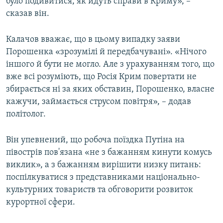
було подивитися, як йдуть справи в Криму», –
сказав він.
Калачов вважає, що в цьому випадку заяви
Порошенка «зрозумілі й передбачувані». «Нічого
іншого й бути не могло. Але з урахуванням того, що
вже всі розуміють, що Росія Крим повертати не
збирається ні за яких обставин, Порошенко, власне
кажучи, займається струсом повітря», – додав
політолог.
Він упевнений, що робоча поїздка Путіна на
півострів пов'язана «не з бажанням кинути комусь
виклик», а з бажанням вирішити низку питань:
поспілкуватися з представниками національно-
культурних товариств та обговорити розвиток
курортної сфери.