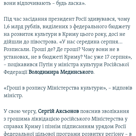
вони відпочивають – будь ласка».
Під час засідання президент Росії здивувався, чому
1,6 млрд рублів, виділених з федерального бюджету
на розвиток культури в Криму цього року, досі не
дійшли до півострова. «У нас середина серпня...
Розписали. Гроші де? Де гроші? Чому вони не в
установах, не в бюджеті Криму? Час уже 17 серпня»,
– поцікавився Путін у міністра культури Російської
Федерації
Володимира Мединського
.
«Гроші в розпису Міністерства культури», – відповів
міністр.
У свою чергу,
Сергій Аксьонов
пояснив зволікання
з грошима ліквідацією російського Міністерства у
справах Криму і пізнім підписанням урядом Росії
федеральної цільової програми розвитку регіону – в