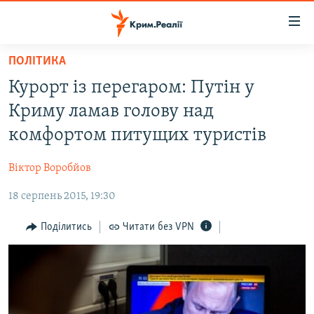
Доступність
посилання
Перейти
ПОЛІТИКА
до
НОВИНИ
Курорт із перегаром: Путін у
основного
ВОДА.КРИМ
матеріалу
Криму ламав голову над
ВІДЕО ТА ФОТО
Перейти
комфортом питущих туристів
до
ПОЛІТИКА
основної
Віктор Воробйов
БЛОГИ
навігації
Перейти
18 серпень 2015, 19:30
ПОГЛЯД
до
ІНТЕРВ'Ю
Поділитись
Читати без VPN
пошуку
ВСЕ ЗА ДЕНЬ
СПЕЦПРОЕКТИ
ЯК ОБІЙТИ БЛОКУВАННЯ
ДЕПОРТАЦІЯ