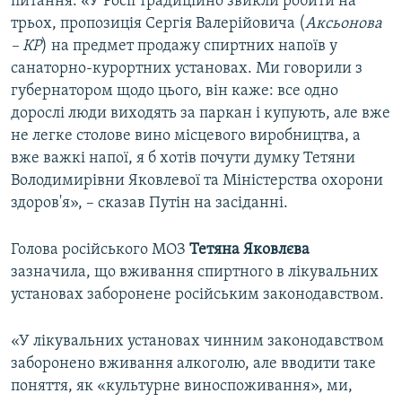
питання. «У Росії традиційно звикли робити на
трьох, пропозиція Сергія Валерійовича (
Аксьонова
– КР
) на предмет продажу спиртних напоїв у
санаторно-курортних установах. Ми говорили з
губернатором щодо цього, він каже: все одно
дорослі люди виходять за паркан і купують, але вже
не легке столове вино місцевого виробництва, а
вже важкі напої, я б хотів почути думку Тетяни
Володимирівни Яковлевої та Міністерства охорони
здоров'я», – сказав Путін на засіданні.
Голова російського МОЗ
Тетяна Яковлєва
зазначила, що вживання спиртного в лікувальних
установах заборонене російським законодавством.
«У лікувальних установах чинним законодавством
заборонено вживання алкоголю, але вводити таке
поняття, як «культурне виноспоживання», ми,