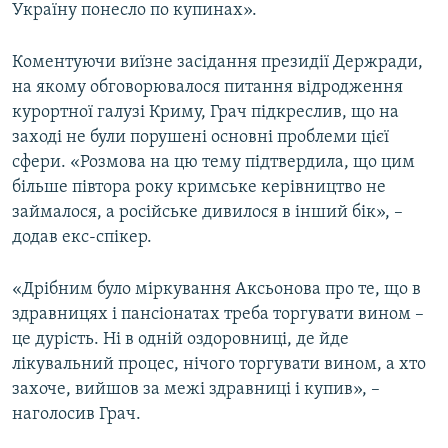
Україну понесло по купинах».
Коментуючи виїзне засідання президії Держради,
на якому обговорювалося питання відродження
курортної галузі Криму, Грач підкреслив, що на
заході не були порушені основні проблеми цієї
сфери. «Розмова на цю тему підтвердила, що цим
більше півтора року кримське керівництво не
займалося, а російське дивилося в інший бік», –
додав екс-спікер.
«Дрібним було міркування Аксьонова про те, що в
здравницях і пансіонатах треба торгувати вином –
це дурість. Ні в одній оздоровниці, де йде
лікувальний процес, нічого торгувати вином, а хто
захоче, вийшов за межі здравниці і купив», –
наголосив Грач.