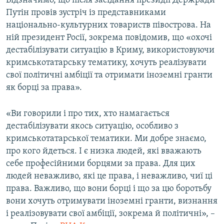
Відзначимо, що після засідання президії Держради
Путін провів зустріч із представниками
національно-культурних товариств півострова. На
ній президент Росії, зокрема повідомив, що «охочі
дестабілізувати ситуацію в Криму, використовуючи
кримськотатарську тематику, хочуть реалізувати
свої політичні амбіції та отримати іноземні гранти
як борці за права».
«Ви говорили і про тих, хто намагається
дестабілізувати якось ситуацію, особливо з
кримськотатарської тематики. Ми добре знаємо,
про кого йдеться. І є низка людей, які вважають
себе професійними борцями за права. Для цих
людей неважливо, які це права, і неважливо, чиї ці
права. Важливо, що вони борці і що за цю боротьбу
вони хочуть отримувати іноземні гранти, визнання
і реалізовувати свої амбіції, зокрема й політичні», –