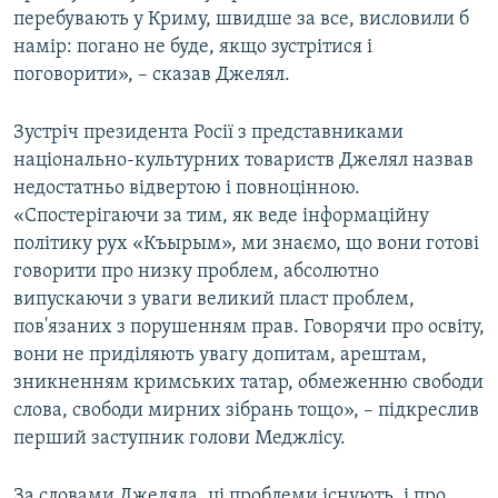
перебувають у Криму, швидше за все, висловили б
намір: погано не буде, якщо зустрітися і
поговорити», – сказав Джелял.
Зустріч президента Росії з представниками
національно-культурних товариств Джелял назвав
недостатньо відвертою і повноцінною.
«Спостерігаючи за тим, як веде інформаційну
політику рух «Къырым», ми знаємо, що вони готові
говорити про низку проблем, абсолютно
випускаючи з уваги великий пласт проблем,
пов'язаних з порушенням прав. Говорячи про освіту,
вони не приділяють увагу допитам, арештам,
зникненням кримських татар, обмеженню свободи
слова, свободи мирних зібрань тощо», – підкреслив
перший заступник голови Меджлісу.
За словами Джеляла, ці проблеми існують, і про