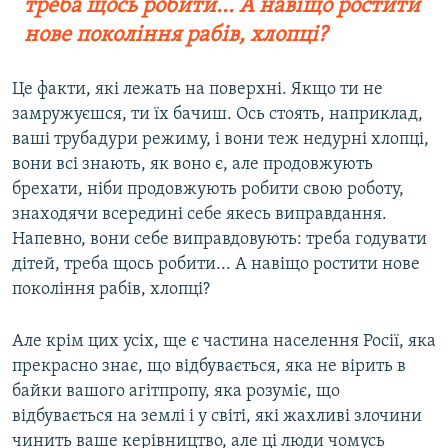
треба щось робити... А навіщо ростити
нове покоління рабів, хлопці?
Це факти, які лежать на поверхні. Якщо ти не
замружуєшся, ти їх бачиш. Ось стоять, наприклад,
ваші трубадури режиму, і вони теж недурні хлопці,
вони всі знають, як воно є, але продовжують
брехати, ніби продовжують робити свою роботу,
знаходячи всередині себе якесь виправдання.
Напевно, вони себе виправдовують: треба годувати
дітей, треба щось робити... А навіщо ростити нове
покоління рабів, хлопці?
Але крім цих усіх, ще є частина населення Росії, яка
прекрасно знає, що відбувається, яка не вірить в
байки вашого агітпропу, яка розуміє, що
відбувається на землі і у світі, які жахливі злочини
чинить ваше керівництво, але ці люди чомусь