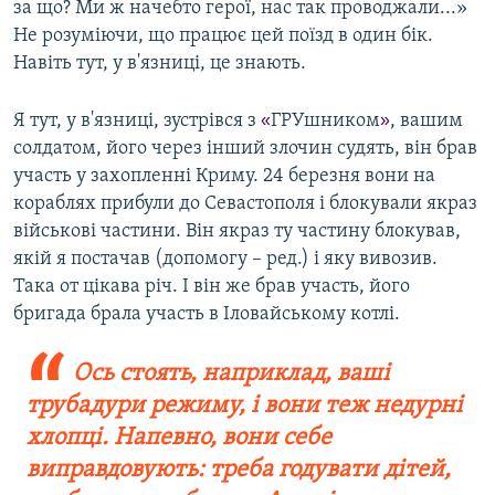
за що? Ми ж начебто герої, нас так проводжали...»
Не розуміючи, що працює цей поїзд в один бік.
Навіть тут, у в'язниці, це знають.
Я тут, у в'язниці, зустрівся з
«
ГРУшником
»
, вашим
солдатом, його через інший злочин судять, він брав
участь у захопленні Криму. 24 березня вони на
кораблях прибули до Севастополя і блокували якраз
військові частини. Він якраз ту частину блокував,
якій я постачав (допомогу – ред.) і яку вивозив.
Така от цікава річ. І він же брав участь, його
бригада брала участь в Іловайському котлі.
Ось стоять, наприклад, ваші
трубадури режиму, і вони теж недурні
хлопці. Напевно, вони себе
виправдовують: треба годувати дітей,