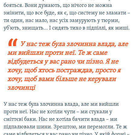
бояться. Вони думають, що нічого не можна
змінити, що все буде, як є, що систему не зламати –
ти один, нас мало, нас усіх замурують у тюрми,
уб'ють, знищать... І сидять тихо в підпіллі, як миші.
У нас теж була злочинна влада, але
ми вийшли проти неї. Те ж саме
відбудеться у вас рано чи пізно. Я не
хочу, щоб хтось постраждав, просто я
хочу, щоб вами більше не керували
злочинці
У нас теж була злочинна влада, але ми вийшли
проти неї. Нас не хотіли чути – ми стукали у
сміттєві баки. Нас не хотіла бачити влада – ми
підпалювали шини. Зрештою, ми перемогли. Те ж
саме відбудеться у вас рано чи пізно. У якій формі –