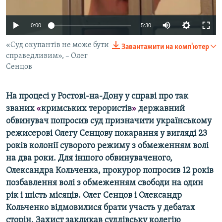
ВІДЕОУРОКИ «ELIFBE»
Русский
0:00
5:30
СВІДЧЕННЯ ОКУПАЦІЇ
Qırımtatar
УКРАЇНСЬКА ПРОБЛЕМА КРИМУ
«Суд окупантів не може бути
Завантажити на комп'ютер
справедливим», – Олег
ДОЛУЧАЙСЯ!
ІНФОГРАФІКА
Сенцов
На процесі у Ростові-на-Дону у справі про так
Усі сайти RFE/RL
званих
«
кримських терористів
»
державний
обвинувач попросив суд призначити українському
режисерові Олегу Сенцову покарання у вигляді 23
років колонії суворого режиму з обмеженням волі
на два роки. Для іншого обвинуваченого,
Олександра Кольченка, прокурор попросив 12 років
позбавлення волі з обмеженням свободи на один
рік і шість місяців. Олег Сенцов і Олександр
Кольченко відмовилися брати участь у дебатах
сторін. Захист закликав суддівську колегію