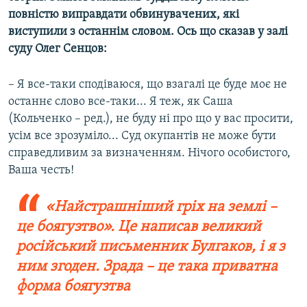
повністю виправдати обвинувачених, які
виступили з останнім словом. Ось що сказав у залі
суду Олег Сенцов:
– Я все-таки сподіваюся, що взагалі це буде моє не
останнє слово все-таки... Я теж, як Саша
(Кольченко – ред.), не буду ні про що у вас просити,
усім все зрозуміло... Суд окупантів не може бути
справедливим за визначенням. Нічого особистого,
Ваша честь!
«Найстрашніший гріх на землі –
це боягузтво». Це написав великий
російський письменник Булгаков, і я з
ним згоден. Зрада – це така приватна
форма боягузтва