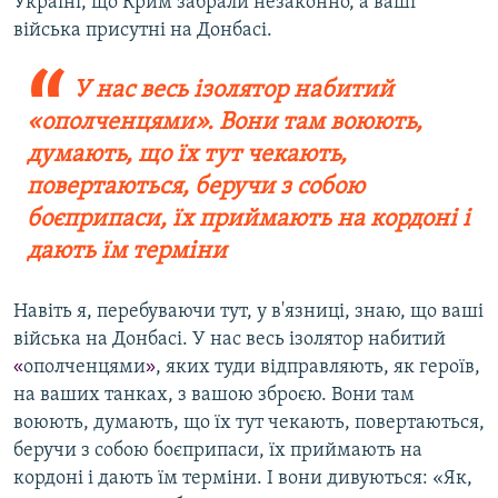
Україні, що Крим забрали незаконно, а ваші
війська присутні на Донбасі.
У нас весь ізолятор набитий
«ополченцями». Вони там воюють,
думають, що їх тут чекають,
повертаються, беручи з собою
боєприпаси, їх приймають на кордоні і
дають їм терміни
Навіть я, перебуваючи тут, у в'язниці, знаю, що ваші
війська на Донбасі. У нас весь ізолятор набитий
«
ополченцями
»
, яких туди відправляють, як героїв,
на ваших танках, з вашою зброєю. Вони там
воюють, думають, що їх тут чекають, повертаються,
беручи з собою боєприпаси, їх приймають на
кордоні і дають їм терміни. І вони дивуються: «Як,