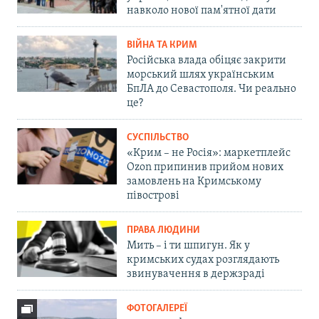
навколо нової пам'ятної дати
ВІЙНА ТА КРИМ
Російська влада обіцяє закрити
морський шлях українським
БпЛА до Севастополя. Чи реально
це?
СУСПІЛЬСТВО
«Крим – не Росія»: маркетплейс
Ozon припинив прийом нових
замовлень на Кримському
півострові
ПРАВА ЛЮДИНИ
Мить – і ти шпигун. Як у
кримських судах розглядають
звинувачення в держзраді
ФОТОГАЛЕРЕЇ