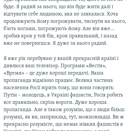
буде. Я радий за нього, що він буде жити далі і
відчувати себе людиною, яка не злякалася. Хоча
продовжують йому погрожувати, тиснути на нього,
б'ють ногами, погрожують йому. Але він вже...
зробив крок у той бік, крок правильний, і назад
вже не повернешся. Я дуже за нього радий.
Я вже рік перебуваю у вашій прекрасній країні і
дивлюся ваш телевізор. Програми «Вести»,
«Время» – це дуже хороші передачі. Ваша
пропаганда відмінно працює. Велика частина
населення Росії вірить тому, що вони говорять:
Путін – молодець, в Україні фашисти, Росія робить
все правильно, скрізь вороги. Дуже хороша
пропаганда. Але я також розумію, що є люди більш
розумні, як ви, наприклад, тут, можновладці. Ви ж
прекрасно розумієте, що немає ніяких фашистів в