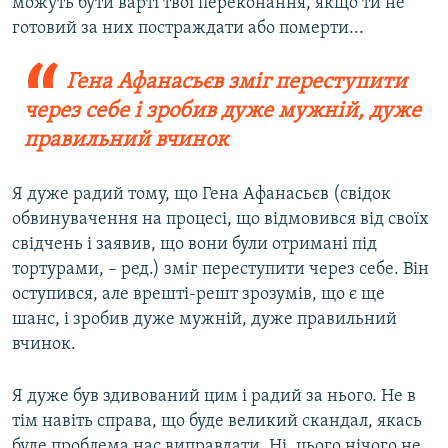
можуть бути варті твої переконання, якщо ти не
готовий за них постраждати або померти...
Гена Афанасьєв зміг переступити
через себе і зробив дуже мужній, дуже
правильний вчинок
Я дуже радий тому, що Гена Афанасьєв (свідок
обвинувачення на процесі, що відмовився від своїх
свідчень і заявив, що вони були отримані під
тортурами, – ред.) зміг переступити через себе. Він
оступився, але врешті-решт зрозумів, що є ще
шанс, і зробив дуже мужній, дуже правильний
вчинок.
Я дуже був здивований цим і радий за нього. Не в
тім навіть справа, що буде великий скандал, якась
буде проблема нас виправдати. Ні, цього нічого не