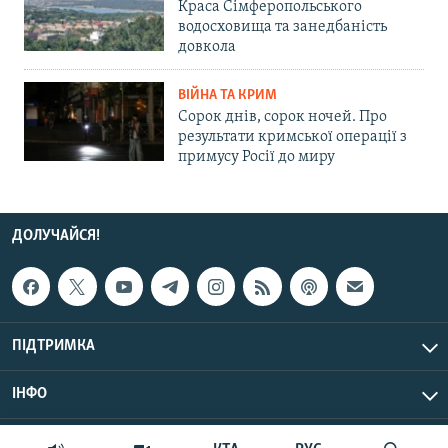
Краса Сімферопольського
водосховища та занедбаність
довкола
ВІЙНА ТА КРИМ
Сорок днів, сорок ночей. Про
результати кримської операції з
примусу Росії до миру
ДОЛУЧАЙСЯ!
ПІДТРИМКА
ІНФО
© Крим.Реалії, 2026 | Усі права застережено.