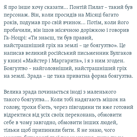
Я про інше хочу сказати... Понтій Пилат – такий був
персонаж. Він, коли просидів на Місяці багато
років, подумав про свій вчинок... Потім, коли його
пробачили, він ішов місячною доріжкою і говорив
Га-Ноцрі: «Ти знаєш, ти був правий,
найстрашніший гріх на землі – це боягузтво». Це
написав великий російський письменник Булгаков
у книзі «Майстер і Маргарита», і я з ним згоден.
Боягузтво – найголовніший, найстрашніший гріх
на землі. Зрада – це така приватна форма боягузтва.
Велика зрада починається іноді з маленького
такого боягузтва... Коли тобі надягають мішок на
голову, трохи б'ють, через півгодини ти вже готовий
відректися від усіх своїх переконань, обмовити
себе в чому завгодно, обмовити інших людей,
тільки щоб припинили бити. Я не знаю, чого