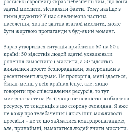
російські європейці якраз небезпечні тим, що вони
здатні мислити, зіставляти факти. Тому навіщо з
ними дружити? У нас є величезна частина
населення, яка не здатна взагалі мислити, може
бути жертвою пропаганди в буд-який момент.
Зараз утворилася ситуація приблизно 50 на 50 в
країні: 50 відсотків людей здатні ухвалювати
рішення самостійно і мислити, а 50 відсотків
виявилися просто безпорадними, зануреними в
ресентимент людьми. Ця пропорція, мені здається,
більш-менш у всіх країнах існує, але, якщо
говорити про співставлення ресурсів, то тут
мисляча частина Росії якщо не повністю позбавлена
ресурсу, то тенденція в цю сторону очевидна. Я вже
не кажу про телебачення і якісь інші можливості
просвіти – не те що займатися контрпропагандою,
але, принаймні, намагатися людей вчити мислити.