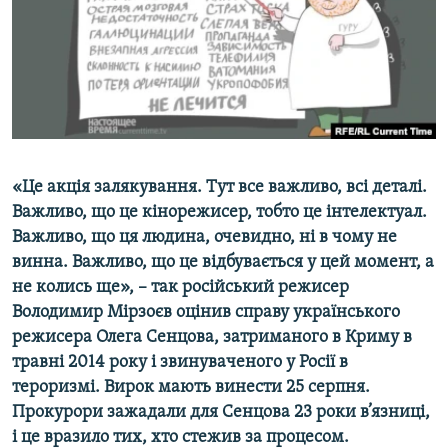
ВІДЕОУРОКИ «ELIFBE»
Русский
СВІДЧЕННЯ ОКУПАЦІЇ
Qırımtatar
УКРАЇНСЬКА ПРОБЛЕМА КРИМУ
ДОЛУЧАЙСЯ!
ІНФОГРАФІКА
«Це акція залякування. Тут все важливо, всі деталі.
Важливо, що це кінорежисер, тобто це інтелектуал.
Усі сайти RFE/RL
Важливо, що ця людина, очевидно, ні в чому не
винна. Важливо, що це відбувається у цей момент, а
не колись ще»,
– т
ак російський режисер
Володимир Мірзоєв оцінив справу українського
режисера Олега Сенцова, затриманого в Криму в
травні 2014 року і звинуваченого у Росії в
тероризмі. Вирок
мають
винести 25 серпня.
Прокурори зажадали для Сенцова 23 роки в’язниці,
і це вразило тих, хто стежив за процесом.