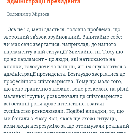
адміністрації президента
Володимир Мірзоєв
– Ось це і є, мені здається, головна проблема, що
зворотний зв’язок зруйнований. Запитаймо себе:
чи має сенс звертатися, наприклад, до нашого
парламенту в цій ситуації? Звичайно, ні. Тому що
це не парламент – це люди, які натискають на
кнопки, голосуючи за папірці, які їм спускаються з
адміністрації президента. Безглуздо звертатися до
професійного співтовариства. Тому що мало того,
що воно гранично залежне, воно розколоте на різні
маленькі групки, розколювали це співтовариство
всі останні роки дуже інтенсивно, взагалі
суспільство розколювали. Подібні випадки, те, що
ми бачили з Pussy Riot, якісь ще схожі ситуації,
коли люди незрозуміло за що отримували реальний