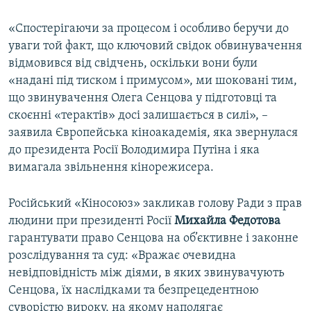
«Спостерігаючи за процесом і особливо беручи до
уваги той факт, що ключовий свідок обвинувачення
відмовився від свідчень, оскільки вони були
«надані під тиском і примусом», ми шоковані тим,
що звинувачення Олега Сенцова у підготовці та
скоєнні «терактів» досі залишається в силі», –
заявила Європейська кіноакадемія, яка звернулася
до президента Росії Володимира Путіна і яка
вимагала звільнення кінорежисера.
Російський «Кіносоюз» закликав голову Ради з прав
людини при президенті Росії
Михайла Федотова
гарантувати право Сенцова на об’єктивне і законне
розслідування та суд: «Вражає очевидна
невідповідність між діями, в яких звинувачують
Сенцова, їх наслідками та безпрецедентною
суворістю вироку, на якому наполягає