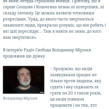
як який-небудь страшний вбивця. Притому, що в
справі Сенцова і Кольченка немає ні потерпілих, ні
складу злочину. Це можна назвати точковими
репресіями. Уряд, до якого часто звертаються
знамениті люди, прекрасно розуміє, що він робить і
які цілі переслідує... Таж я навіть не знаю, до кого
нам звертатися».
В інтерв’ю Радіо Свобода Володимир Мірзоєв
продовжив цю думку.
– Зрозуміло, що акція
залякування працює не
тільки проти людини, яку
судять і яку саджають за
грати на 20 з гаком років,
Володимир Мірзоєв
ця акція повинна
працювати і на тих, хто