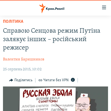
Доступність
посилання
Перейти
ПОЛІТИКА
до
НОВИНИ
Справою Сенцова режим Путіна
основного
ВОДА.КРИМ
матеріалу
залякує інших – російський
ВІДЕО ТА ФОТО
Перейти
режисер
до
ПОЛІТИКА
основної
Валентин Баришников
БЛОГИ
навігації
Перейти
25 серпень 2015, 10:02
ПОГЛЯД
до
ІНТЕРВ'Ю
Поділитись
Читати без VPN
пошуку
ВСЕ ЗА ДЕНЬ
СПЕЦПРОЕКТИ
ЯК ОБІЙТИ БЛОКУВАННЯ
ДЕПОРТАЦІЯ