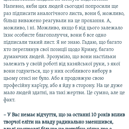
Напевно, якби цих людей сьогодні попросили ще
раз підписати аналогічного листа, вони б, можливо,
більш виважено реагували на це прохання. А,
можливо, і ні. Можливо, якщо б від цього залежало
їхнє особисте благополуччя, вони б все одно
підписали такий лист. Я не знаю. Гадаю, що багато
хто переглянув свої позиції щодо Криму, багато
думаючих людей. Зрозуміло, що вони настільки
залежать у своїй роботі від хазяйської руки, з якої
вони годуються, що у них особливого вибору в
цьому сенсі не було. Або я продовжую свою
професійну кар’єру, або я йду в сторону. На це дуже
мало людей здатні, на такі жертви. Це сумно, але це
факт.
– У Вас немає відчуття, що за останні 10 років вплив
творчої еліти на владу радикально зменшився,