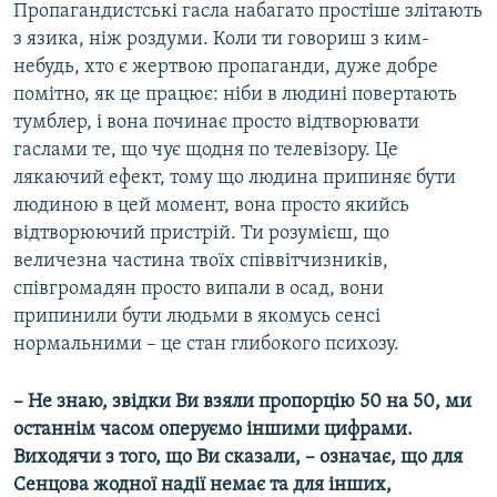
Пропагандистські гасла набагато простіше злітають
з язика, ніж роздуми. Коли ти говориш з ким-
небудь, хто є жертвою пропаганди, дуже добре
помітно, як це працює: ніби в людині повертають
тумблер, і вона починає просто відтворювати
гаслами те, що чує щодня по телевізору. Це
лякаючий ефект, тому що людина припиняє бути
людиною в цей момент, вона просто якийсь
відтворюючий пристрій. Ти розумієш, що
величезна частина твоїх співвітчизників,
співгромадян просто випали в осад, вони
припинили бути людьми в якомусь сенсі
нормальними – це стан глибокого психозу.
– Не знаю, звідки Ви взяли пропорцію 50 на 50, ми
останнім часом оперуємо іншими цифрами.
Виходячи з того, що Ви сказали, – означає, що для
Сенцова жодної надії немає та для інших,