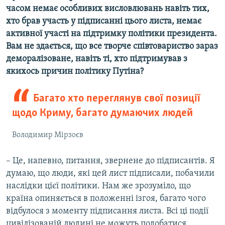
часом немає особливих висловлювань навіть тих,
хто брав участь у підписанні цього листа, немає
активної участі на підтримку політики президента.
Вам не здається, що все творче співтовариство зараз
деморалізоване, навіть ті, хто підтримував з
якихось причин політику Путіна?
Багато хто переглянув свої позиції
щодо Криму, багато думаючих людей
Володимир Мірзоєв
– Це, напевно, питання, звернене до підписантів. Я
думаю, що люди, які цей лист підписали, побачили
наслідки цієї політики. Нам же зрозуміло, що
країна опиняється в положенні ізгоя, багато чого
відбулося з моменту підписання листа. Всі ці події
цивілізованій людині не можуть подобатися.