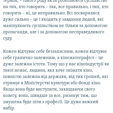
термін, – такого роду акти розколюють суспільство
на тих, хто говорить – так, все правильно, і тих, хто
говорить – ні, це неправильно. Всі посварилися
дуже сильно – це і входить у завдання людей, які
маніпулюють суспільством не тільки за допомогою
пропаганди, але і за допомогою несправедливого
суду.
Кожен відчуває себе беззахисним, кожен відчуває
себе гранично залежним, а кінематографіст – це
дуже залежна істота. Тому що у нас кіноіндустрії як
такої немає, людина, яка хоче знімати кіно,
повністю залежна від держави, від тих грошей, які
отримує в Міністерстві культури або Фонді кіно.
Якщо вона буде виступати, захищаючи свого
колегу, вона, швидше за все, ризикує тим, що
змушена буде піти з професії. Це дуже важкий
вибір.