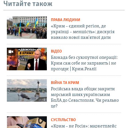
Читайте також
ПРАВА ЛЮДИНИ
«Крим – єдиний регіон, де
українці – меншість»: дискусія
навколо нової пам'ятної дати
ВІДЕО
Блокада без сухопутної операції:
Крим сам себе не заправить і не
прогодує | Крим.Реалії
ВІЙНА ТА КРИМ
Російська влада обіцяє закрити
морський шлях українським
БпЛА до Севастополя. Чи реально
це?
СУСПІЛЬСТВО
«Крим – не Росія»: маркетплейс