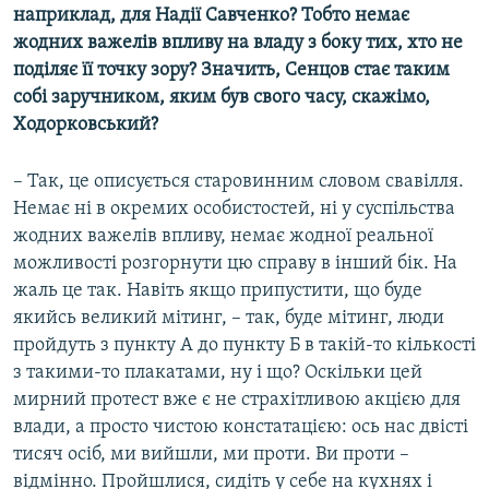
наприклад, для Надії Савченко? Тобто немає
жодних важелів впливу на владу з боку тих, хто не
поділяє її точку зору? Значить, Сенцов стає таким
собі заручником, яким був свого часу, скажімо,
Ходорковський?
– Так, це описується старовинним словом свавілля.
Немає ні в окремих особистостей, ні у суспільства
жодних важелів впливу, немає жодної реальної
можливості розгорнути цю справу в інший бік. На
жаль це так. Навіть якщо припустити, що буде
якийсь великий мітинг, – так, буде мітинг, люди
пройдуть з пункту А до пункту Б в такій-то кількості
з такими-то плакатами, ну і що? Оскільки цей
мирний протест вже є не страхітливою акцією для
влади, а просто чистою констатацією: ось нас двісті
тисяч осіб, ми вийшли, ми проти. Ви проти –
відмінно. Пройшлися, сидіть у себе на кухнях і