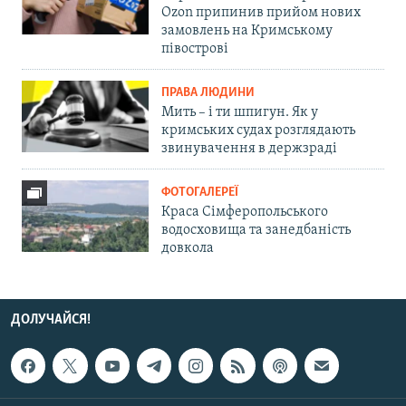
Ozon припинив прийом нових
замовлень на Кримському
півострові
ПРАВА ЛЮДИНИ
Мить – і ти шпигун. Як у
кримських судах розглядають
звинувачення в держзраді
ФОТОГАЛЕРЕЇ
Краса Сімферопольського
водосховища та занедбаність
довкола
ДОЛУЧАЙСЯ!