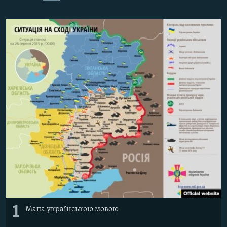
ВІДЕОУРОКИ «ELIFBE»
Русский
СВІДЧЕННЯ ОКУПАЦІЇ
Qırımtatar
УКРАЇНСЬКА ПРОБЛЕМА КРИМУ
ДОЛУЧАЙСЯ!
ІНФОГРАФІКА
Усі сайти RFE/RL
1
Мапа українською мовою