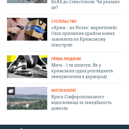
БпЛА до Севастополя. Чи реально
це?
СУСПІЛЬСТВО
«Крим – не Росія»: маркетплейс
Ozon припинив прийом нових
замовлень на Кримському
півострові
ПРАВА ЛЮДИНИ
Мить – і ти шпигун. Як у
кримських судах розглядають
звинувачення в держзраді
ФОТОГАЛЕРЕЇ
Краса Сімферопольського
водосховища та занедбаність
довкола