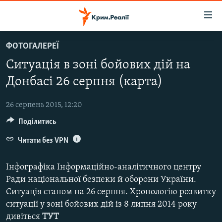
Доступність
посилання
Перейти
ФОТОГАЛЕРЕЇ
до
НОВИНИ
Ситуація в зоні бойових дій на
основного
ВОДА.КРИМ
матеріалу
Донбасі 26 серпня (карта)
ВІДЕО ТА ФОТО
Перейти
до
26 серпень 2015, 12:20
ПОЛІТИКА
основної
Поділитись
БЛОГИ
навігації
Перейти
Читати без VPN
ПОГЛЯД
до
ІНТЕРВ'Ю
пошуку
Інфографіка Інформаційно-аналітичного центру
ВСЕ ЗА ДЕНЬ
Ради національної безпеки й оборони України.
Ситуація станом на 26 серпня. Хронологію розвитку
СПЕЦПРОЕКТИ
ситуації у зоні бойових дій із 8 липня 2014 року
ЯК ОБІЙТИ БЛОКУВАННЯ
ДЕПОРТАЦІЯ
дивіться
ТУТ