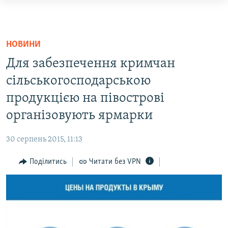
Доступність
посилання
НОВИНИ
Перейти
ВОДА.КРИМ
НОВИНИ
до
ВІДЕО ТА ФОТО
Для забезпечення кримчан
основного
ПОЛІТИКА
матеріалу
сільськогосподарською
Перейти
продукцією на півострові
БЛОГИ
до
організовують ярмарки
ПОГЛЯД
основної
навігації
ІНТЕРВ'Ю
30 серпень 2015, 11:13
Перейти
ВСЕ ЗА ДЕНЬ
до
Поділитись
Читати без VPN
пошуку
СПЕЦПРОЕКТИ
ЯК ОБІЙТИ БЛОКУВАННЯ
ДЕПОРТАЦІЯ
ВІДЕОУРОКИ «ELIFBE»
Русский
СВІДЧЕННЯ ОКУПАЦІЇ