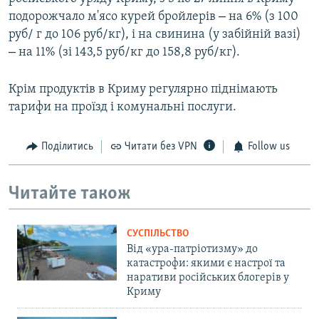
–
подорожчало м'ясо курей бройлерів
на 6% (з 100
руб/ г до 106 руб/кг), і на свинина (у забійній вазі)
–
на 11% (зі 143,5 руб/кг до 158,8 руб/кг).
Крім продуктів в Криму регулярно піднімають
тарифи на проїзд і комунальні послуги.
Поділитись
Читати без VPN
Follow us
Читайте також
СУСПІЛЬСТВО
Від «ура-патріотизму» до
катастрофи: якими є настрої та
наративи російських блогерів у
Криму