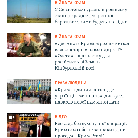
ВІЙНА ТА КРИМ
У Севастополі уразили російську
станцію радіоелектронної
боротьби: якими будуть наслідки
ВІЙНА ТА КРИМ
«Для них із Кримом розпочнеться
важка історія»: командир ОТУ
«Одеса» – про пастку для
російських військ на
Кінбурнській косі
ПРАВА ЛЮДИНИ
«Крим – єдиний регіон, де
українці – меншість»: дискусія
навколо нової пам'ятної дати
ВІДЕО
Блокада без сухопутної операції:
Крим сам себе не заправить і не
прогодує | Крим.Реалії