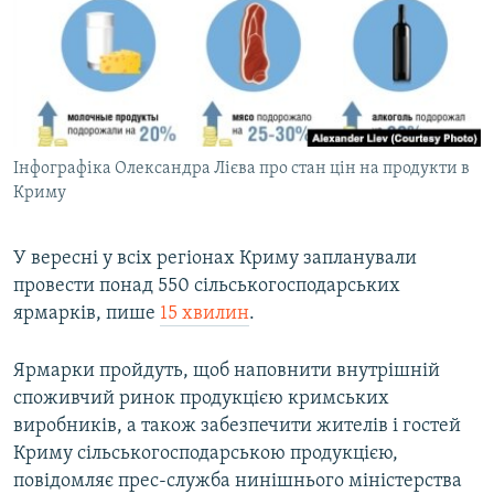
Qırımtatar
УКРАЇНСЬКА ПРОБЛЕМА КРИМУ
ДОЛУЧАЙСЯ!
ІНФОГРАФІКА
Інфографіка Олександра Лієва про стан цін на продукти в
Усі сайти RFE/RL
Криму
У вересні у всіх регіонах Криму запланували
провести понад 550 сільськогосподарських
ярмарків, пише
15 хвилин
.
Ярмарки пройдуть, щоб наповнити внутрішній
споживчий ринок продукцією кримських
виробників, а також забезпечити жителів і гостей
Криму сільськогосподарською продукцією,
повідомляє прес-служба нинішнього міністерства