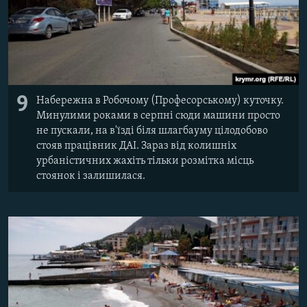
9
Набережна в Робочому (Професорському) куточку.
Минулими роками в серпні сюди машини просто
не пускали, на в'їзді біля шлагбауму цілодобово
стояв працівник ДАІ. Зараз від колишніх
урбаністичних жахіть тільки розмітка місць
стоянок і залишилася.