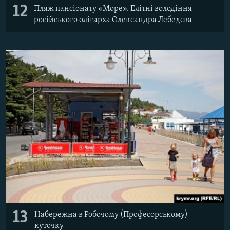
12
Пляж пансіонату «Море». Елітні володіння
російського олігарха Олександра Лебедєва
13
Набережна в Робочому (Професорському)
куточку