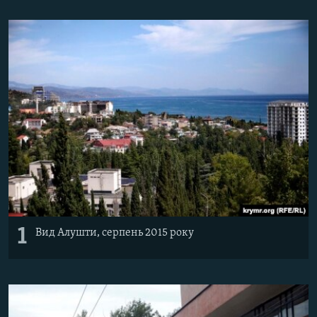
ВІДЕОУРОКИ «ELIFBE»
Русский
СВІДЧЕННЯ ОКУПАЦІЇ
Qırımtatar
УКРАЇНСЬКА ПРОБЛЕМА КРИМУ
ДОЛУЧАЙСЯ!
ІНФОГРАФІКА
Усі сайти RFE/RL
1
Вид Алушти, серпень 2015 року