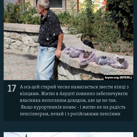
17
А ось цей старий чесно намагається звести кінці з
кінцями. Житло в Алушті повинно забезпечувати
власника непоганим доходом, але це не так.
Якщо курортників немає - і житло не на радість
пенсіонерам, нехай і з російськими пенсіями