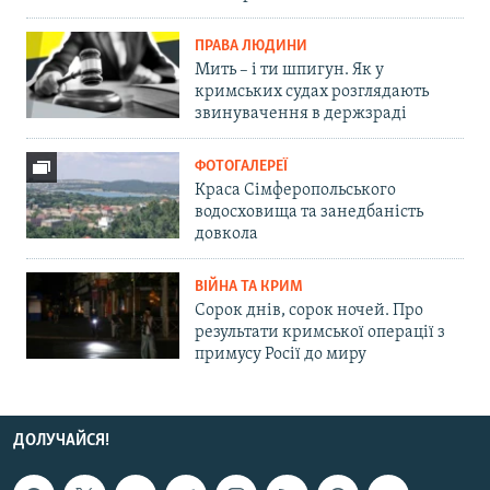
ПРАВА ЛЮДИНИ
Мить – і ти шпигун. Як у
кримських судах розглядають
звинувачення в держзраді
ФОТОГАЛЕРЕЇ
Краса Сімферопольського
водосховища та занедбаність
довкола
ВІЙНА ТА КРИМ
Сорок днів, сорок ночей. Про
результати кримської операції з
примусу Росії до миру
ДОЛУЧАЙСЯ!