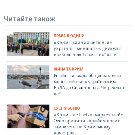
Читайте також
ПРАВА ЛЮДИНИ
«Крим – єдиний регіон, де
українці – меншість»: дискусія
навколо нової пам'ятної дати
ВІЙНА ТА КРИМ
Російська влада обіцяє закрити
морський шлях українським
БпЛА до Севастополя. Чи реально
це?
СУСПІЛЬСТВО
«Крим – не Росія»: маркетплейс
Ozon припинив прийом нових
замовлень на Кримському
півострові