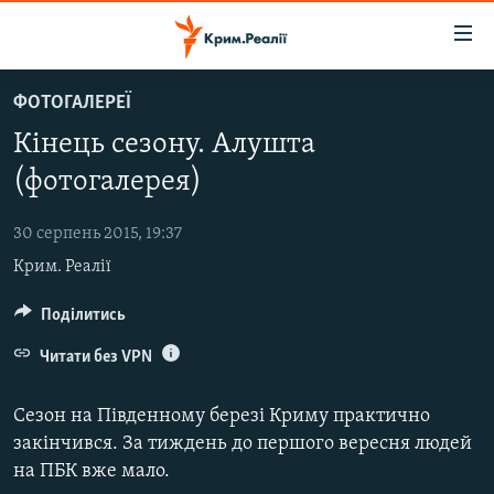
Доступність
посилання
Перейти
ФОТОГАЛЕРЕЇ
до
НОВИНИ
Кінець сезону. Алушта
основного
ВОДА.КРИМ
матеріалу
(фотогалерея)
ВІДЕО ТА ФОТО
Перейти
до
30 серпень 2015, 19:37
ПОЛІТИКА
основної
Крим. Реалії
БЛОГИ
навігації
Перейти
ПОГЛЯД
Поділитись
до
ІНТЕРВ'Ю
Читати без VPN
пошуку
ВСЕ ЗА ДЕНЬ
Сезон на Південному березі Криму практично
СПЕЦПРОЕКТИ
закінчився. За тиждень до першого вересня людей
на ПБК вже мало.
ЯК ОБІЙТИ БЛОКУВАННЯ
ДЕПОРТАЦІЯ