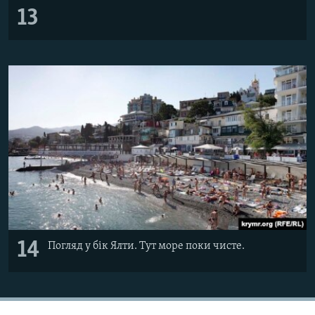
13
14
Погляд у бік Ялти. Тут море поки чисте.