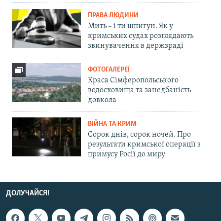
ПРАВА ЛЮДИНИ
Мить – і ти шпигун. Як у
кримських судах розглядають
звинувачення в держзраді
ФОТОГАЛЕРЕЇ
Краса Сімферопольського
водосховища та занедбаність
довкола
ВІЙНА ТА КРИМ
Сорок днів, сорок ночей. Про
результати кримської операції з
примусу Росії до миру
ДОЛУЧАЙСЯ!