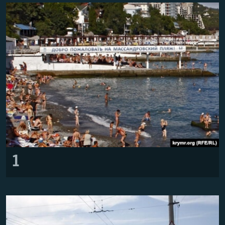
ВІДЕОУРОКИ «ELIFBE»
Русский
СВІДЧЕННЯ ОКУПАЦІЇ
Qırımtatar
УКРАЇНСЬКА ПРОБЛЕМА КРИМУ
ДОЛУЧАЙСЯ!
ІНФОГРАФІКА
Усі сайти RFE/RL
1