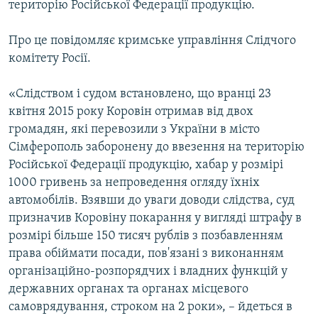
територію Російської Федерації продукцію.
ВІДЕОУРОКИ «ELIFBE»
Русский
СВІДЧЕННЯ ОКУПАЦІЇ
Про це повідомляє кримське управління Слідчого
Qırımtatar
комітету Росії.
УКРАЇНСЬКА ПРОБЛЕМА КРИМУ
ДОЛУЧАЙСЯ!
ІНФОГРАФІКА
«Слідством і судом встановлено, що вранці 23
квітня 2015 року Коровін отримав від двох
громадян, які перевозили з України в місто
Сімферополь заборонену до ввезення на територію
Усі сайти RFE/RL
Російської Федерації продукцію, хабар у розмірі
1000 гривень за непроведення огляду їхніх
автомобілів. Взявши до уваги доводи слідства, суд
призначив Коровіну покарання у вигляді штрафу в
розмірі більше 150 тисяч рублів з позбавленням
права обіймати посади, пов'язані з виконанням
організаційно-розпорядчих і владних функцій у
державних органах та органах місцевого
самоврядування, строком на 2 роки», – йдеться в