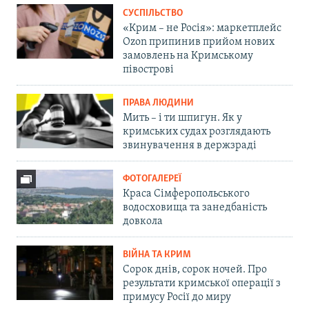
СУСПІЛЬСТВО
«Крим – не Росія»: маркетплейс
Ozon припинив прийом нових
замовлень на Кримському
півострові
ПРАВА ЛЮДИНИ
Мить – і ти шпигун. Як у
кримських судах розглядають
звинувачення в держзраді
ФОТОГАЛЕРЕЇ
Краса Сімферопольського
водосховища та занедбаність
довкола
ВІЙНА ТА КРИМ
Сорок днів, сорок ночей. Про
результати кримської операції з
примусу Росії до миру