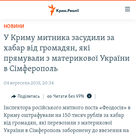
Доступність
посилання
Перейти
НОВИНИ
до
НОВИНИ
У Криму митника засудили за
основного
ВОДА.КРИМ
матеріалу
хабар від громадян, які
ВІДЕО ТА ФОТО
Перейти
прямували з материкової України
до
ПОЛІТИКА
в Сімферополь
основної
БЛОГИ
навігації
04 вересень 2015, 20:34
Перейти
ПОГЛЯД
до
Поділитись
Читати без VPN
ІНТЕРВ'Ю
пошуку
Інспектора російського митного поста «Феодосія» в
ВСЕ ЗА ДЕНЬ
Криму оштрафували на 150 тисяч рублів за хабар
СПЕЦПРОЕКТИ
від громадян, які перевозили з материкової
України в Сімферополь заборонену до ввезення на
ЯК ОБІЙТИ БЛОКУВАННЯ
ДЕПОРТАЦІЯ