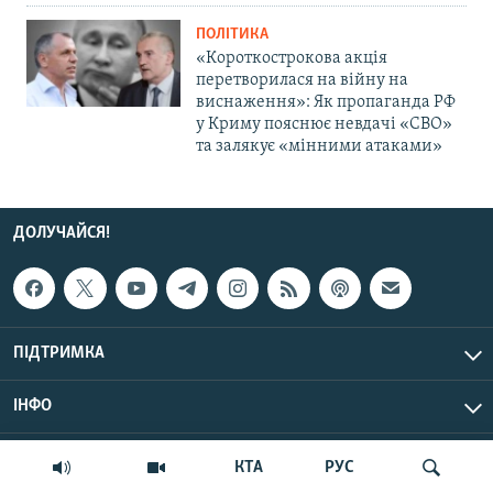
ПОЛІТИКА
«Короткострокова акція
перетворилася на війну на
виснаження»: Як пропаганда РФ
у Криму пояснює невдачі «СВО»
та залякує «мінними атаками»
ДОЛУЧАЙСЯ!
ПІДТРИМКА
ІНФО
© Крим.Реалії, 2026 | Усі права застережено.
КТА
РУС