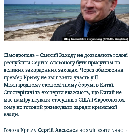
ВІДЕОУРОКИ «ELIFBE»
Русский
СВІДЧЕННЯ ОКУПАЦІЇ
Qırımtatar
УКРАЇНСЬКА ПРОБЛЕМА КРИМУ
ДОЛУЧАЙСЯ!
ІНФОГРАФІКА
Сімферополь – Санкції Заходу не дозволяють голові
республіки Сергію Аксьонову бути присутнім на
Усі сайти RFE/RL
великих закордонних заходах. Через обмеження
прем'єр Криму не зміг взяти участь у II
Міжнародному економічному форумі в Китаї.
Спостерігачі та експерти вважають, що Китай не
має наміру псувати стосунки з США і Євросоюзом,
тому не готовий ризикувати заради кримської
влади.
Голова Криму
Сергій Аксьонов
не зміг взяти участь