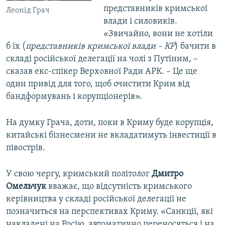
представників кримської
Леонід Грач
влади і силовиків.
«Звичайно, вони не хотіли
б їх (
представників кримської влади – КР
) бачити в
складі російської делегації на чолі з Путіним, –
сказав екс-спікер Верховної Ради АРК. – Це ще
один привід для того, щоб очистити Крим від
бандформувань і корупціонерів».
На думку Грача, доти, поки в Криму буде корупція,
китайські бізнесмени не вкладатимуть інвестиції в
півострів.
У свою чергу, кримський політолог
Дмитро
Омельчук
вважає, що відсутність кримського
керівництва у складі російської делегації не
позначиться на перспективах Криму. «Санкції, які
накладені на Росію, автоматично переносяться і на