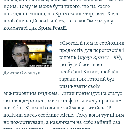
Крим. Тому не може бути такого, що на Росію
накладені санкції, а з Кримом йде торгівля. Хоча
пробоїни в цій політиці є», – сказав Омельчук у
коментарі для
Крим.Реалії
.
«Сьогодні немає серйозних
предметів для переговорів і
рішень (
щодо Криму – КР
),
які були б життєво
необхідні Китаю, щоб він
Дмитро Омельчук
заради них готовий був
ризикувати своїм
міжнародним іміджем. Китай претендує на статус
світової держави і зайві конфлікти йому просто не
потрібні. Крим ніколи не займав у китайській
політиці якесь особливе місце. Тому вони тут нічим
не пожертвували, а накликати на себе зайвий раз