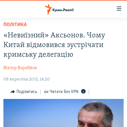
Доступність
посилання
Перейти
ПОЛІТИКА
до
НОВИНИ
«Невиїзний» Аксьонов. Чому
основного
ВОДА.КРИМ
матеріалу
Китай відмовився зустрічати
ВІДЕО ТА ФОТО
Перейти
кримську делегацію
до
ПОЛІТИКА
основної
Віктор Воробйов
БЛОГИ
навігації
Перейти
08 вересень 2015, 14:20
ПОГЛЯД
до
ІНТЕРВ'Ю
Поділитись
Читати без VPN
пошуку
ВСЕ ЗА ДЕНЬ
СПЕЦПРОЕКТИ
ЯК ОБІЙТИ БЛОКУВАННЯ
ДЕПОРТАЦІЯ