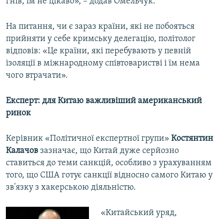
гнів, їм не цікаво», – додав Омельчук.
На питання, чи є зараз країни, які не побояться
прийняти у себе кримську делегацію, політолог
відповів: «Це країни, які перебувають у певній
ізоляції в міжнародному співтоваристві і їм нема
чого втрачати».
Експерт: для Китаю важливіший американський
ринок
Керівник «Політичної експертної групи»
Костянтин
Калачов
зазначає, що Китай дуже серйозно
ставиться до теми санкцій, особливо з урахуванням
того, що США готує санкції відносно самого Китаю у
зв'язку з хакерською діяльністю.
«Китайський уряд,