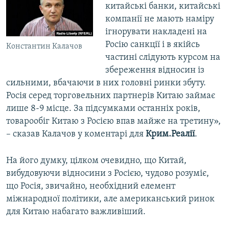
китайські банки, китайські
компанії не мають наміру
ігнорувати накладені на
Росію санкції і в якійсь
Константин Калачов
частині слідують курсом на
збереження відносин із
сильними, вбачаючи в них головні ринки збуту.
Росія серед торговельних партнерів Китаю займає
лише 8-9 місце. За підсумками останніх років,
товарообіг Китаю з Росією впав майже на третину»,
– сказав Калачов у коментарі для
Крим.Реалії
.
На його думку, цілком очевидно, що Китай,
вибудовуючи відносини з Росією, чудово розуміє,
що Росія, звичайно, необхідний елемент
міжнародної політики, але американський ринок
для Китаю набагато важливіший.