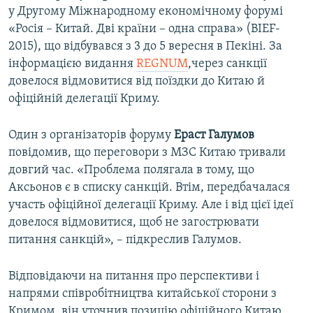
у Другому Міжнародному економічному форумі
«Росія – Китай. Дві країни – одна справа» (BIEF-
2015), що відбувався з 3 до 5 вересня в Пекіні. За
інформацією видання
REGNUM
,через санкції
довелося відмовитися від поїздки до Китаю й
офіційній делегації Криму.
Один з організаторів форуму
Ераст Галумов
повідомив, що переговори з МЗС Китаю тривали
довгий час. «Проблема полягала в тому, що
Аксьонов є в списку санкцій. Втім, передбачалася
участь офіційної делегації Криму. Але і від цієї ідеї
довелося відмовитися, щоб не загострювати
питання санкцій», – підкреслив Галумов.
Відповідаючи на питання про перспективи і
напрями співробітництва китайської сторони з
Кримом, він уточнив позицію офіційного Китаю