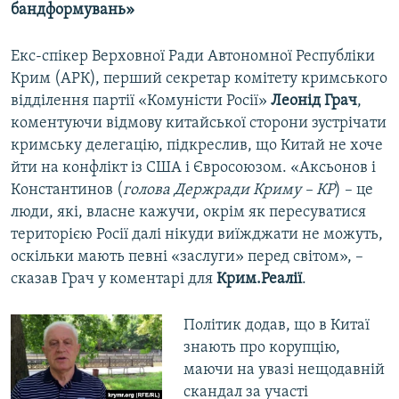
бандформувань»
Екс-спікер Верховної Ради Автономної Республіки
Крим (АРК), перший секретар комітету кримського
відділення партії «Комуністи Росії»
Леонід Грач
,
коментуючи відмову китайської сторони зустрічати
кримську делегацію, підкреслив, що Китай не хоче
йти на конфлікт із США і Євросоюзом. «Аксьонов і
Константинов (
голова Держради Криму – КР
) – це
люди, які, власне кажучи, окрім як пересуватися
територією Росії далі нікуди виїжджати не можуть,
оскільки мають певні «заслуги» перед світом», –
сказав Грач у коментарі для
Крим.Реалії
.
Політик додав, що в Китаї
знають про корупцію,
маючи на увазі нещодавній
скандал за участі