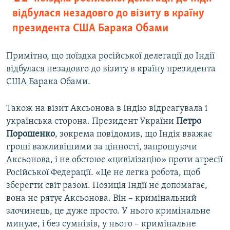
відбулася незадовго до візиту в країну
президента США Барака Обами
Примітно, що поїздка російської делегації до Індії
відбулася незадовго до візиту в країну президента
США Барака Обами.
Також на візит Аксьонова в Індію відреагувала і
українська сторона. Президент України
Петро
Порошенко
, зокрема повідомив, що Індія вважає
гроші важливішими за цінності, запрошуючи
Аксьонова, і не обстоює «цивілізацію» проти агресії
Російської Федерації. «Це не легка робота, щоб
зберегти світ разом. Позиція Індії не допомагає,
вона не рятує Аксьонова. Він – кримінальний
злочинець, це дуже просто. У нього кримінальне
минуле, і без сумнівів, у нього – кримінальне