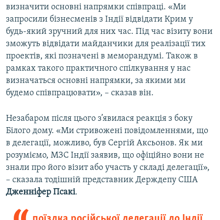
визначити основні напрямки співпраці. «Ми
запросили бізнесменів з Індії відвідати Крим у
будь-який зручний для них час. Під час візиту вони
зможуть відвідати майданчики для реалізації тих
проектів, які позначені в меморандумі. Також в
рамках такого практичного спілкування у нас
визначаться основні напрямки, за якими ми
будемо співпрацювати», – сказав він.
Незабаром після цього з’явилася реакція з боку
Білого дому. «Ми стривожені повідомленнями, що
в делегації, можливо, був Сергій Аксьонов. Як ми
розуміємо, МЗС Індії заявив, що офіційно вони не
знали про його візит або участь у складі делегації»,
– сказала тодішній представник Держдепу США
Дженніфер Псакі
.
поїздка російської делегації до Індії