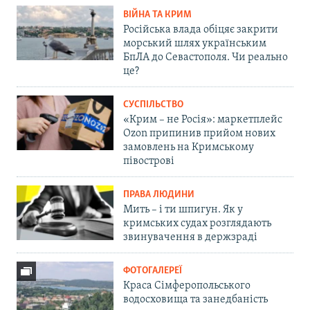
ВІЙНА ТА КРИМ
Російська влада обіцяє закрити
морський шлях українським
БпЛА до Севастополя. Чи реально
це?
СУСПІЛЬСТВО
«Крим – не Росія»: маркетплейс
Ozon припинив прийом нових
замовлень на Кримському
півострові
ПРАВА ЛЮДИНИ
Мить – і ти шпигун. Як у
кримських судах розглядають
звинувачення в держзраді
ФОТОГАЛЕРЕЇ
Краса Сімферопольського
водосховища та занедбаність