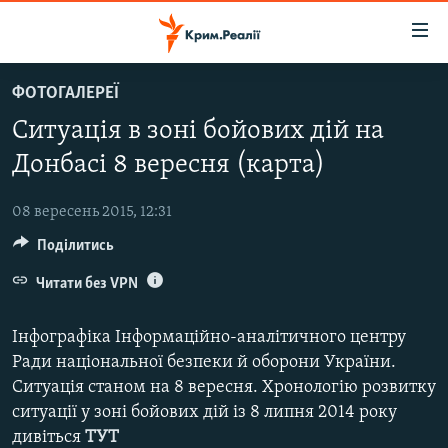
Доступність
посилання
Перейти
ФОТОГАЛЕРЕЇ
до
НОВИНИ
Ситуація в зоні бойових дій на
основного
ВОДА.КРИМ
матеріалу
Донбасі 8 вересня (карта)
ВІДЕО ТА ФОТО
Перейти
до
08 вересень 2015, 12:31
ПОЛІТИКА
основної
Поділитись
БЛОГИ
навігації
Перейти
Читати без VPN
ПОГЛЯД
до
ІНТЕРВ'Ю
пошуку
Інфографіка Інформаційно-аналітичного центру
ВСЕ ЗА ДЕНЬ
Ради національної безпеки й оборони України.
Ситуація станом на 8 вересня. Хронологію розвитку
СПЕЦПРОЕКТИ
ситуації у зоні бойових дій із 8 липня 2014 року
ЯК ОБІЙТИ БЛОКУВАННЯ
ДЕПОРТАЦІЯ
дивіться
ТУТ