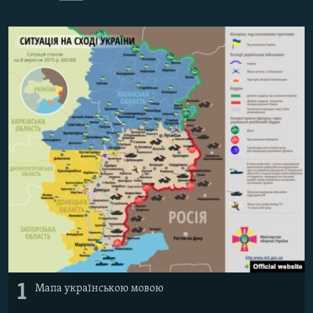
ВІДЕОУРОКИ «ELIFBE»
Русский
СВІДЧЕННЯ ОКУПАЦІЇ
Qırımtatar
УКРАЇНСЬКА ПРОБЛЕМА КРИМУ
ДОЛУЧАЙСЯ!
ІНФОГРАФІКА
Усі сайти RFE/RL
1
Мапа українською мовою