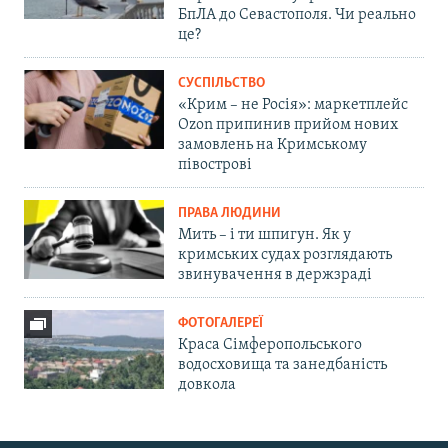
БпЛА до Севастополя. Чи реально
це?
СУСПІЛЬСТВО
«Крим – не Росія»: маркетплейс
Ozon припинив прийом нових
замовлень на Кримському
півострові
ПРАВА ЛЮДИНИ
Мить – і ти шпигун. Як у
кримських судах розглядають
звинувачення в держзраді
ФОТОГАЛЕРЕЇ
Краса Сімферопольського
водосховища та занедбаність
довкола