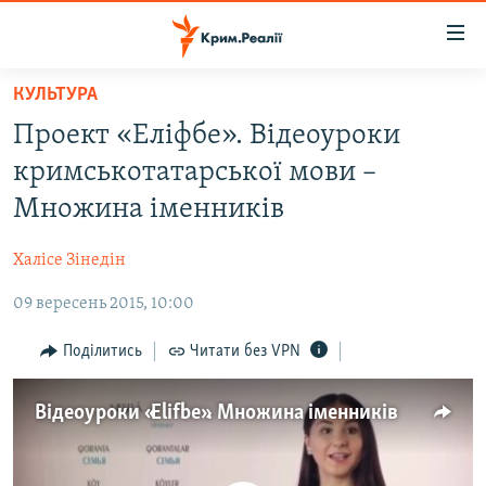
Доступність
посилання
Перейти
КУЛЬТУРА
до
НОВИНИ
Проект «Еліфбе». Відеоуроки
основного
ВОДА.КРИМ
матеріалу
кримськотатарської мови –
ВІДЕО ТА ФОТО
Перейти
Множина іменників
до
ПОЛІТИКА
основної
Халісе Зінедін
БЛОГИ
навігації
Перейти
09 вересень 2015, 10:00
ПОГЛЯД
до
ІНТЕРВ'Ю
Поділитись
Читати без VPN
пошуку
ВСЕ ЗА ДЕНЬ
Відеоуроки «Elifbe». Множина іменників
СПЕЦПРОЕКТИ
ЯК ОБІЙТИ БЛОКУВАННЯ
ДЕПОРТАЦІЯ