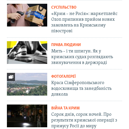
СУСПІЛЬСТВО
«Крим – не Росія»: маркетплейс
Ozon припинив прийом нових
замовлень на Кримському
півострові
ПРАВА ЛЮДИНИ
Мить – і ти шпигун. Як у
кримських судах розглядають
звинувачення в держзраді
ФОТОГАЛЕРЕЇ
Краса Сімферопольського
водосховища та занедбаність
довкола
ВІЙНА ТА КРИМ
Сорок днів, сорок ночей. Про
результати кримської операції з
примусу Росії до миру