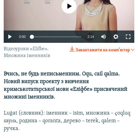
ВІДЕОУРОКИ «ELIFBE»
No media source currently available
Русский
СВІДЧЕННЯ ОКУПАЦІЇ
Qırımtatar
УКРАЇНСЬКА ПРОБЛЕМА КРИМУ
0:00
2:14
ДОЛУЧАЙСЯ!
ІНФОГРАФІКА
Відеоуроки «Elifbe».
Завантажити на комп'ютер
Множина іменників
Усі сайти RFE/RL
Вчись, не будь неписьменним. Oqu, cail qalma.
Новий випуск проекту з вивчення
кримськотатарської мови «Еліфбе» присвячений
множині іменників.
Luğat (словник): іменник – isim, множина – çoqluq
sayısı, родина – qoranta, дерево – terek, qalem –
ручка.