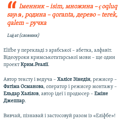
Іменник – isim, множина – çoqluq
sayısı, родина – qoranta, дерево – terek,
qalem – ручка
Luğat (словник)
Elifbe у перекладі з арабської – абетка, алфавіт.
Відеоуроки кримськотатарської мови – ще один
проект
Крим.Реалії
.
Автор тексту і ведуча –
Халісе Зінедін
, режисер –
Фатіма Османова
, оператор і режисер монтажу –
Ельдар Халілов
, автор ідеї і продюсер –
Еміне
Джеппар
.
Вивчай, пізнавай і застосовуй разом із «Еліфбе»!