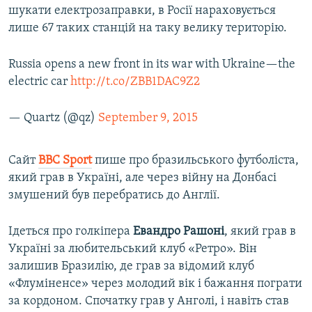
шукати електрозаправки, в Росії нараховується
лише 67 таких станцій на таку велику територію.
Russia opens a new front in its war with Ukraine—the
electric car
http://t.co/ZBB1DAC9Z2
— Quartz (@qz)
September 9, 2015
Сайт
BBC
Sport
пише про бразильського футболіста,
який грав в Україні, але через війну на Донбасі
змушений був перебратись до Англії.
Ідеться про голкіпера
Евандро Рашоні
, який грав в
Україні за любительський клуб «Ретро». Він
залишив Бразилію, де грав за відомий клуб
«Флуміненсе» через молодий вік і бажання пограти
за кордоном. Спочатку грав у Анголі, і навіть став