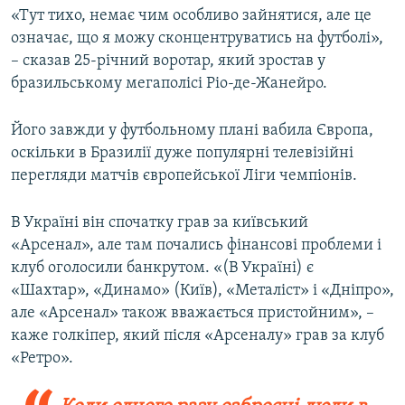
«Тут тихо, немає чим особливо зайнятися, але це
означає, що я можу сконцентруватись на футболі»,
– сказав 25-річний воротар, який зростав у
бразильському мегаполісі Ріо-де-Жанейро.
Його завжди у футбольному плані вабила Європа,
оскільки в Бразилії дуже популярні телевізійні
перегляди матчів європейської Ліги чемпіонів.
В Україні він спочатку грав за київський
«Арсенал», але там почались фінансові проблеми і
клуб оголосили банкрутом. «(В Україні) є
«Шахтар», «Динамо» (Київ), «Металіст» і «Дніпро»,
але «Арсенал» також вважається пристойним», –
каже голкіпер, який після «Арсеналу» грав за клуб
«Ретро».