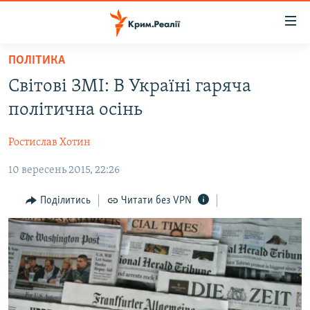
Доступність
посилання
Перейти
ПОЛІТИКА
до
НОВИНИ
Світові ЗМІ: В Україні гаряча
основного
ВОДА.КРИМ
матеріалу
політична осінь
ВІДЕО ТА ФОТО
Перейти
до
Ростислав Хотин
ПОЛІТИКА
основної
10 вересень 2015, 22:26
БЛОГИ
навігації
Перейти
ПОГЛЯД
Поділитись
Читати без VPN
до
ІНТЕРВ'Ю
пошуку
ВСЕ ЗА ДЕНЬ
СПЕЦПРОЕКТИ
ЯК ОБІЙТИ БЛОКУВАННЯ
ДЕПОРТАЦІЯ