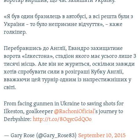
воротар вирішив, що час залишати Україну.
«Я був один бразилець в автобусі, а всі решта були з
України – то було неприємне відчуття», – каже
голкіпер.
Перебравшись до Англії, Евандро захищатиме
ворота «Ілкестона», стадіон якого має усього лише 3
тисячі місць. Але він не журиться, оскільки завжди
хотів спробувати сили в розіграші Кубку Англії,
вважаючи цей турнір одним із напрестижніших у
світі.
From facing gunmen in Ukraine to saving shots for
Ilkeston, goalkeeper
@RachoniOficial
's journey to
Derbyshire:
http://t.co/8OqycGdQOo
— Gary Rose (@Gary_Rose83)
September 10, 2015