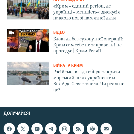
«Крим – єдиний регіон, де
українці – меншість»: дискусія
навколо нової пам'ятної дати
ВІДЕО
Блокада без сухопутної операції:
Крим сам себе не заправить і не
прогодує | Крим.Реалії
ВІЙНА ТА КРИМ
Російська влада обіцяє закрити
морський шлях українським
БпЛА до Севастополя. Чи реально
це?
ДОЛУЧАЙСЯ!