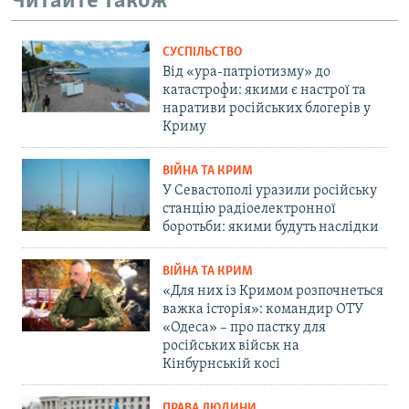
Читайте також
СУСПІЛЬСТВО
Від «ура-патріотизму» до
катастрофи: якими є настрої та
наративи російських блогерів у
Криму
ВІЙНА ТА КРИМ
У Севастополі уразили російську
станцію радіоелектронної
боротьби: якими будуть наслідки
ВІЙНА ТА КРИМ
«Для них із Кримом розпочнеться
важка історія»: командир ОТУ
«Одеса» – про пастку для
російських військ на
Кінбурнській косі
ПРАВА ЛЮДИНИ