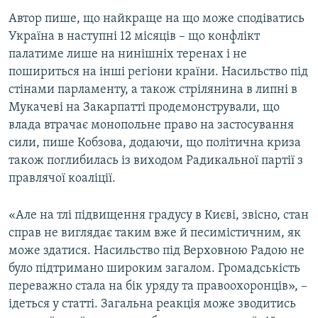
Автор пише, що найкраще на що може сподіватись
Україна в наступні 12 місяців – що конфлікт
палатиме лише на нинішніх теренах і не
пошириться на інші регіони країни. Насильство під
стінами парламенту, а також стрілянина в липні в
Мукачеві на Закарпатті продемонстрували, що
влада втрачає монопольне право на застосування
сили, пише Кобзова, додаючи, що політична криза
також поглибилась із виходом Радикальної партії з
правлячої коаліції.
«Але на тлі підвищення градусу в Києві, звісно, стан
справ не виглядає таким вже й песимістичним, як
може здатися. Насильство під Верховною Радою не
було підтримано широким загалом. Громадськість
переважно стала на бік уряду та правоохоронців», –
ідеться у статті. Загальна реакція може зводитись