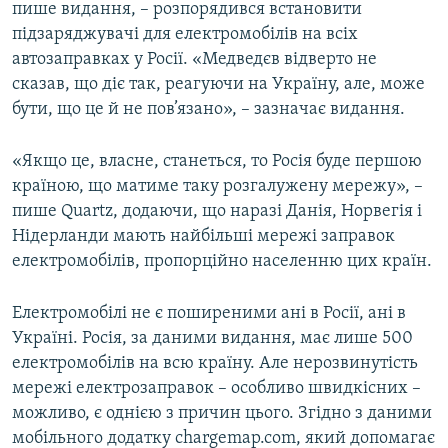
пише видання, – розпорядився встановити
підзаряджувачі для електромобілів на всіх
автозаправках у Росії. «Медведєв відверто не
сказав, що діє так, реагуючи на Україну, але, може
бути, що це й не пов’язано», – зазначає видання.
«Якщо це, власне, станеться, то Росія буде першою
країною, що матиме таку розгалужену мережу», –
пише Quartz, додаючи, що наразі Данія, Норвегія і
Нідерланди мають найбільші мережі заправок
електромобілів, пропорційно населенню цих країн.
Електромобілі не є поширеними ані в Росії, ані в
Україні. Росія, за даними видання, має лише 500
електромобілів на всю країну. Але нерозвинутість
мережі електрозаправок – особливо швидкісних –
можливо, є однією з причин цього. Згідно з даними
мобільного додатку chargemap.com, який допомагає