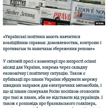
ВІДЕОУРОКИ «ELIFBE»
Русский
СВІДЧЕННЯ ОКУПАЦІЇ
Qırımtatar
УКРАЇНСЬКА ПРОБЛЕМА КРИМУ
ДОЛУЧАЙСЯ!
ІНФОГРАФІКА
«Українські політики мають навчитися
коаліційним справам: домовленостям, контролю і
противагам та навичкам збереження реноме»
Усі сайти RFE/RL
У світовій пресі є коментарі про непрості осінні
місяці для України, зокрема через складну
економічну і політичну ситуацію. Також є
публікації про плани України збудувати мережу
швидких заправок для електричних автомобілів, і
що ці плани спонукали Росію поспіхом оголосити
про такі ж плани, аби не відставати від українців. І
також є розповідь про бразильського голкіпера,