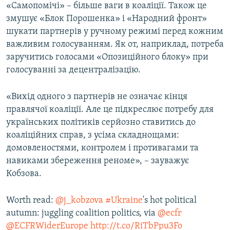
«Самопомічі» – більше ваги в коаліції. Також це
змушує «Блок Порошенка» і «Народний фронт»
шукати партнерів у ручному режимі перед кожним
важливим голосуванням. Як от, наприклад, потреба
заручитись голосами «Опозиційного блоку» при
голосуванні за децентралізацію.
«Вихід одного з партнерів не означає кінця
правлячої коаліції. Але це підкреслює потребу для
українських політиків серйозно ставитись до
коаліційних справ, з усіма складнощами:
домовленостями, контролем і противагами та
навиками збереження реноме», – зауважує
Кобзова.
Worth read:
@j_kobzova
#Ukraine
's hot political
autumn: juggling coalition politics, via
@ecfr
@ECFRWiderEurope
http://t.co/RiTbPpu3Fo