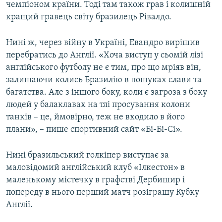
чемпіоном країни. Тоді там також грав і колишній
кращий гравець світу бразилець Рівалдо.
Нині ж, через війну в Україні, Евандро вирішив
перебратись до Англії. «Хоча виступ у сьомій лізі
англійського футболу не є тим, про що мріяв він,
залишаючи колись Бразилію в пошуках слави та
багатства. Але з іншого боку, коли є загроза з боку
людей у балаклавах на тлі просування колони
танків – це, ймовірно, теж не входило в його
плани», – пише спортивний сайт «Бі-Бі-Сі».
Нині бразильський голкіпер виступає за
маловідомий англійський клуб «Ілкестон» в
маленькому містечку в графстві Дербишир і
попереду в нього перший матч розіграшу Кубку
Англії.