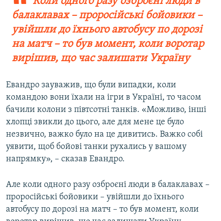
Коли одного разу озброєні люди в
балаклавах – проросійські бойовики –
увійшли до їхнього автобусу по дорозі
на матч – то був момент, коли воротар
вирішив, що час залишати Україну
Евандро зауважив, що були випадки, коли
командою вони їхали на ігри в Україні, то часом
бачили колони з півтсотні танків. «Можливо, інші
хлопці звикли до цього, але для мене це було
незвично, важко було на це дивитись. Важко собі
уявити, щоб бойові танки рухались у вашому
напрямку», – сказав Евандро.
Але коли одного разу озброєні люди в балаклавах –
проросійські бойовики – увійшли до їхнього
автобусу по дорозі на матч – то був момент, коли