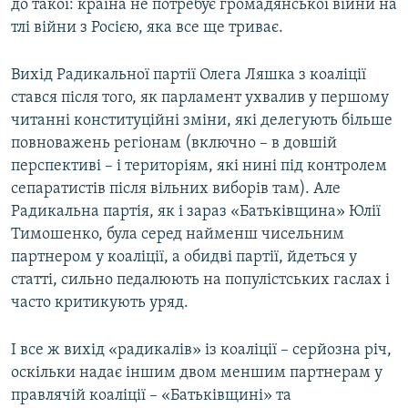
до такої: країна не потребує громадянської війни на
тлі війни з Росією, яка все ще триває.
Вихід Радикальної партії Олега Ляшка з коаліції
стався після того, як парламент ухвалив у першому
читанні конституційні зміни, які делегують більше
повноважень регіонам (включно – в довшій
перспективі – і територіям, які нині під контролем
сепаратистів після вільних виборів там). Але
Радикальна партія, як і зараз «Батьківщина» Юлії
Тимошенко, була серед найменш чисельним
партнером у коаліції, а обидві партії, йдеться у
статті, сильно педалюють на популістських гаслах і
часто критикують уряд.
І все ж вихід «радикалів» із коаліції – серйозна річ,
оскільки надає іншим двом меншим партнерам у
правлячій коаліції – «Батьківщині» та