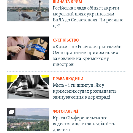
ВІЙНА ТА КРИМ
Російська влада обіцяє закрити
морський шлях українським
БпЛА до Севастополя. Чи реально
це?
СУСПІЛЬСТВО
«Крим – не Росія»: маркетплейс
Ozon припинив прийом нових
замовлень на Кримському
півострові
ПРАВА ЛЮДИНИ
Мить – і ти шпигун. Як у
кримських судах розглядають
звинувачення в держзраді
ФОТОГАЛЕРЕЇ
Краса Сімферопольського
водосховища та занедбаність
довкола