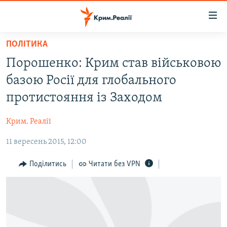
Доступність
посилання
Перейти
ПОЛІТИКА
до
НОВИНИ
Порошенко: Крим став військовою
основного
ВОДА.КРИМ
матеріалу
базою Росії для глобального
ВІДЕО ТА ФОТО
Перейти
протистояння із Заходом
до
ПОЛІТИКА
основної
Крим. Реалії
БЛОГИ
навігації
Перейти
11 вересень 2015, 12:00
ПОГЛЯД
до
ІНТЕРВ'Ю
Поділитись
Читати без VPN
пошуку
ВСЕ ЗА ДЕНЬ
СПЕЦПРОЕКТИ
ЯК ОБІЙТИ БЛОКУВАННЯ
ДЕПОРТАЦІЯ