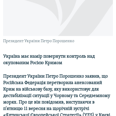
ВІДЕОУРОКИ «ELIFBE»
Русский
СВІДЧЕННЯ ОКУПАЦІЇ
Qırımtatar
УКРАЇНСЬКА ПРОБЛЕМА КРИМУ
ДОЛУЧАЙСЯ!
ІНФОГРАФІКА
Президент України Петро Порошенко
Україна має намір повернути контроль над
Усі сайти RFE/RL
окупованим Росією Кримом
Президент України Петро Порошенко заявив, що
Російська Федерація перетворила анексований
Крим на військову базу, яку використовує для
дестабілізації ситуації у Чорному та Середземному
морях. Про це він повідомив, виступаючи в
п'ятницю 11 вересня на щорічній зустрічі
«Ялтинської Європейської Стратегії» (YES) у Києві.