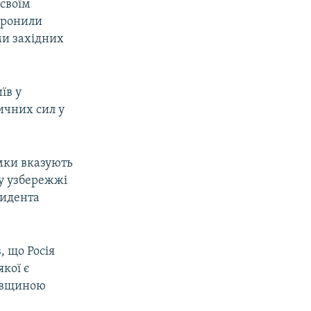
 своїм
оронили
ими західних
їв у
тичних сил у
імки вказують
му узбережжі
зидента
, що Росія
кої є
ківщиною