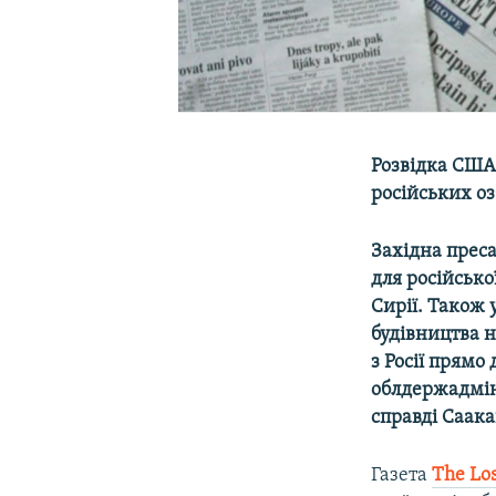
Розвідка США
російських оз
Західна прес
для російсько
Сирії. Також 
будівництва н
з Росії прямо
облдержадміні
справді Саака
Газета
The Lo