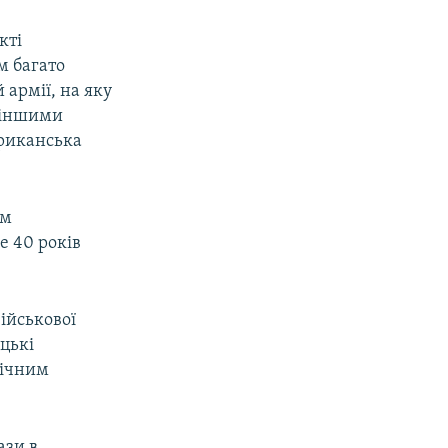
кті
м багато
 армії, на яку
а іншими
ериканська
им
е 40 років
військової
ецькі
гічним
ази в