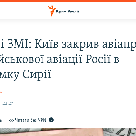
і ЗМІ: Київ закрив авіап
йськової авіації Росії в
мку Сирії
н
, 22:27
ь
Читати без VPN