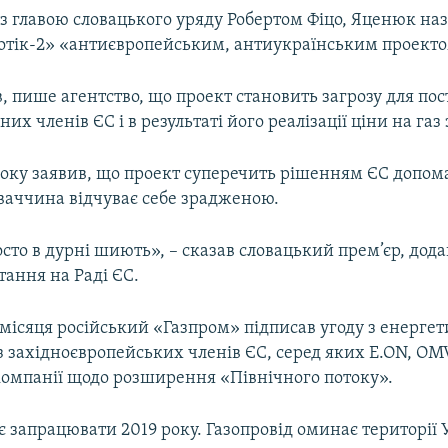
і з главою словацького уряду Робертом Фіцо, Яценюк на
отік-2» «антиєвропейським, антиукраїнським проекто
, пише агентство, що проект становить загрозу для пос
их членів ЄС і в результаті його реалізації ціни на газ 
 боку заявив, що проект суперечить рішенням ЄС допом
оваччина відчуває себе зрадженою.
сто в дурні шиють», – сказав словацький прем’єр, дод
тання на Раді ЄС.
 місяця російський «Газпром» підписав угоду з енерг
 західноєвропейських членів ЄС, серед яких E.ON, OMV
 компанії щодо розширення «Північного потоку».
є запрацювати 2019 року. Газопровід оминає території 