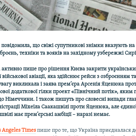
 повідомила, що свіжі супутникові знімки вказують н
броєнь, техніки та вояків на західному узбережжі Сирі
а активно пише про рішення Києва закрити українськи
ї військової авіації, яка здійснює рейси з озброєнням т
увагу викликала і заява прем’єра Арсенія Яценюка про
ової додаткової гілки проект «Північний потік», яким 
 до Німеччини. І також пишуть про словесні випади гла
страції Міхеїла Саакашвілі проти Яценюка, але єдино
швілі має прем’єрські амбіції – наразі немає.
s Angeles Times
пише про те, що Україна приєдналася д