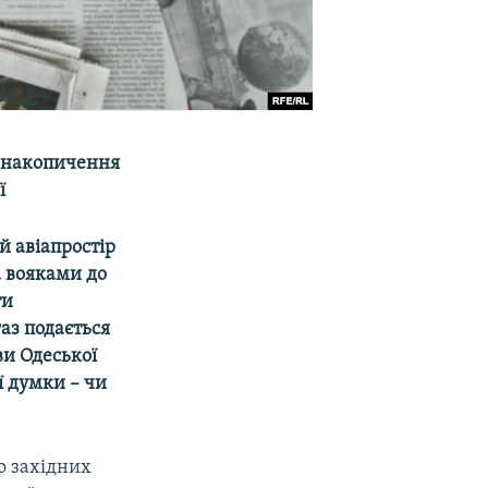
а накопичення
ї
й авіапростір
а вояками до
ти
газ подається
ви Одеської
ї думки – чи
о західних