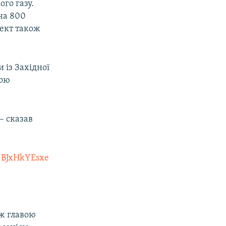
го газу.
на 800
оект також
и із Західної
зою
– сказав
o/BJxHkYEsxe
ж главою