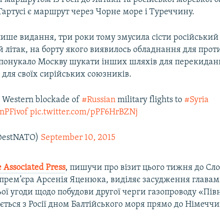
артусі є маршрут через Чорне море і Туреччину.
пише видання, три роки тому змусила сісти російський
літак, на борту якого виявилось обладнання для прот
спонукало Москву шукати інших шляхів для перекидан
для своїх сирійських союзників.
s Western blockade of
#Russian
military flights to
#Syria
7nPFivof
pic.twitter.com/pPF6HrBZNj
@estNATO)
September 10, 2015
 Associated Press
, пишучи про візит цього тижня до С
 прем’єра Арсенія Яценюка, виділяє засудження главам
ої угоди щодо побудови другої черги газопроводу «Пів
ється з Росії дном Балтійського моря прямо до Німечч