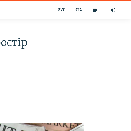
РУС
КТА
ростір