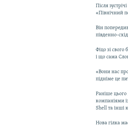
Після зустріч
«Північний п
Він попередив
південно-східн
Фіцо зі свого
і що сама Сл
«Вони нас про
підніме це пи
Раніше цього
компаніями із
Shell та інші
Нова гілка ма