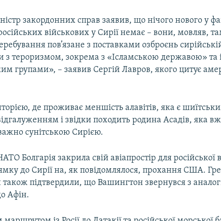
ністр закордонних справ заявив, що нічого нового у фа
осійських військових у Сирії немає – вони, мовляв, та
перебування пов’язане з поставками озброєнь сирійській
йни з тероризмом, зокрема з «Ісламською державою» т
ким групами», – заявив Сергій Лавров, якого цитує ам
иторією, де проживає меншість алавітів, яка є шиїтськ
ідгалуженням і звідки походить родина Асадів, яка вж
важно сунітською Сирією.
АТО Болгарія закрила свій авіапростір для російської 
рямку до Сирії на, як повідомлялося, прохання США. Гр
 також підтвердили, що Вашингтон звернувся з анало
о Афін.
маршрутом із Росії до Латакії та російської морської б