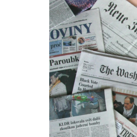
ВІДЕОУРОКИ «ELIFBE»
СВІДЧЕННЯ ОКУПАЦІЇ
УКРАЇНСЬКА ПРОБЛЕМА КРИМУ
ІНФОГРАФІКА