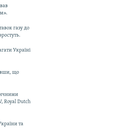
звав
м».
тавок газу до
зростуть.
агати Україні
авши, що
етичними
, Royal Dutch
України та