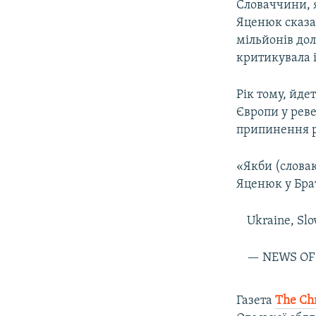
Словаччини, 
Яценюк сказав
мільйонів до
критикувала і
Рік тому, йде
Європи у реве
припинення р
«Якби (словак
Яценюк у Бра
Ukraine, Sl
— NEWS OF
Газета
The Chr