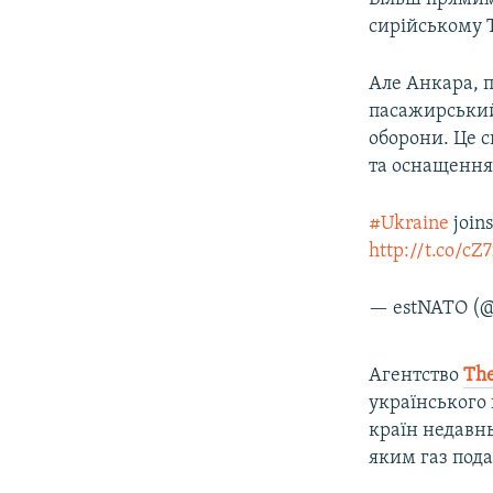
сирійському Т
Але Анкара, 
пасажирський 
оборони. Це 
та оснащення 
#Ukraine
join
http://t.co/cZ
— estNATO (
Агентство
The
українського
країн недавнь
яким газ пода