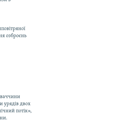
иповітряної
ня озброєнь
ловаччини
и урядів двох
нічний потік»,
ини.