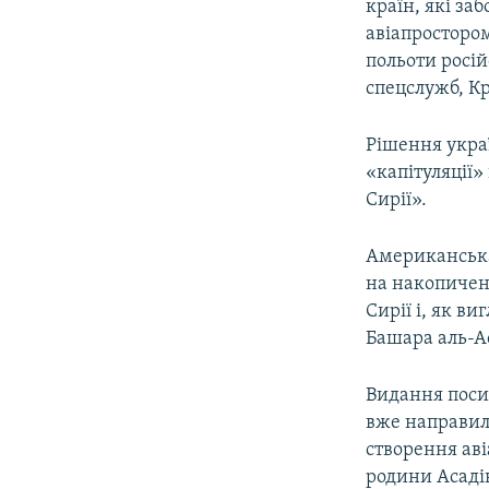
країн, які за
авіапросторо
польоти росій
спецслужб, Кр
Рішення укра
«капітуляції»
Сирії».
Американська 
на накопиченн
Сирії і, як в
Башара аль-Ас
Видання посил
вже направила
створення аві
родини Асаді