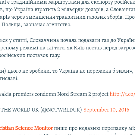
які є традиційними маршрутами для експорту російсько
, що Україна втратить 2 мільярди доларів, а Словаччи
ларів через зменшення транзитних газових зборів. Пр
 Польща, зазначає агентство.
ться у статті, Словаччина почала подавати газ до Україн
рсному режимі на тлі того, як Київ постав перед загро
осійських поставок газу.
и) цього не зробили, то Україна не пережила б зими», 
тиславі.
ovakia premiers condemn Nord Stream 2 project
http://t.c
 THE WORLD UK (@NOTWRLDUK)
September 10, 2015
istian Science Monitor
пише про недавню перепалку мі