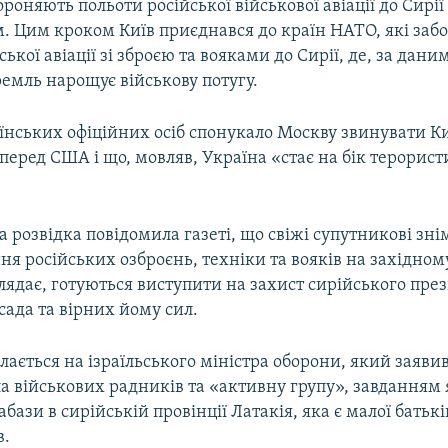
бороняють польоти російської військової авіації до Сирії
м. Цим кроком Київ приєднався до країн НАТО, які заб
ської авіації зі зброєю та вояками до Сирії, де, за дан
емль нарощує військову потугу.
їнських офіційних осіб спонукало Москву звинувати Ки
 перед США і що, мовляв, Україна «стає на бік терорис
розвідка повідомила газеті, що свіжі супутникові зн
я російських озброєнь, техніки та вояків на західно
иглядає, готуються виступити на захист сирійського пре
ада та вірних йому сил.
ається на ізраїльського міністра оборони, який заявив
 військових радників та «активну групу», завданням я
абази в сирійській провінції Латакія, яка є малої бать
в.