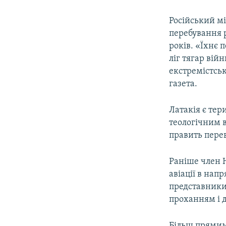
Російський мі
перебування р
років. «Їхнє 
ліг тягар ві
екстремістсь
газета.
Латакія є тер
теологічним в
править пере
Раніше член Н
авіації в нап
представники
проханням і д
Більш прямим 