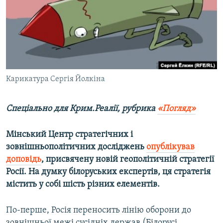
ВІДЕОУРОКИ «ELIFBE»
Русский
СВІДЧЕННЯ ОКУПАЦІЇ
Qırımtatar
УКРАЇНСЬКА ПРОБЛЕМА КРИМУ
ДОЛУЧАЙСЯ!
ІНФОГРАФІКА
Карикатура Сергія Йолкіна
Спеціально для Крим.Реалії, рубрика
«Погляд»
Усі сайти RFE/RL
Мінський Центр стратегічних і
зовнішньополітичних досліджень
опублікував
доповідь
, присвячену новій геополітичній стратегії
Росії. На думку білоруських експертів, ця стратегія
містить у собі шість різних елементів.
По-перше, Росія переносить лінію оборони до
зовнішньої межі сусідніх держав (Білорусі,