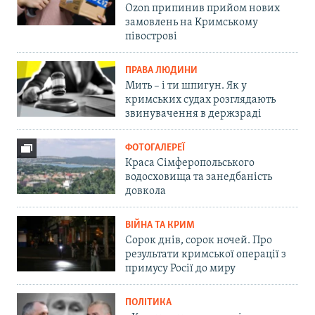
Ozon припинив прийом нових
замовлень на Кримському
півострові
ПРАВА ЛЮДИНИ
Мить – і ти шпигун. Як у
кримських судах розглядають
звинувачення в держзраді
ФОТОГАЛЕРЕЇ
Краса Сімферопольського
водосховища та занедбаність
довкола
ВІЙНА ТА КРИМ
Сорок днів, сорок ночей. Про
результати кримської операції з
примусу Росії до миру
ПОЛІТИКА