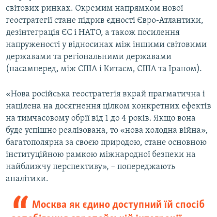
світових ринках. Окремим напрямком нової
геостратегії стане підрив єдності Євро-Атлантики,
дезінтеграція ЄС і НАТО, а також посилення
напруженості у відносинах між іншими світовими
державами та регіональними державами
(насамперед, між США і Китаєм, США та Іраном).
«Нова російська геостратегія вкрай прагматична і
націлена на досягнення цілком конкретних ефектів
на тимчасовому обрії від 1 до 4 років. Якщо вона
буде успішно реалізована, то «нова холодна війна»,
багатополярна за своєю природою, стане основною
інституційною рамкою міжнародної безпеки на
найближчу перспективу», – попереджають
аналітики.
Москва як єдино доступний їй спосіб