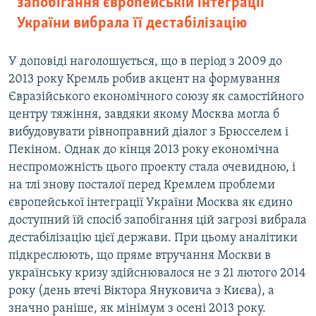
запобігання європейській інтеграції
України вибрала її дестабілізацію
У доповіді наголошується, що в період з 2009 до
2013 року Кремль робив акцент на формування
Євразійського економічного союзу як самостійного
центру тяжіння, завдяки якому Москва могла б
вибудовувати рівноправний діалог з Брюсселем і
Пекіном. Однак до кінця 2013 року економічна
неспроможність цього проекту стала очевидною, і
на тлі знову посталої перед Кремлем проблеми
європейської інтеграції України Москва як єдино
доступний їй спосіб запобігання цій загрозі вибрала
дестабілізацію цієї держави. При цьому аналітики
підкреслюють, що пряме втручання Москви в
українську кризу здійснювалося не з 21 лютого 2014
року (день втечі Віктора Януковича з Києва), а
значно раніше, як мінімум з осені 2013 року.