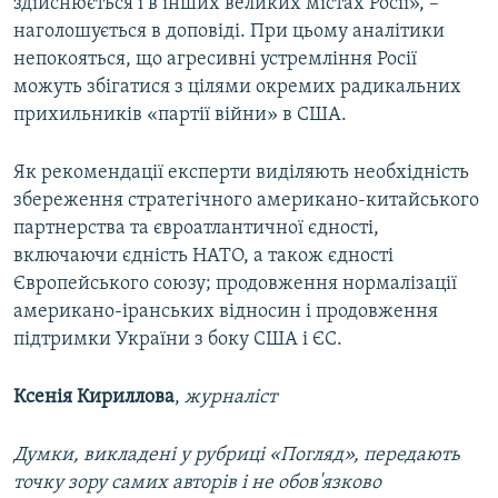
здійснюється і в інших великих містах Росії», –
наголошується в доповіді. При цьому аналітики
непокояться, що агресивні устремління Росії
можуть збігатися з цілями окремих радикальних
прихильників «партії війни» в США.
Як рекомендації експерти виділяють необхідність
збереження стратегічного американо-китайського
партнерства та євроатлантичної єдності,
включаючи єдність НАТО, а також єдності
Європейського союзу; продовження нормалізації
американо-іранських відносин і продовження
підтримки України з боку США і ЄС.
Ксенія Кириллова
,
журналіст
Думки, викладені у рубриці «Погляд», передають
точку зору самих авторів і не обов'язково