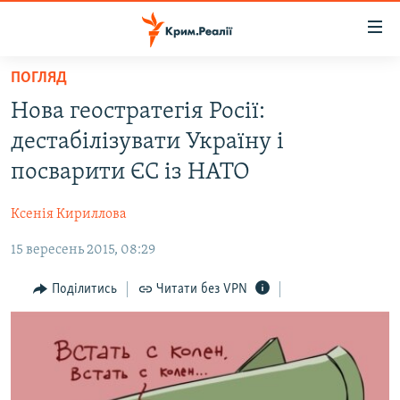
Доступність
посилання
Перейти
ПОГЛЯД
до
НОВИНИ
Нова геостратегія Росії:
основного
ВОДА.КРИМ
матеріалу
дестабілізувати Україну і
ВІДЕО ТА ФОТО
Перейти
посварити ЄС із НАТО
до
ПОЛІТИКА
основної
Ксенія Кириллова
БЛОГИ
навігації
Перейти
15 вересень 2015, 08:29
ПОГЛЯД
до
ІНТЕРВ'Ю
Поділитись
Читати без VPN
пошуку
ВСЕ ЗА ДЕНЬ
СПЕЦПРОЕКТИ
ЯК ОБІЙТИ БЛОКУВАННЯ
ДЕПОРТАЦІЯ