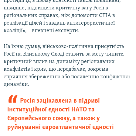
протидії ІД в цьому контексті також покликані,
швидше, підвищити критичну вагу Росії в
регіональних справах, ніж допомогти США в
реалізації цілей і завдань антитерористичної
коаліції», – впевнені експерти.
На їхню думку, військово-політична присутність
Росії на Близькому Сході ставить за мету чинити
критичний вплив на динаміку регіональних
конфліктів і криз, що передбачає, зокрема
сприяння збереженню або посиленню конфліктної
динаміки.
Росія зацікавлена в підриві
інституційної єдності НАТО та
Європейського союзу, а також у
руйнуванні євроатлантичної єдності