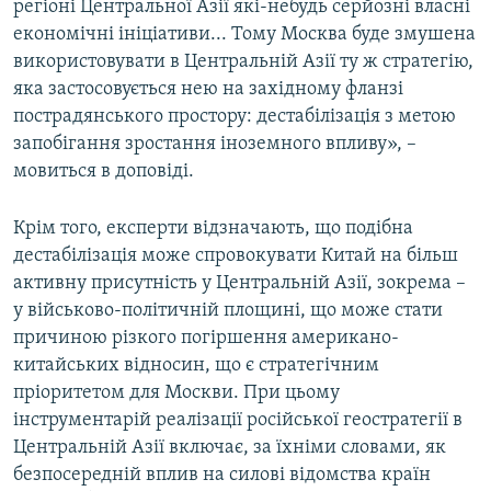
регіоні Центральної Азії які-небудь серйозні власні
економічні ініціативи... Тому Москва буде змушена
використовувати в Центральній Азії ту ж стратегію,
яка застосовується нею на західному фланзі
пострадянського простору: дестабілізація з метою
запобігання зростання іноземного впливу», –
мовиться в доповіді.
Крім того, експерти відзначають, що подібна
дестабілізація може спровокувати Китай на більш
активну присутність у Центральній Азії, зокрема –
у військово-політичній площині, що може стати
причиною різкого погіршення американо-
китайських відносин, що є стратегічним
пріоритетом для Москви. При цьому
інструментарій реалізації російської геостратегії в
Центральній Азії включає, за їхніми словами, як
безпосередній вплив на силові відомства країн