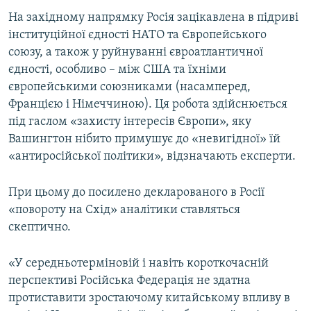
На західному напрямку Росія зацікавлена в підриві
інституційної єдності НАТО та Європейського
союзу, а також у руйнуванні євроатлантичної
єдності, особливо – між США та їхніми
європейськими союзниками (насамперед,
Францією і Німеччиною). Ця робота здійснюється
під гаслом «захисту інтересів Європи», яку
Вашингтон нібито примушує до «невигідної» їй
«антиросійської політики», відзначають експерти.
При цьому до посилено декларованого в Росії
«повороту на Схід» аналітики ставляться
скептично.
«У середньотерміновій і навіть короткочасній
перспективі Російська Федерація не здатна
протиставити зростаючому китайському впливу в