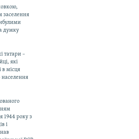
новкою,
м заселення
рибулими
а думку
і татари –
ці, які
 в місця
о населення
нованого
нням
я 1944 року з
в і
знав