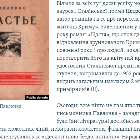
Більше за всіх тут досяг успіху 
лауреат Сталінської премії
Петро
автор романів і п'єс про пересел
жителів Криму». Завершений у к
року роман «Щастя», що оповіда
відновлення зруйнованого Крим
повоєнні роки і про людей, пок
перетворити його на квітучий кр
удостоєний Сталінської премії 
ступеня, витримавши до 1953 рок
видань загальним накладом 2 м
примірників (!!).
Сьогодні вже ніхто не пам'ятає т
 Павленка
письменника Павленка – занадт
були їхні літературні достоїнства
ть сюжетних ліній, невиразні характери, фальшиві інт
мпенсувались їх «ідеологічною бездоганністю». Народ