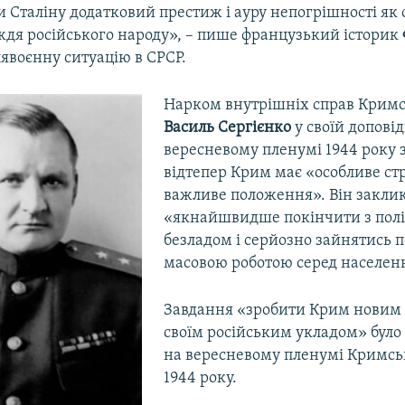
Сталіну додатковий престиж і ауру непогрішності як 
ождя російського народу», – пише французький історик
лявоєнну ситуацію в СРСР.
Нарком внутрішніх справ Кримс
Василь Сергієнко
у своїй доповід
вересневому пленумі 1944 року 
відтепер Крим має «особливе ст
важливе положення». Він закли
«якнайшвидше покінчити з пол
безладом і серйозно зайнятись п
масовою роботою серед населен
Завдання «зробити Крим новим
своїм російським укладом» було
на вересневому пленумі Кримсь
1944 року.