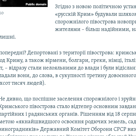
Згідно з новою політичною уста
ко
«русскій Крим» будували шляхо
спорожнілого півострова новоп
жителями – більш надійними, н
олишні.
 попередні? Депортовані з території півострова: кримськ
д Криму, а також вірмени, болгари, греки, німці, італій
, – відразу стали нелояльними до влади і були відіслані
адали вони, до слова, в сукупності третину довоєнног
хсот тисяч людей).
Не дивно, що поспішне заселення спорожнілого і зруй
Кримського півострова стало відтепер основним завда
партійних і радянських органів. Рішенням від 18 серпн
метою «якнайшвидшого освоєння родючих земель, саді
виноградників» Державний Комітет Оборони СРСР ви