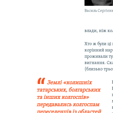
Василь Сергієн
влади, ніж к
Хто ж були ці
корінний наро
проживали тут
вигнання. Скл
(близько трьо
Землі «колишніх
татарських, болгарських
та інших колгоспів»
передавались колгоспам
переселенців із областей