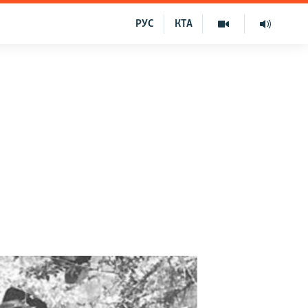
РУС
КТА