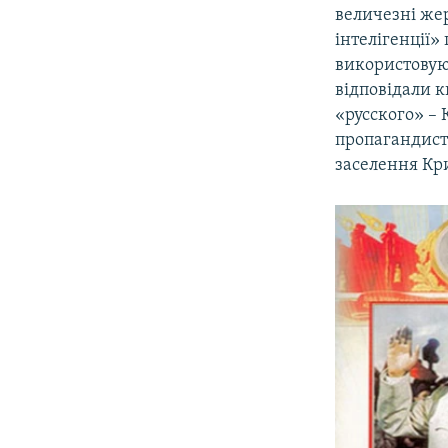
величезні жер
інтелігенції»
використовую
відповідали к
«русского» – 
пропагандист
заселення Кр