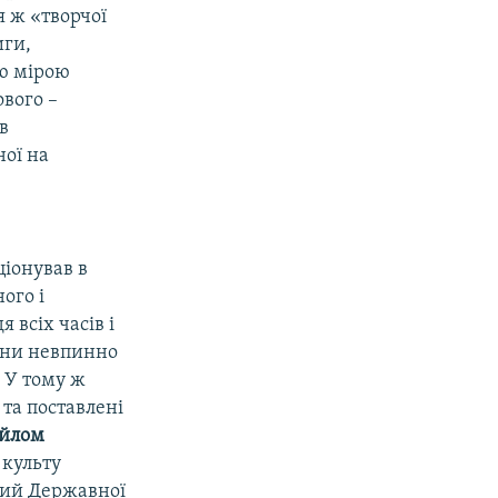
я ж «творчої
иги,
ою мірою
ового –
в
ної на
ціонував в
ого і
всіх часів і
гони невпинно
 У тому ж
 та поставлені
йлом
 культу
єний Державної