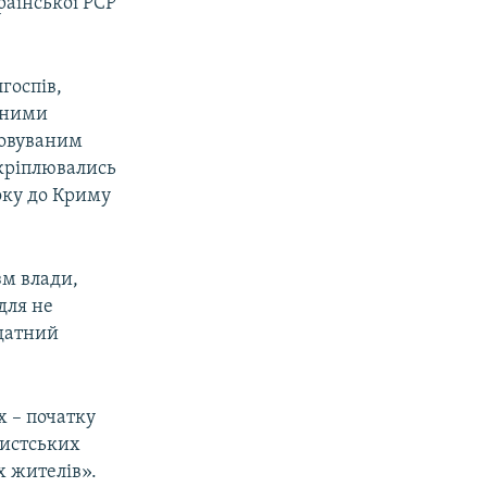
раїнської РСР
госпів,
явними
зовуваним
акріплювались
оку до Криму
зм влади,
для не
датний
х – початку
дистських
х жителів».