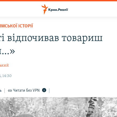
МСЬКОЇ ІСТОРІЇ
ті відпочивав товариш
...»
ський
, 14:30
ь
Читати без VPN