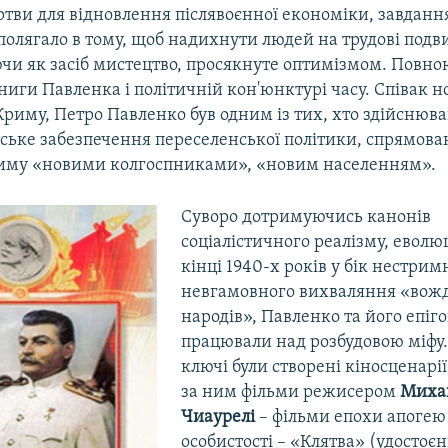
тви для відновлення післявоєнної економіки, завданн
 полягало в тому, щоб надихнути людей на трудові подв
чи як засіб мистецтво, просякнуте оптимізмом. Повн
ниги Павленка і політичній кон'юнктурі часу. Співак н
Криму, Петро Павленко був одним із тих, хто здійснюва
ське забезпечення переселенської політики, спрямова
иму «новими колгоспниками», «новим населенням».
Суворо дотримуючись канонів
соціалістичного реалізму, еволю
кінці 1940-х років у бік нестримн
невгамовного вихваляння «вождя 
народів», Павленко та його епі
працювали над розбудовою міфу.
ключі були створені кіносценарії
за ним фільми режисером
Миха
Чиаурелі
– фільми епохи апогею
особистості – «Клятва» (удосто