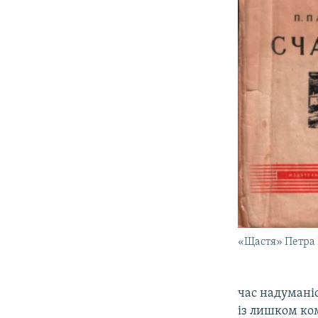
«Щастя» Петра
час надуманіс
із лишком ко