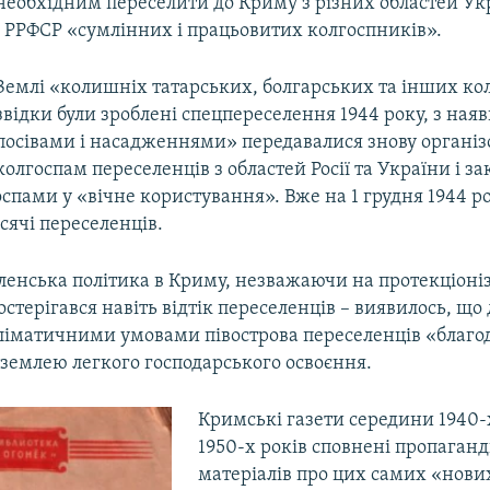
необхідним переселити до Криму з різних областей Ук
і РРФСР «сумлінних і працьовитих колгоспників».
Землі «колишніх татарських, болгарських та інших кол
звідки були зроблені спецпереселення 1944 року, з на
посівами і насадженнями» передавалися знову органі
колгоспам переселенців з областей Росії та України і з
спами у «вічне користування». Вже на 1 грудня 1944 р
сячі переселенців.
ленська політика в Криму, незважаючи на протекціоні
остерігався навіть відтік переселенців – виявилось, що 
ліматичними умовами півострова переселенців «благо
 землею легкого господарського освоєння.
Кримські газети середини 1940-
1950-х років сповнені пропаган
матеріалів про цих самих «нови