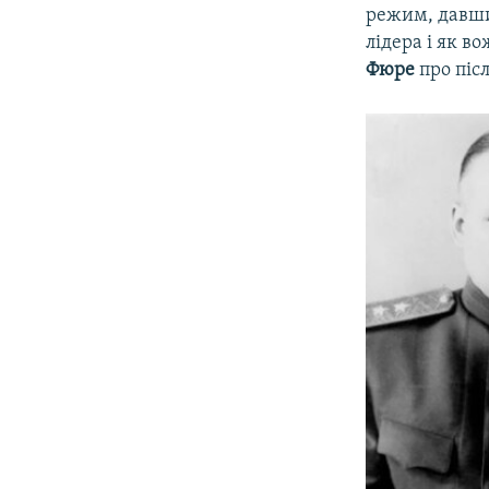
режим, давши 
лідера і як в
Фюре
про піс