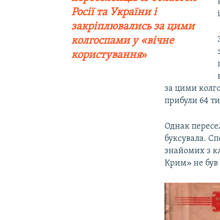
Росії та України і
закріплювались за цими
колгоспами у «вічне
користування
»
за цими колго
прибули 64 ти
Однак пересе
буксувала. Сп
знайомих з к
Крим» не був