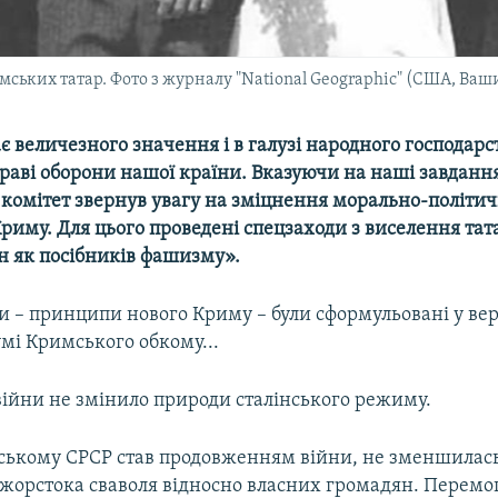
ьких татар. Фото з журналу "National Geographic" (США, Ваши
 величезного значення і в галузі народного господарств
праві оборони нашої країни. Вказуючи на наші завданн
комітет звернув увагу на зміцнення морально-політичн
риму. Для цього проведені спецзаходи з виселення тата
ен як посібників фашизму».
и – принципи нового Криму – були сформульовані у вер
мі Кримського обкому...
ійни не змінило природи сталінського режиму.
нському СРСР став продовженням війни, не зменшилась
. жорстока сваволя відносно власних громадян. Перемо