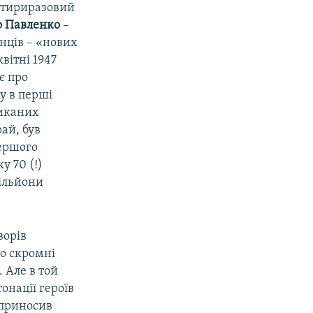
чотириразовий
 Павленко
–
енців – «нових
вітні 1947
є про
у в перші
ликаних
ай, був
першого
у 70 (!)
ільйони
ворів
о скромні
. Але в той
онації героїв
 приносив