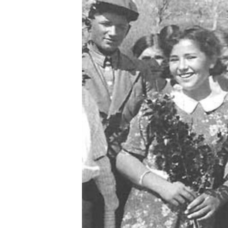
ВІДЕОУРОКИ «ELIFBE»
СВІДЧЕННЯ ОКУПАЦІЇ
УКРАЇНСЬКА ПРОБЛЕМА КРИМУ
ІНФОГРАФІКА