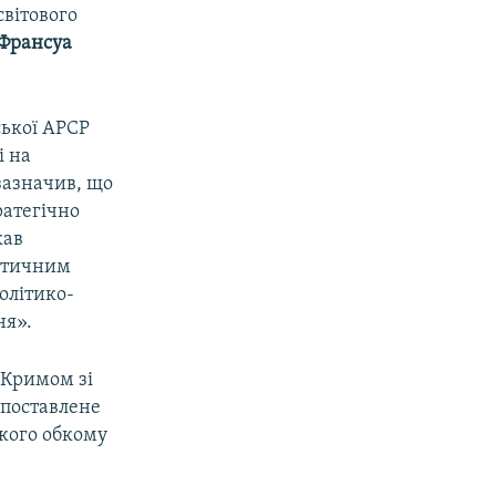
світового
Франсуа
ької АРСР
і на
зазначив, що
ратегічно
кав
ітичним
олітико-
ня».
 Кримом зі
 поставлене
кого обкому