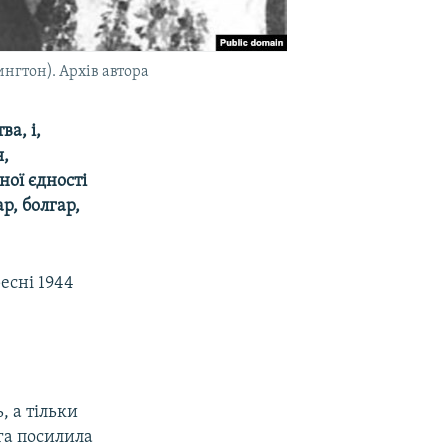
нгтон). Архів автора
а, і,
я,
ої єдності
р, болгар,
есні 1944
, а тільки
га посилила