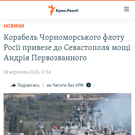
Доступність
посилання
Перейти
НОВИНИ
до
НОВИНИ
Корабель Чорноморського флоту
основного
ВОДА.КРИМ
матеріалу
Росії привезе до Севастополя мощі
ВІДЕО ТА ФОТО
Перейти
Андрія Первозванного
до
ПОЛІТИКА
основної
18 вересень 2015, 17:54
БЛОГИ
навігації
Перейти
Поділитись
Читати без VPN
ПОГЛЯД
до
ІНТЕРВ'Ю
пошуку
ВСЕ ЗА ДЕНЬ
СПЕЦПРОЕКТИ
ЯК ОБІЙТИ БЛОКУВАННЯ
ДЕПОРТАЦІЯ