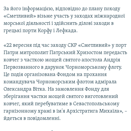
За його інформацією, відповідно до плану походу
«Сметливий» візьме участь у заходах міжнародної
морської діяльності і здійснить ділові заходи в
грецькі порти Корфу і Лефкада.
«22 вересня під час заходу СКР «Сметливий» у порт
Патри митрополит Патрський Хризостом передасть
ковчег з часткою мощей святого апостола Андрія
Первозванного в дарунок Чорноморському флоту.
Це подія організована Фондом на прохання
командувача Чорноморським флотом адмірала
Олександра Вітка. На замовлення Фонду для
зберігання частки мощей святого виготовлений
ковчег, який перебуватиме в Севастопольському
гарнізонному храмі в ім'я Архістратига Михаїла», –
йдеться в повідомленні.