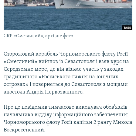
ВІДЕОУРОКИ «ELIFBE»
Русский
СВІДЧЕННЯ ОКУПАЦІЇ
Qırımtatar
УКРАЇНСЬКА ПРОБЛЕМА КРИМУ
СКР «Сметливий», архівне фото
ДОЛУЧАЙСЯ!
ІНФОГРАФІКА
Сторожовий корабель Чорноморського флоту Росії
«Сметливий» вийшов із Севастополя і взяв курс на
Усі сайти RFE/RL
Середземне море, де він візьме участь у заходах
традиційного «Російського тижня на Іонічних
островах» і повернеться до Севастополя з мощами
апостола Андрія Первозванного.
Про це повідомив тимчасово виконувач обов'язків
начальника відділу інформаційного забезпечення
Чорноморського флоту Росії капітан 2 рангу Микола
Воскресенський.