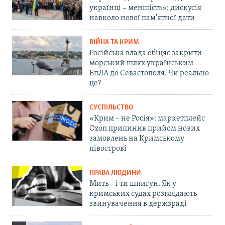
українці – меншість»: дискусія
навколо нової пам'ятної дати
ВІЙНА ТА КРИМ
Російська влада обіцяє закрити
морський шлях українським
БпЛА до Севастополя. Чи реально
це?
СУСПІЛЬСТВО
«Крим – не Росія»: маркетплейс
Ozon припинив прийом нових
замовлень на Кримському
півострові
ПРАВА ЛЮДИНИ
Мить – і ти шпигун. Як у
кримських судах розглядають
звинувачення в держзраді