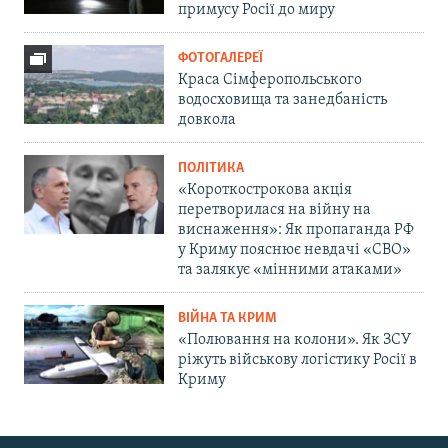
примусу Росії до миру
ФОТОГАЛЕРЕЇ
Краса Сімферопольського
водосховища та занедбаність
довкола
ПОЛІТИКА
«Короткострокова акція
перетворилася на війну на
виснаження»: Як пропаганда РФ
у Криму пояснює невдачі «СВО»
та залякує «мінними атаками»
ВІЙНА ТА КРИМ
«Полювання на колони». Як ЗСУ
ріжуть військову логістику Росії в
Криму