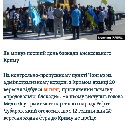
ВІДЕОУРОКИ «ELIFBE»
Русский
СВІДЧЕННЯ ОКУПАЦІЇ
Qırımtatar
УКРАЇНСЬКА ПРОБЛЕМА КРИМУ
ДОЛУЧАЙСЯ!
ІНФОГРАФІКА
Як минув перший день блокади анексованого
Криму
Усі сайти RFE/RL
На контрольно-пропускному пункті Чонгар на
адміністративному кордоні з Кримом вранці 20
вересня відбувся
мітинг
, присвячений початку
«продовольчої блокади». На ньому виступив голова
Меджлісу кримськотатарського народу Рефат
Чубаров, який оголосив, що з 12 години дня 20
вересня жодна фура до Криму не проїде.