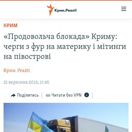
Доступність
посилання
Перейти
КРИМ
до
НОВИНИ
«Продовольча блокада» Криму:
основного
ВОДА.КРИМ
матеріалу
черги з фур на материку і мітинги
ВІДЕО ТА ФОТО
Перейти
на півострові
до
ПОЛІТИКА
основної
Крим. Реалії
БЛОГИ
навігації
Перейти
21 вересень 2015, 11:45
ПОГЛЯД
до
ІНТЕРВ'Ю
Поділитись
Читати без VPN
пошуку
ВСЕ ЗА ДЕНЬ
СПЕЦПРОЕКТИ
ЯК ОБІЙТИ БЛОКУВАННЯ
ДЕПОРТАЦІЯ