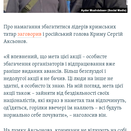
Про намагання збагатитися лідерів кримських
татар
заговорив
і російський голова Криму Сергій
Аксьонов.
«Я впевнений, що мета цієї акції – особисте
збагачення організаторів і відпрацювання вже
раніше виданих авансів. Більш безглуздої і
недолугої акції я не бачив. Ці люди на інше не
здатні, я особисто їх знаю. На мій погляд, мета цієї
акції також – зайняти від бездіяльності своїх
націоналістів, які якраз в наметах там відпочинуть,
од'їдяться, горілки ввечері їм наллють – всі будуть
нормально себе почувати», – наголосив він.
На думку Аксьонова, кримчани не відчують на собі