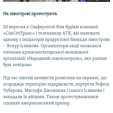
На півострові протестують
20 вересня в Сімферополі біля будівлі компанії
«СімСітіТранс» і телеканалу АTR, які належать
одному з ініціаторів продуктової блокади півострова
– Ленур Іслямова. Організатори акції назвалися
членами кримськотатарської молодіжної
організації «Народний самоконтроль», яка раніше
була невідома.
Під час пікетів активісти розвісили на паркані, що
огороджує територію підприємств, портрети Рефата
Чубарова, Мустафи Джемілєва і самого Іслямова і
закидали їх яйцями. Також протестувальники
спалили американський прапор.