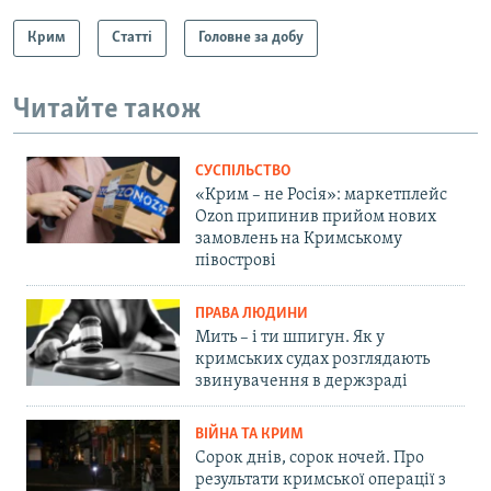
Крим
Статті
Головне за добу
Читайте також
СУСПІЛЬСТВО
«Крим – не Росія»: маркетплейс
Ozon припинив прийом нових
замовлень на Кримському
півострові
ПРАВА ЛЮДИНИ
Мить – і ти шпигун. Як у
кримських судах розглядають
звинувачення в держзраді
ВІЙНА ТА КРИМ
Сорок днів, сорок ночей. Про
результати кримської операції з