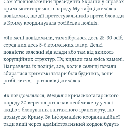
Сам Уповноважений президента України у справах
кримськотатарського народу Мустафа Джемілєв
повідомив, що дії протестувальників проти блокади
в Криму координувала російська поліція.
«Як мені повідомили, там зібралося десь 25-30 осіб,
серед них десь 5-6 кримських татар. Деякі
повністю залежні від влади або там від якихось
корупційних структур. Ну, кидали там якісь камені.
Направляла їх поліція, але, коли в селищі почали
збиратися кримські татари біля будинків, вони
розбіглися», – розповів Джемілєв.
Як повідомлялося, Меджліс кримськотатарського
народу 20 вересня розпочав необмежену у часі
акцію з блокування вантажного транспорту, що
прямує до Криму. За інформацією координаційної
ради акції через адміністративний кордон будуть