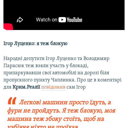
Ігор Луценко: я теж блокую
Народні депутати Ігор Луценко та Володимир
Парасюк теж взяли участь у блокаді,
припаркувавши свої автомобілі на дорозі біля
пропускного пункту Чаплинка. Про це в коментарі
для
Крим.Реалії
повідомив
сам Ігор
Легкові машини просто їдуть, а
фури не пройдуть. Я теж блокую, моя
машина теж збоку стоїть, щоб на
узбіччя ніхто не проїхав