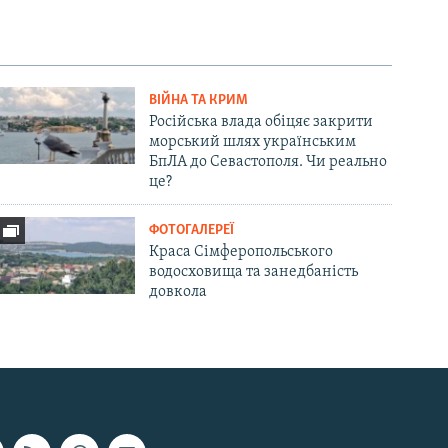
ВІЙНА ТА КРИМ
Російська влада обіцяє закрити
морський шлях українським
БпЛА до Севастополя. Чи реально
це?
ФОТОГАЛЕРЕЇ
Краса Сімферопольського
водосховища та занедбаність
довкола