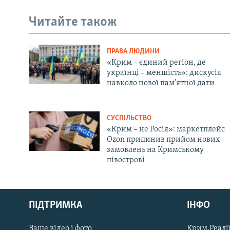
Читайте також
ПРАВА ЛЮДИНИ
«Крим – єдиний регіон, де
українці – меншість»: дискусія
навколо нової пам'ятної дати
СУСПІЛЬСТВО
«Крим – не Росія»: маркетплейс
Ozon припинив прийом нових
замовлень на Кримському
півострові
Русский
ПІДТРИМКА
ІНФО
Qırımtatar
Ваше відео і фото
Крим.Реалії