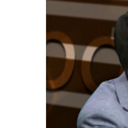
ВІДЕОУРОКИ «ELIFBE»
СВІДЧЕННЯ ОКУПАЦІЇ
УКРАЇНСЬКА ПРОБЛЕМА КРИМУ
ІНФОГРАФІКА