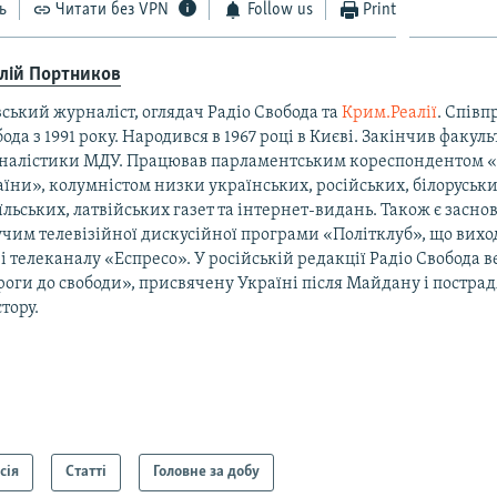
ь
Читати без VPN
Follow us
Print
алій Портников
ський журналіст, оглядач Радіо Свобода та
Крим.Реалії
. Співп
ода з 1991 року. Народився в 1967 році в Києві. Закінчив факуль
налістики МДУ. Працював парламентським кореспондентом 
їни», колумністом низки українських, російських, білоруськи
їльських, латвійських газет та інтернет-видань. Також є засно
чим телевізійної дискусійної програми «Політклуб», що виход
і телеканалу «Еспресо». У російській редакції Радіо Свобода 
оги до свободи», присвячену Україні після Майдану і постра
тору.
сія
Статті
Головне за добу