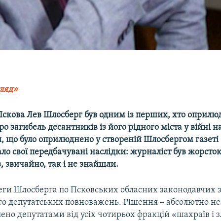
ляд»
 Пскова Лев Шлосберг був одним із перших, хто оприл
о загибель десантників із його рідного міста у війні н
я, що було оприлюднено у створеній Шлосбергом газеті
ло свої передбачувані наслідки: журналіст був жорсто
 звичайно, так і не знайшли.
леги Шлосберга по Псковських обласних законодавчих 
го депутатських повноважень. Рішення – абсолютно не
лено депутатами від усіх чотирьох фракцій «шахраїв і з