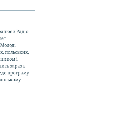
рацює з Радіо
тет
«Молоді
х, польських,
вником і
ить зараз в
веде програму
дянському