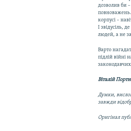
дозволив би –
повноважень.
корпусі – нав
І звідусіль, 
людей, а не з
Варто нагадат
підлій війні 
законодавчих 
Віталій Портн
Думки, вислов
завжди відоб
Оригінал публ