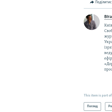
Поділитис
Віт
Київ
Своб
жур
Укра
ізра
веду
ефір
«Дор
прос
This item is part of
Погляд
Ро