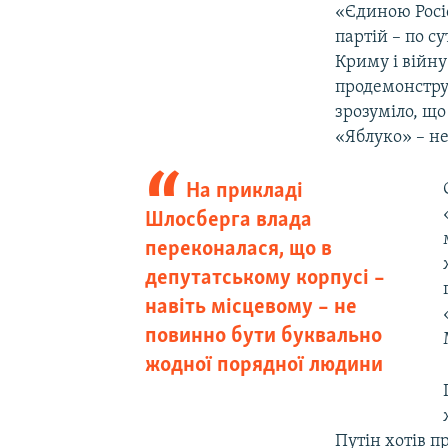
«Єдиною Росі
партій – по с
Криму і війну
продемонструв
зрозуміло, що
«Яблуко» – не
На прикладі
Шлосберга влада
переконалася, що в
депутатському корпусі –
навіть місцевому – не
повинно бути буквально
жодної порядної людини
Путін хотів п