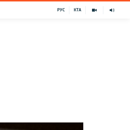
РУС
КТА