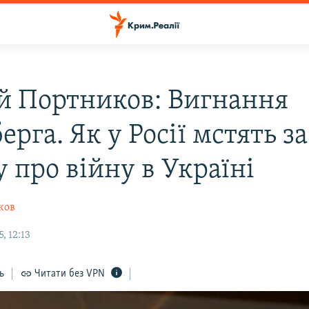
ій Портников: Вигнання
рга. Як у Росії мстять за
 про війну в Україні
ков
, 12:13
ь
Читати без VPN