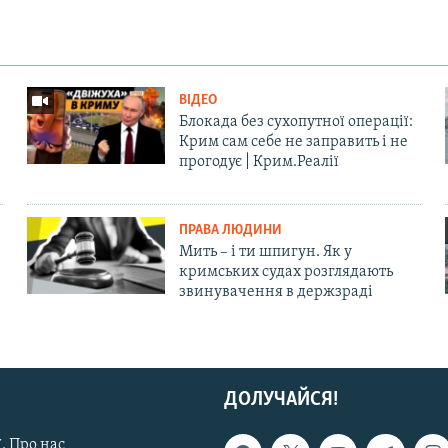
ВІДЕО
Блокада без сухопутної операції:
Крим сам себе не заправить і не
прогодує | Крим.Реалії
ПРАВА ЛЮДИНИ
Мить – і ти шпигун. Як у
кримських судах розглядають
звинувачення в держзраді
ДОЛУЧАЙСЯ!
. Про нас