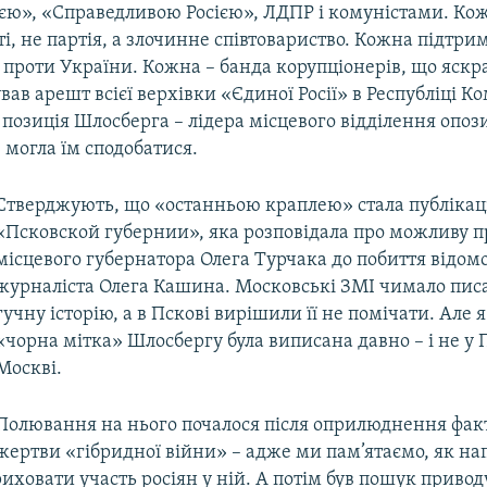
єю», «Справедливою Росією», ЛДПР і комуністами. Кож
уті, не партія, а злочинне співтовариство. Кожна підтр
 проти України. Кожна – банда корупціонерів, що яскр
ав арешт всієї верхівки «Єдиної Росії» в Республіці Ком
 позиція Шлосберга – лідера місцевого відділення опози
 могла їм сподобатися.
Стверджують, що «останньою краплею» стала публікаці
«Псковской губернии», яка розповідала про можливу п
місцевого губернатора Олега Турчака до побиття відом
журналіста Олега Кашина. Московські ЗМІ чимало пис
гучну історію, а в Пскові вирішили її не помічати. Але 
«чорна мітка» Шлосбергу була виписана давно – і не у П
Москві.
Полювання на нього почалося після оприлюднення факт
жертви «гібридної війни» – адже ми пам’ятаємо, як на
риховати участь росіян у ній. А потім був пошук привод