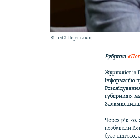
Віталій Портников
Рубрика
«Пог
Журналіст із
інформацію пр
Розслідуванн
губерния», ма
Зловмисників,
Через рік ко
позбавили йо
було підготов