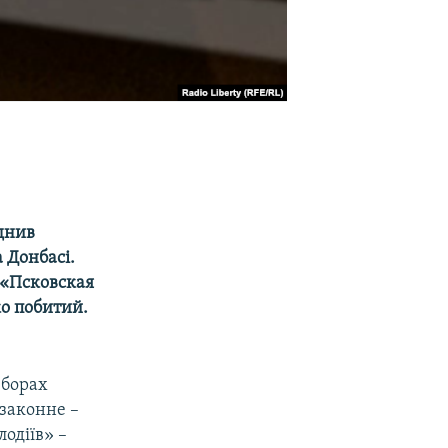
юднив
а Донбасі.
 «Псковская
ко побитий.
зборах
законне –
лодіїв» –