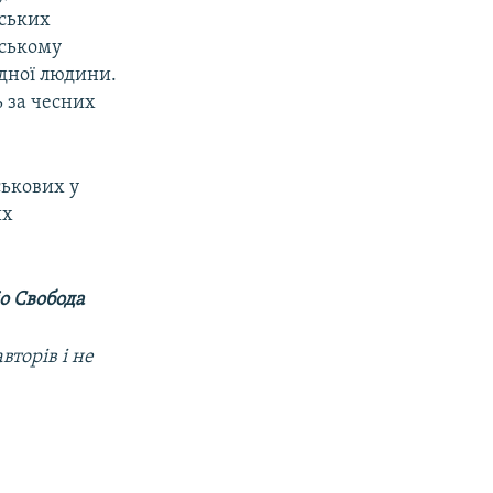
тських
тському
ядної людини.
ь за чесних
ськових у
их
о Свобода
вторів і не