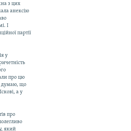
на з цих
имала анексію
аво
і. І
ційної партії
я у
ричетність
ого
али про цю
я думаю, що
скові, а у
ів про
полегливо
у, який