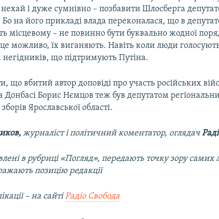
 нехай і дуже сумнівно – позбавити Шлосберга депута
 Бо на його прикладі влада переконалася, що в депута
іть місцевому – не повинно бути буквально жодної пор
де це можливо, їх виганяють. Навіть коли люди голосуют
а негідників, що підтримують Путіна.
и, що вбитий автор доповіді про участь російських вій
на Донбасі Борис Нємцов теж був депутатом регіональн
зборів Ярославської області.
иков,
журналіст і політичний коментатор, оглядач
Раді
лені в рубриці «Погляд», передають точку зору самих а
ражають позицію редакції
ікації – на сайті
Радіо Свобода