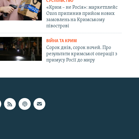
СУСПІЛЬСТВО
«Крим – не Росія»: маркетплейс
Ozon припинив прийом нових
замовлень на Кримському
півострові
ВІЙНА ТА КРИМ
Сорок днів, сорок ночей. Про
результати кримської операції з
примусу Росії до миру