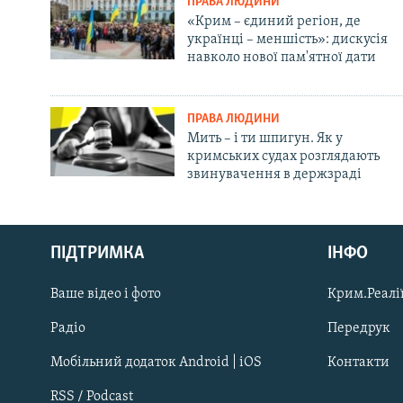
ПРАВА ЛЮДИНИ
«Крим – єдиний регіон, де
українці – меншість»: дискусія
навколо нової пам'ятної дати
ПРАВА ЛЮДИНИ
Мить – і ти шпигун. Як у
кримських судах розглядають
звинувачення в держзраді
Русский
ПІДТРИМКА
ІНФО
Qırımtatar
Ваше відео і фото
Крим.Реалії
ДОЛУЧАЙСЯ!
Радіо
Передрук
Мобільний додаток Android | iOS
Контакти
RSS / Podcast