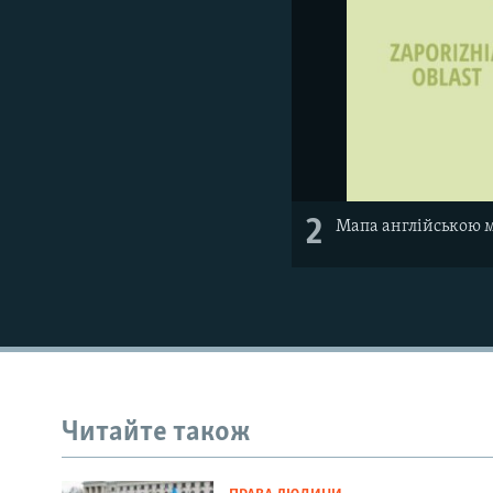
2
Мапа англійською 
Читайте також