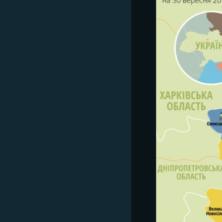
ВІДЕОУРОКИ «ELIFBE»
СВІДЧЕННЯ ОКУПАЦІЇ
УКРАЇНСЬКА ПРОБЛЕМА КРИМУ
ІНФОГРАФІКА