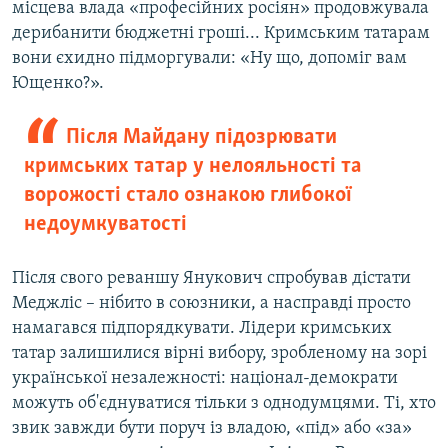
місцева влада «професійних росіян» продовжувала
дерибанити бюджетні гроші... Кримським татарам
вони єхидно підморгували: «Ну що, допоміг вам
Ющенко?».
Після Майдану підозрювати
кримських татар у нелояльності та
ворожості стало ознакою глибокої
недоумкуватості
Після свого реваншу Янукович спробував дістати
Меджліс – нібито в союзники, а насправді просто
намагався підпорядкувати. Лідери кримських
татар залишилися вірні вибору, зробленому на зорі
української незалежності: націонал-демократи
можуть об'єднуватися тільки з однодумцями. Ті, хто
звик завжди бути поруч із владою, «під» або «за»