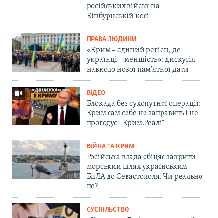
російських військ на
Кінбурнській косі
ПРАВА ЛЮДИНИ
«Крим – єдиний регіон, де
українці – меншість»: дискусія
навколо нової пам'ятної дати
ВІДЕО
Блокада без сухопутної операції:
Крим сам себе не заправить і не
прогодує | Крим.Реалії
ВІЙНА ТА КРИМ
Російська влада обіцяє закрити
морський шлях українським
БпЛА до Севастополя. Чи реально
це?
СУСПІЛЬСТВО