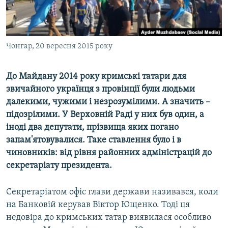
ВІДЕОУРОКИ «ELIFBE»
Русский
СВІДЧЕННЯ ОКУПАЦІЇ
Qırımtatar
УКРАЇНСЬКА ПРОБЛЕМА КРИМУ
Чонгар, 20 вересня 2015 року
ДОЛУЧАЙСЯ!
ІНФОГРАФІКА
До Майдану 2014 року кримські татари для
звичайного українця з провінції були людьми
далекими, чужими і незрозумілими. А значить –
Усі сайти RFE/RL
підозрілими. У Верховній Раді у них був один, а
іноді два депутати, прізвища яких погано
запам'ятовувалися. Таке ставлення було і в
чиновників: від рівня районних адміністрацій до
секретаріату президента.
Секретаріатом офіс глави держави називався, коли
на Банковій керував Віктор Ющенко. Тоді ця
недовіра до кримських татар виявилася особливо