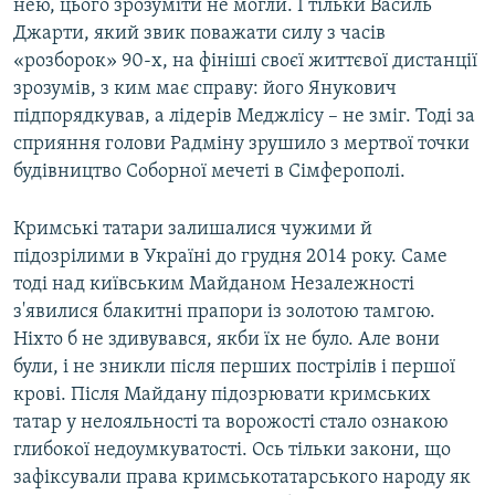
нею, цього зрозуміти не могли. І тільки Василь
Джарти, який звик поважати силу з часів
«розборок» 90-х, на фініші своєї життєвої дистанції
зрозумів, з ким має справу: його Янукович
підпорядкував, а лідерів Меджлісу – не зміг. Тоді за
сприяння голови Радміну зрушило з мертвої точки
будівництво Соборної мечеті в Сімферополі.
Кримські татари залишалися чужими й
підозрілими в Україні до грудня 2014 року. Саме
тоді над київським Майданом Незалежності
з'явилися блакитні прапори із золотою тамгою.
Ніхто б не здивувався, якби їх не було. Але вони
були, і не зникли після перших пострілів і першої
крові. Після Майдану підозрювати кримських
татар у нелояльності та ворожості стало ознакою
глибокої недоумкуватості. Ось тільки закони, що
зафіксували права кримськотатарського народу як