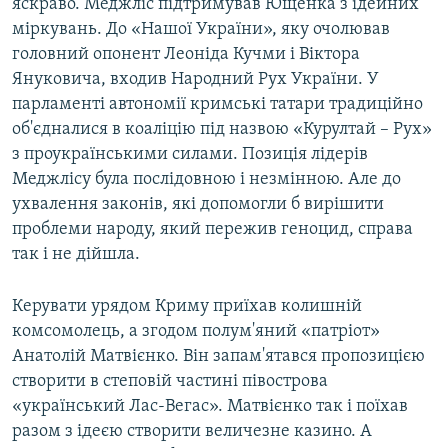
яскраво. Меджліс підтримував Ющенка з ідейних
міркувань. До «Нашої України», яку очолював
головний опонент Леоніда Кучми і Віктора
Януковича, входив Народний Рух України. У
парламенті автономії кримські татари традиційно
об'єдналися в коаліцію під назвою «Курултай – Рух»
з проукраїнськими силами. Позиція лідерів
Меджлісу була послідовною і незмінною. Але до
ухвалення законів, які допомогли б вирішити
проблеми народу, який пережив геноцид, справа
так і не дійшла.
Керувати урядом Криму приїхав колишній
комсомолець, а згодом полум'яний «патріот»
Анатолій Матвієнко. Він запам'ятався пропозицією
створити в степовій частині півострова
«український Лас-Вегас». Матвієнко так і поїхав
разом з ідеєю створити величезне казино. А